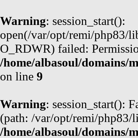
Warning
: session_start():
open(/var/opt/remi/php83/l
O_RDWR) failed: Permission
/home/albasoul/domains/m
on line
9
Warning
: session_start(): F
(path: /var/opt/remi/php83/l
/home/albasoul/domains/m