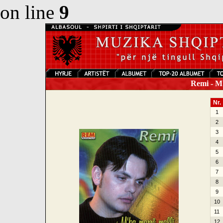
on line
9
Remi - M
Nr.
1
2
3
4
5
6
7
8
9
10
11
12