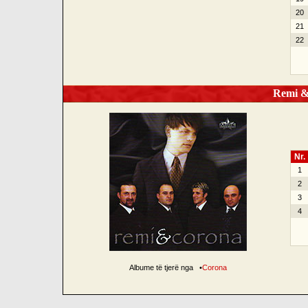
20
21
22
Remi &a
Nr.
1
2
3
4
Albume të tjerë nga
•
Corona