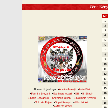
Zëri i Kërço
Nr.
1
2
3
4
5
6
7
8
9
10
11
12
13
14
15
Albume të tjerë nga
•
Adelina Ismajli
•
Anita Bitri
16
•
Fatmira Breçani
•
Ganimete Abazi
•
Gili
•
Ilir Shaqiri
•
Shaqir Cërvadiku
•
Shkëlzen Jetishi
•
Shkumbin Kryeziu
17
•
Shkurte Fejza
•
Shpat Kasapi
•
Vëllezërit Aliu
18
•
Zëri i Kërçovës
19