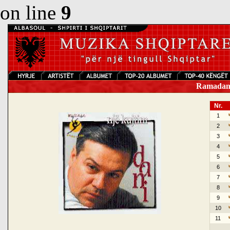
on line
9
Ramadan K
Nr.
1
2
3
4
5
6
7
8
9
10
11