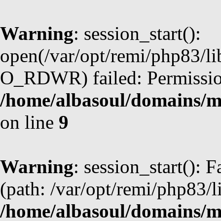
Warning
: session_start():
open(/var/opt/remi/php83/l
O_RDWR) failed: Permission
/home/albasoul/domains/m
on line
9
Warning
: session_start(): F
(path: /var/opt/remi/php83/l
/home/albasoul/domains/m