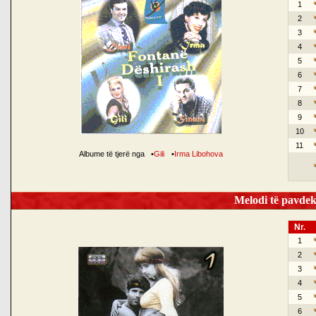
1
2
3
4
5
6
7
8
9
10
11
Albume të tjerë nga
•
Gili
•
Irma Libohova
Melodi të pavdek
Nr.
1
2
3
4
5
6