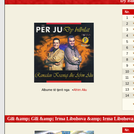
Dy Bilb
Nr.
1
2
3
4
5
6
7
8
9
10
11
12
13
Albume të tjerë nga
•
Afrim Aliu
14
Gili &amp; Gili &amp; Irma Libohova &amp; Irma Libohova
Nr.