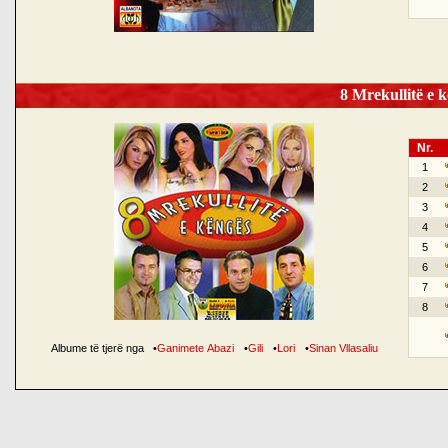
8 Mrekullitë e k
Nr.
1
2
3
4
5
6
7
8
Albume të tjerë nga
•
Ganimete Abazi
•
Gili
•
Lori
•
Sinan Vllasaliu