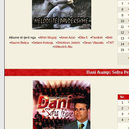
7
8
9
10
11
12
Albume të tjerë nga
•
Afrim Muçiqi
•
Amet Azizi
•
Elita 5
•
Fisnikët
•
Ilirët
13
•
Nazmi Belica
•
Selami Kolonja
•
Shkëlzen Jetishi
•
Sinan Vllasaliu
•
TNT
14
•
Vëllezërit Aliu
15
Dani &amp; Sofra Pej
Nr.
1
2
3
4