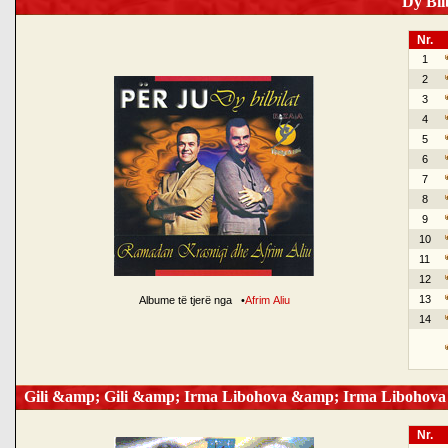
Dy Bilb
Nr.
1
2
3
4
5
6
7
8
9
10
11
12
13
Albume të tjerë nga
•
Afrim Aliu
14
Gili &amp; Gili &amp; Irma Libohova &amp; Irma Libohova
Nr.