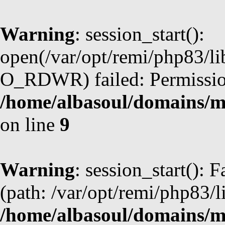
Warning
: session_start():
open(/var/opt/remi/php83/l
O_RDWR) failed: Permission
/home/albasoul/domains/m
on line
9
Warning
: session_start(): F
(path: /var/opt/remi/php83/l
/home/albasoul/domains/m