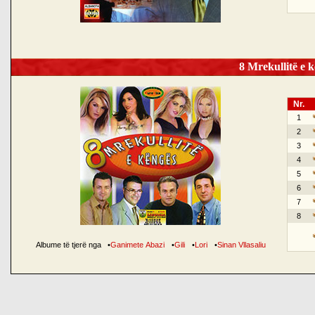
8 Mrekullitë e k
Nr.
1
2
3
4
5
6
7
8
Albume të tjerë nga
•
Ganimete Abazi
•
Gili
•
Lori
•
Sinan Vllasaliu