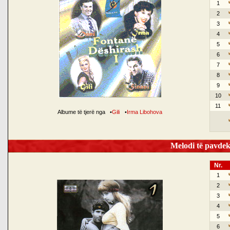
1
2
3
4
5
6
7
8
9
10
11
Albume të tjerë nga
•
Gili
•
Irma Libohova
Melodi të pavdek
Nr.
1
2
3
4
5
6