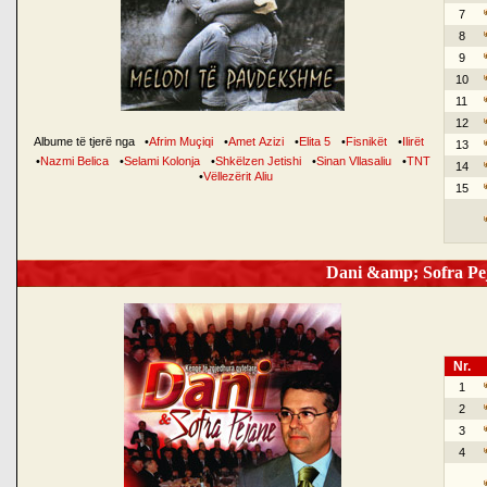
7
8
9
10
11
12
Albume të tjerë nga
•
Afrim Muçiqi
•
Amet Azizi
•
Elita 5
•
Fisnikët
•
Ilirët
13
•
Nazmi Belica
•
Selami Kolonja
•
Shkëlzen Jetishi
•
Sinan Vllasaliu
•
TNT
14
•
Vëllezërit Aliu
15
Dani &amp; Sofra Pej
Nr.
1
2
3
4