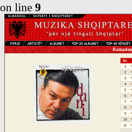
on line
9
Ramadan K
Nr.
1
2
3
4
5
6
7
8
9
10
11