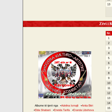
13
Zëri i K
Nr.
1
2
3
4
5
6
7
8
9
10
11
12
13
14
Albume të tjerë nga
•
Adelina Ismajli
•
Anita Bitri
15
•
Elda Shabani
•
Eneida Tarifa
•
Eranda Libohova