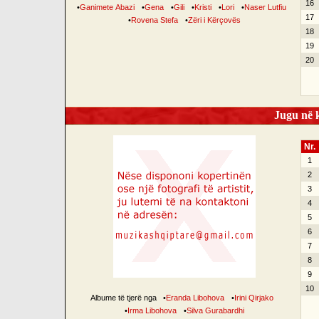
16
•
Ganimete Abazi
•
Gena
•
Gili
•
Kristi
•
Lori
•
Naser Lutfiu
17
•
Rovena Stefa
•
Zëri i Kërçovës
18
19
20
Jugu në k
Nr.
1
2
3
4
5
6
7
8
9
10
Albume të tjerë nga
•
Eranda Libohova
•
Irini Qirjako
•
Irma Libohova
•
Silva Gurabardhi