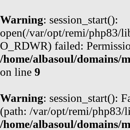
Warning
: session_start():
open(/var/opt/remi/php83/l
O_RDWR) failed: Permission
/home/albasoul/domains/m
on line
9
Warning
: session_start(): F
(path: /var/opt/remi/php83/l
/home/albasoul/domains/m