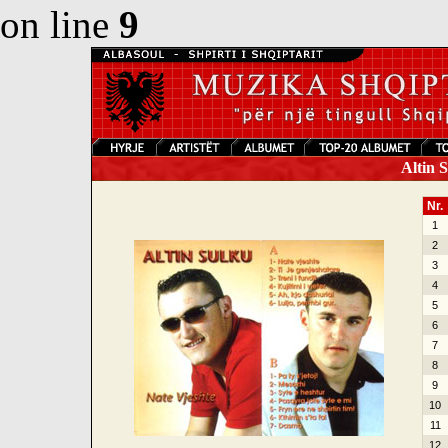
on line
9
Altin S
Nr.
1
2
3
4
5
6
7
8
9
10
11
12