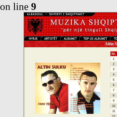
on line
9
Altin S
Nr.
1
2
3
4
5
6
7
8
9
10
11
12