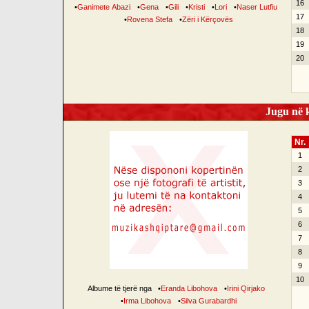
16
•
Ganimete Abazi
•
Gena
•
Gili
•
Kristi
•
Lori
•
Naser Lutfiu
17
•
Rovena Stefa
•
Zëri i Kërçovës
18
19
20
Jugu në k
Nr.
1
2
3
4
5
6
7
8
9
10
Albume të tjerë nga
•
Eranda Libohova
•
Irini Qirjako
•
Irma Libohova
•
Silva Gurabardhi