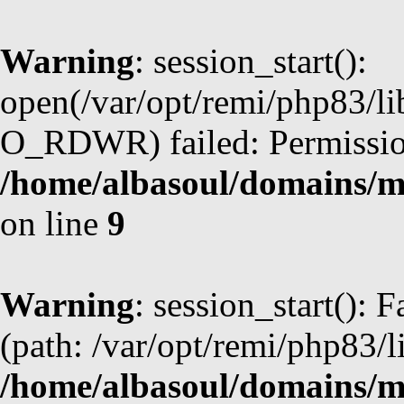
Warning
: session_start():
open(/var/opt/remi/php83/l
O_RDWR) failed: Permission
/home/albasoul/domains/m
on line
9
Warning
: session_start(): F
(path: /var/opt/remi/php83/l
/home/albasoul/domains/m