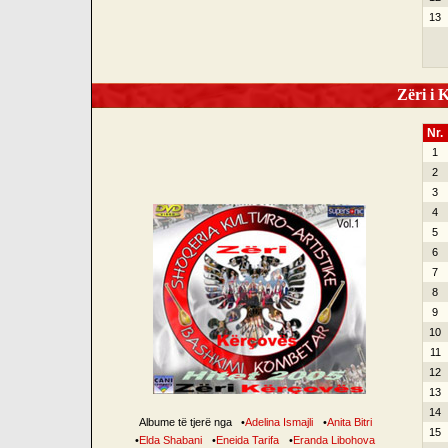
13
Zëri i K
Nr.
1
2
3
4
5
6
7
8
9
10
11
12
13
14
Albume të tjerë nga
•
Adelina Ismajli
•
Anita Bitri
15
•
Elda Shabani
•
Eneida Tarifa
•
Eranda Libohova