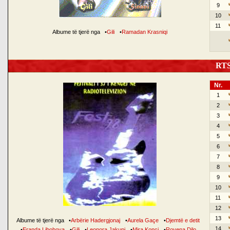
9
10
11
Albume të tjerë nga
•
Gili
•
Ramadan Krasniqi
RTSH
Nr.
1
2
3
4
5
6
7
8
9
10
11
12
13
Albume të tjerë nga
•
Arbërie Hadergjonaj
•
Aurela Gaçe
•
Djemtë e detit
14
•
Eranda Libohova
•
Gili
•
Leonora Jakupi
•
Mira Konçi
•
Rovena Dilo