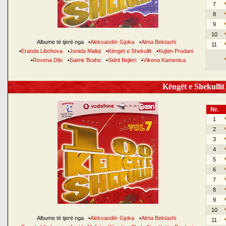
7
8
9
10
Albume të tjerë nga
•
Aleksandër Gjoka
•
Alma Bektashi
11
•
Eranda Libohova
•
Jonida Maliqi
•
Këngët e Shekullit
•
Kujtim Prodani
•
Rovena Dilo
•
Saimir Braho
•
Sidrit Bejleri
•
Vikena Kamenica
Këngët e Shekullit 
Nr.
1
2
3
4
5
6
7
8
9
10
Albume të tjerë nga
•
Aleksandër Gjoka
•
Alma Bektashi
11