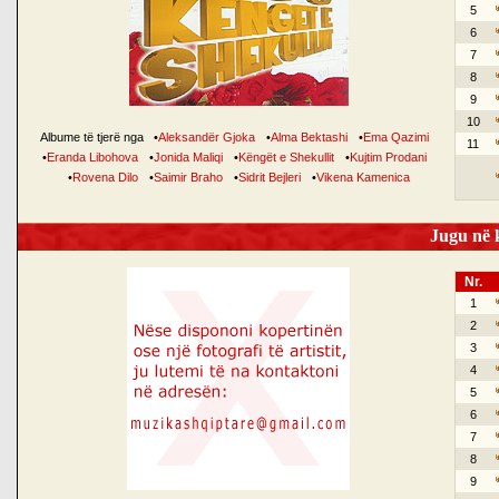
5
6
7
8
9
10
Albume të tjerë nga
•
Aleksandër Gjoka
•
Alma Bektashi
•
Ema Qazimi
11
•
Eranda Libohova
•
Jonida Maliqi
•
Këngët e Shekullit
•
Kujtim Prodani
•
Rovena Dilo
•
Saimir Braho
•
Sidrit Bejleri
•
Vikena Kamenica
Jugu në k
Nr.
1
2
3
4
5
6
7
8
9