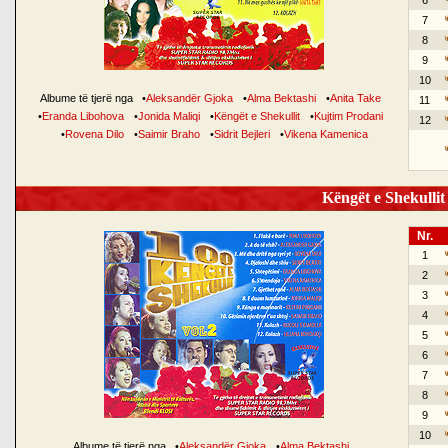
6
7
8
9
10
Albume të tjerë nga
•
Aleksandër Gjoka
•
Alma Bektashi
•
Anita Take
11
•
Eranda Libohova
•
Jonida Maliqi
•
Këngët e Shekullit
•
Kujtim Prodani
12
•
Rovena Dilo
•
Saimir Braho
•
Sidrit Bejleri
•
Vikena Kamenica
Këngët e Shekullit 
Nr.
1
2
3
4
5
6
7
8
9
10
Albume të tjerë nga
•
Aleksandër Gjoka
•
Alma Bektashi