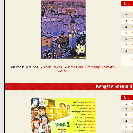
Nr.
1
2
3
4
5
6
7
8
Albume të tjerë nga
•
Fitnete Rexha
•
Merita Halili
•
Parashqevi Simaku
•
RTSH
Këngët e Shekullit 
Nr.
1
2
3
4
5