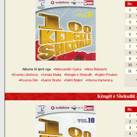
Nr.
1
2
3
4
5
6
7
8
9
10
Albume të tjerë nga
•
Aleksandër Gjoka
•
Alma Bektashi
11
•
Eranda Libohova
•
Jonida Maliqi
•
Këngët e Shekullit
•
Kujtim Prodani
•
Rovena Dilo
•
Saimir Braho
•
Sidrit Bejleri
•
Vikena Kamenica
Këngët e Shekullit -
Nr.
1
2
3
4