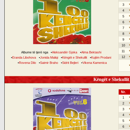
3
4
5
6
7
8
9
10
11
Albume të tjerë nga
•
Aleksandër Gjoka
•
Alma Bektashi
12
•
Eranda Libohova
•
Jonida Maliqi
•
Këngët e Shekullit
•
Kujtim Prodani
•
Rovena Dilo
•
Saimir Braho
•
Sidrit Bejleri
•
Vikena Kamenica
Këngët e Shekullit 
Nr.
1
2
3
4
5
6