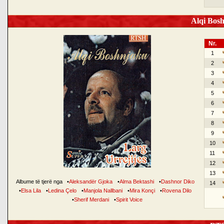
Alqi Bosh
Nr.
1
2
3
4
5
6
7
8
9
10
11
12
13
Albume të tjerë nga
•
Aleksandër Gjoka
•
Alma Bektashi
•
Dashnor Diko
14
•
Elsa Lila
•
Ledina Çelo
•
Manjola Nallbani
•
Mira Konçi
•
Rovena Dilo
•
Sherif Merdani
•
Spirit Voice