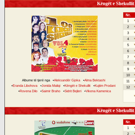
Këngët e Shekullit 
Nr.
1
2
3
4
5
6
7
8
9
10
Albume të tjerë nga
•
Aleksandër Gjoka
•
Alma Bektashi
11
•
Eranda Libohova
•
Jonida Maliqi
•
Këngët e Shekullit
•
Kujtim Prodani
12
•
Rovena Dilo
•
Saimir Braho
•
Sidrit Bejleri
•
Vikena Kamenica
Këngët e Shekullit 
Nr.
1
2