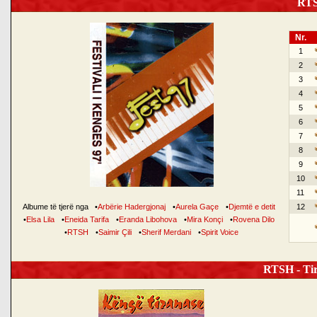
RTSH
Nr.
1
2
3
4
5
6
7
8
9
10
11
Albume të tjerë nga
•
Arbërie Hadergjonaj
•
Aurela Gaçe
•
Djemtë e detit
12
•
Elsa Lila
•
Eneida Tarifa
•
Eranda Libohova
•
Mira Konçi
•
Rovena Dilo
•
RTSH
•
Saimir Çili
•
Sherif Merdani
•
Spirit Voice
RTSH - Tir