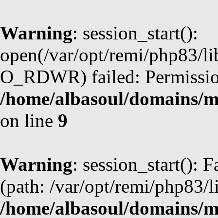
Warning
: session_start():
open(/var/opt/remi/php83/l
O_RDWR) failed: Permission
/home/albasoul/domains/m
on line
9
Warning
: session_start(): F
(path: /var/opt/remi/php83/l
/home/albasoul/domains/m