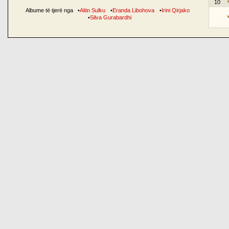
10
Albume të tjerë nga
•
Altin Sulku
•
Eranda Libohova
•
Irini Qirjako
•
Silva Gurabardhi