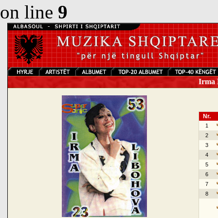
on line
9
Irma L
Nr.
1
2
3
4
5
6
7
8