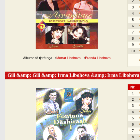
2
3
4
5
6
7
8
9
10
Albume të tjerë nga
•
Motrat Libohova
•
Eranda Libohova
Gili &amp; Gili &amp; Irma Libohova &amp; Irma Libohova
Nr.
1
2
3
4
5
6
7
8