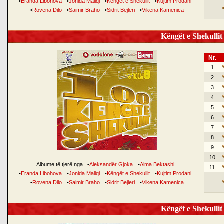
•
Eranda Libohova
•
Jonida Maliqi
•
Këngët e Shekullit
•
Kujtim Prodani
•
Rovena Dilo
•
Saimir Braho
•
Sidrit Bejleri
•
Vikena Kamenica
Këngët e Shekullit 
Nr.
1
2
3
4
5
6
7
8
9
10
Albume të tjerë nga
•
Aleksandër Gjoka
•
Alma Bektashi
11
•
Eranda Libohova
•
Jonida Maliqi
•
Këngët e Shekullit
•
Kujtim Prodani
•
Rovena Dilo
•
Saimir Braho
•
Sidrit Bejleri
•
Vikena Kamenica
Këngët e Shekullit 