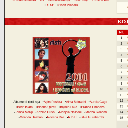
•
RTSH
•
Sinan Vllasaliu
RTSH 
Nr.
1
2
3
4
5
6
7
8
9
10
11
12
Albume të tjerë nga
•
Agim Poshka
•
Alma Bektashi
•
Aurela Gaçe
13
•
Bedri Islami
•
Bleona Qereti
•
Bojken Lako
•
Eranda Libohova
•
Jonida Maliqi
•
Kozma Dushi
•
Manjola Nallbani
•
Mariza Ikonomi
14
•
Miranda Hashani
•
Rovena Dilo
•
RTSH
•
Silva Gurabardhi
15