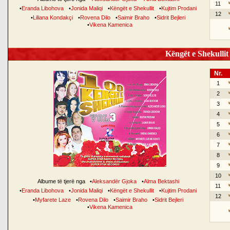
11
•
Eranda Libohova
•
Jonida Maliqi
•
Këngët e Shekullit
•
Kujtim Prodani
12
•
Liliana Kondakçi
•
Rovena Dilo
•
Saimir Braho
•
Sidrit Bejleri
•
Vikena Kamenica
Këngët e Shekullit 
Nr.
1
2
3
4
5
6
7
8
9
10
Albume të tjerë nga
•
Aleksandër Gjoka
•
Alma Bektashi
11
•
Eranda Libohova
•
Jonida Maliqi
•
Këngët e Shekullit
•
Kujtim Prodani
12
•
Myfarete Laze
•
Rovena Dilo
•
Saimir Braho
•
Sidrit Bejleri
•
Vikena Kamenica