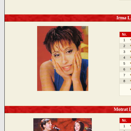
Irma Li
Nr.
1
2
3
4
5
6
7
8
Motrat L
Nr.
1