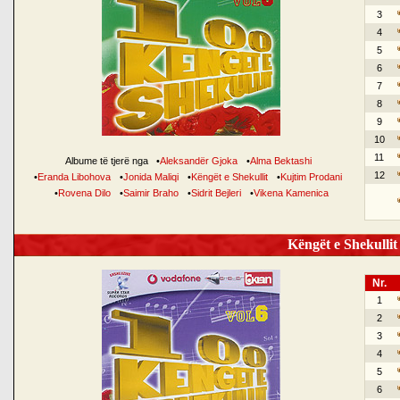
3
4
5
6
7
8
9
10
11
Albume të tjerë nga
•
Aleksandër Gjoka
•
Alma Bektashi
12
•
Eranda Libohova
•
Jonida Maliqi
•
Këngët e Shekullit
•
Kujtim Prodani
•
Rovena Dilo
•
Saimir Braho
•
Sidrit Bejleri
•
Vikena Kamenica
Këngët e Shekullit 
Nr.
1
2
3
4
5
6