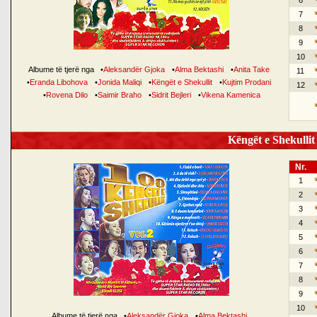
6
7
8
9
10
Albume të tjerë nga
•
Aleksandër Gjoka
•
Alma Bektashi
•
Anita Take
11
•
Eranda Libohova
•
Jonida Maliqi
•
Këngët e Shekullit
•
Kujtim Prodani
12
•
Rovena Dilo
•
Saimir Braho
•
Sidrit Bejleri
•
Vikena Kamenica
Këngët e Shekullit 
Nr.
1
2
3
4
5
6
7
8
9
10
Albume të tjerë nga
•
Aleksandër Gjoka
•
Alma Bektashi