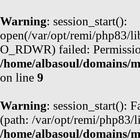
Warning
: session_start():
open(/var/opt/remi/php83/
O_RDWR) failed: Permission
/home/albasoul/domains/m
on line
9
Warning
: session_start(): F
(path: /var/opt/remi/php83/l
/home/albasoul/domains/m