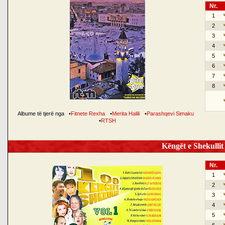
Nr.
1
2
3
4
5
6
7
8
Albume të tjerë nga
•
Fitnete Rexha
•
Merita Halili
•
Parashqevi Simaku
•
RTSH
Këngët e Shekullit 
Nr.
1
2
3
4
5