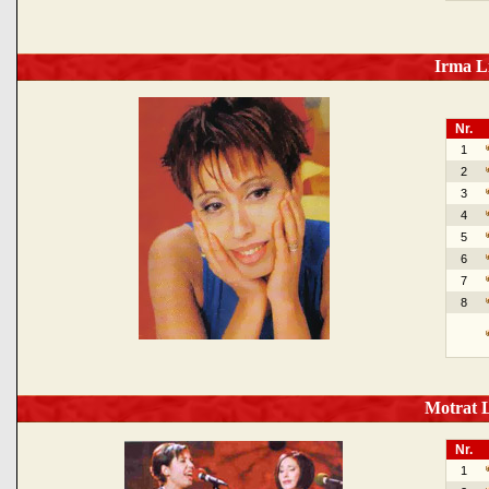
Irma Li
Nr.
1
2
3
4
5
6
7
8
Motrat L
Nr.
1