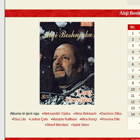
Alqi Bosh
Nr.
1
2
3
4
5
6
7
8
9
10
11
12
13
Albume të tjerë nga
•
Aleksandër Gjoka
•
Alma Bektashi
•
Dashnor Diko
14
•
Elsa Lila
•
Ledina Çelo
•
Manjola Nallbani
•
Mira Konçi
•
Rovena Dilo
•
Sherif Merdani
•
Spirit Voice