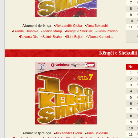
7
8
9
10
Albume të tjerë nga
•
Aleksandër Gjoka
•
Alma Bektashi
11
•
Eranda Libohova
•
Jonida Maliqi
•
Këngët e Shekullit
•
Kujtim Prodani
•
Rovena Dilo
•
Saimir Braho
•
Sidrit Bejleri
•
Vikena Kamenica
Këngët e Shekullit 
Nr.
1
2
3
4
5
6
7
8
9
10
Albume të tjerë nga
•
Aleksandër Gjoka
•
Alma Bektashi
11