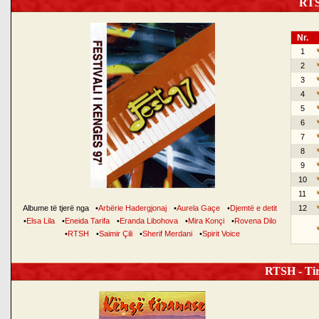
RTSH
Nr.
1
2
3
4
5
6
7
8
9
10
11
Albume të tjerë nga
•
Arbërie Hadergjonaj
•
Aurela Gaçe
•
Djemtë e detit
12
•
Elsa Lila
•
Eneida Tarifa
•
Eranda Libohova
•
Mira Konçi
•
Rovena Dilo
•
RTSH
•
Saimir Çili
•
Sherif Merdani
•
Spirit Voice
RTSH - Tir