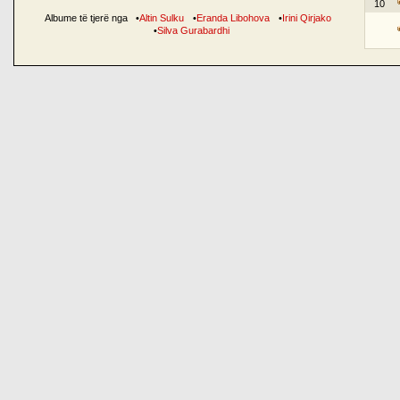
10
Albume të tjerë nga
•
Altin Sulku
•
Eranda Libohova
•
Irini Qirjako
•
Silva Gurabardhi