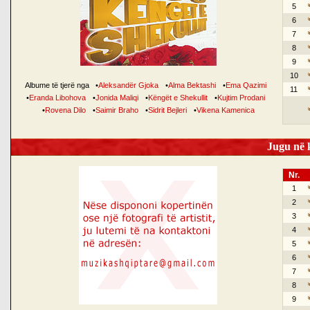
5
6
7
8
9
10
Albume të tjerë nga
•
Aleksandër Gjoka
•
Alma Bektashi
•
Ema Qazimi
11
•
Eranda Libohova
•
Jonida Maliqi
•
Këngët e Shekullit
•
Kujtim Prodani
•
Rovena Dilo
•
Saimir Braho
•
Sidrit Bejleri
•
Vikena Kamenica
Jugu në k
Nr.
1
2
3
4
5
6
7
8
9