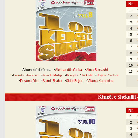
Nr.
1
2
3
4
5
6
7
8
9
10
Albume të tjerë nga
•
Aleksandër Gjoka
•
Alma Bektashi
11
•
Eranda Libohova
•
Jonida Maliqi
•
Këngët e Shekullit
•
Kujtim Prodani
•
Rovena Dilo
•
Saimir Braho
•
Sidrit Bejleri
•
Vikena Kamenica
Këngët e Shekullit -
Nr.
1
2
3
4