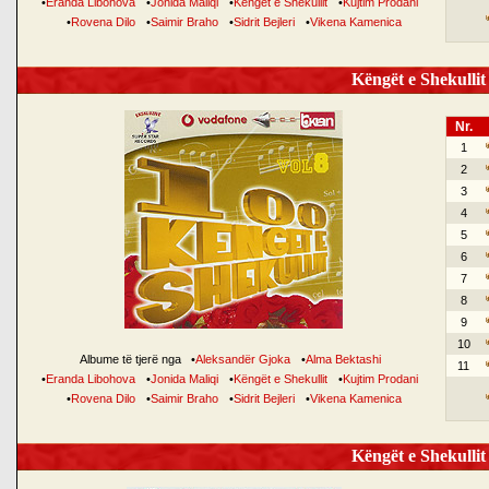
•
Eranda Libohova
•
Jonida Maliqi
•
Këngët e Shekullit
•
Kujtim Prodani
•
Rovena Dilo
•
Saimir Braho
•
Sidrit Bejleri
•
Vikena Kamenica
Këngët e Shekullit 
Nr.
1
2
3
4
5
6
7
8
9
10
Albume të tjerë nga
•
Aleksandër Gjoka
•
Alma Bektashi
11
•
Eranda Libohova
•
Jonida Maliqi
•
Këngët e Shekullit
•
Kujtim Prodani
•
Rovena Dilo
•
Saimir Braho
•
Sidrit Bejleri
•
Vikena Kamenica
Këngët e Shekullit 