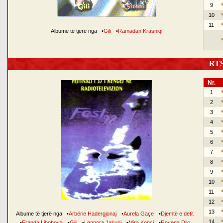
9
10
11
Albume të tjerë nga
•
Gili
•
Ramadan Krasniqi
RTSH
Nr.
1
2
3
4
5
6
7
8
9
10
11
12
13
Albume të tjerë nga
•
Arbërie Hadergjonaj
•
Aurela Gaçe
•
Djemtë e detit
14
•
Eranda Libohova
•
Gili
•
Leonora Jakupi
•
Mira Konçi
•
Rovena Dilo