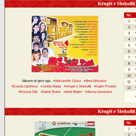
Këngët e Shekullit 
Nr.
1
2
3
4
5
6
7
8
9
10
Albume të tjerë nga
•
Aleksandër Gjoka
•
Alma Bektashi
11
•
Eranda Libohova
•
Jonida Maliqi
•
Këngët e Shekullit
•
Kujtim Prodani
12
•
Rovena Dilo
•
Saimir Braho
•
Sidrit Bejleri
•
Vikena Kamenica
Këngët e Shekullit 
Nr.
1
2