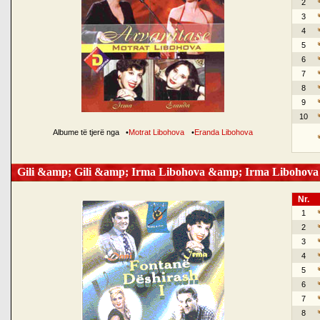
2
3
4
5
6
7
8
9
10
Albume të tjerë nga
•
Motrat Libohova
•
Eranda Libohova
Gili &amp; Gili &amp; Irma Libohova &amp; Irma Libohova
Nr.
1
2
3
4
5
6
7
8