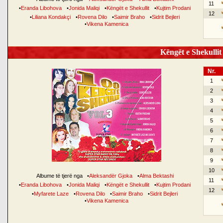
11
•
Eranda Libohova
•
Jonida Maliqi
•
Këngët e Shekullit
•
Kujtim Prodani
12
•
Liliana Kondakçi
•
Rovena Dilo
•
Saimir Braho
•
Sidrit Bejleri
•
Vikena Kamenica
Këngët e Shekullit 
Nr.
1
2
3
4
5
6
7
8
9
10
Albume të tjerë nga
•
Aleksandër Gjoka
•
Alma Bektashi
11
•
Eranda Libohova
•
Jonida Maliqi
•
Këngët e Shekullit
•
Kujtim Prodani
12
•
Myfarete Laze
•
Rovena Dilo
•
Saimir Braho
•
Sidrit Bejleri
•
Vikena Kamenica