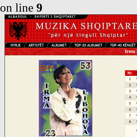
on line
9
Irma L
Nr.
1
2
3
4
5
6
7
8