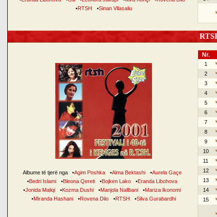
•
RTSH
•
Sinan Vllasaliu
RTSH 
Nr.
1
2
3
4
5
6
7
8
9
10
11
12
Albume të tjerë nga
•
Agim Poshka
•
Alma Bektashi
•
Aurela Gaçe
13
•
Bedri Islami
•
Bleona Qereti
•
Bojken Lako
•
Eranda Libohova
•
Jonida Maliqi
•
Kozma Dushi
•
Manjola Nallbani
•
Mariza Ikonomi
14
•
Miranda Hashani
•
Rovena Dilo
•
RTSH
•
Silva Gurabardhi
15