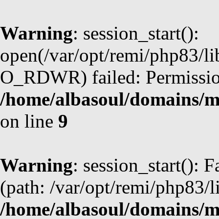
Warning
: session_start():
open(/var/opt/remi/php83/l
O_RDWR) failed: Permission
/home/albasoul/domains/m
on line
9
Warning
: session_start(): F
(path: /var/opt/remi/php83/l
/home/albasoul/domains/m