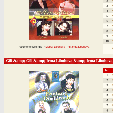
2
3
4
5
6
7
8
9
10
Albume të tjerë nga
•
Motrat Libohova
•
Eranda Libohova
Gili &amp; Gili &amp; Irma Libohova &amp; Irma Libohova
Nr.
1
2
3
4
5
6
7
8