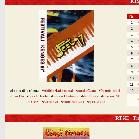
RTSH
Nr.
1
2
3
4
5
6
7
8
9
10
11
Albume të tjerë nga
•
Arbërie Hadergjonaj
•
Aurela Gaçe
•
Djemtë e detit
12
•
Elsa Lila
•
Eneida Tarifa
•
Eranda Libohova
•
Mira Konçi
•
Rovena Dilo
•
RTSH
•
Saimir Çili
•
Sherif Merdani
•
Spirit Voice
RTSH - Tir