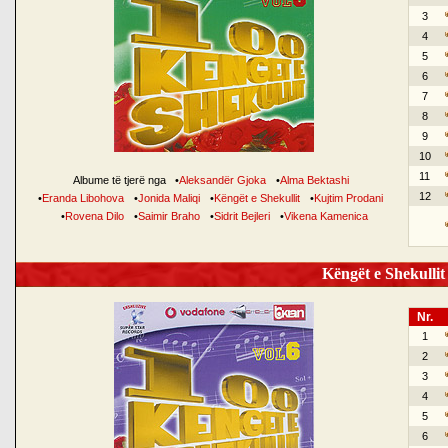
3
4
5
6
7
8
9
10
11
Albume të tjerë nga
•
Aleksandër Gjoka
•
Alma Bektashi
12
•
Eranda Libohova
•
Jonida Maliqi
•
Këngët e Shekullit
•
Kujtim Prodani
•
Rovena Dilo
•
Saimir Braho
•
Sidrit Bejleri
•
Vikena Kamenica
Këngët e Shekullit 
Nr.
1
2
3
4
5
6