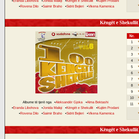
•
Eranda Libohova
•
Jonida Maliqi
•
Këngët e Shekullit
•
Kujtim Prodani
•
Rovena Dilo
•
Saimir Braho
•
Sidrit Bejleri
•
Vikena Kamenica
Këngët e Shekullit 
Nr.
1
2
3
4
5
6
7
8
9
10
Albume të tjerë nga
•
Aleksandër Gjoka
•
Alma Bektashi
11
•
Eranda Libohova
•
Jonida Maliqi
•
Këngët e Shekullit
•
Kujtim Prodani
•
Rovena Dilo
•
Saimir Braho
•
Sidrit Bejleri
•
Vikena Kamenica
Këngët e Shekullit 