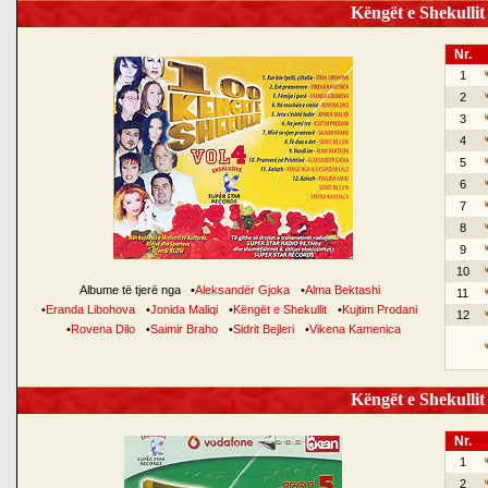
Këngët e Shekullit 
Nr.
1
2
3
4
5
6
7
8
9
10
Albume të tjerë nga
•
Aleksandër Gjoka
•
Alma Bektashi
11
•
Eranda Libohova
•
Jonida Maliqi
•
Këngët e Shekullit
•
Kujtim Prodani
12
•
Rovena Dilo
•
Saimir Braho
•
Sidrit Bejleri
•
Vikena Kamenica
Këngët e Shekullit 
Nr.
1
2