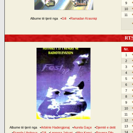
9
10
11
Albume të tjerë nga
•
Gili
•
Ramadan Krasniqi
RTSH
Nr.
1
2
3
4
5
6
7
8
9
10
11
12
13
Albume të tjerë nga
•
Arbërie Hadergjonaj
•
Aurela Gaçe
•
Djemtë e detit
14
•
Eranda Libohova
•
Gili
•
Leonora Jakupi
•
Mira Konçi
•
Rovena Dilo