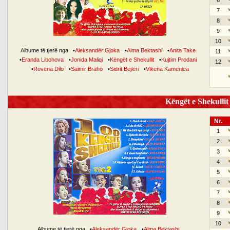
6
7
8
9
10
Albume të tjerë nga
•
Aleksandër Gjoka
•
Alma Bektashi
•
Anita Take
11
•
Eranda Libohova
•
Jonida Maliqi
•
Këngët e Shekullit
•
Kujtim Prodani
12
•
Rovena Dilo
•
Saimir Braho
•
Sidrit Bejleri
•
Vikena Kamenica
Këngët e Shekullit 
Nr.
1
2
3
4
5
6
7
8
9
10
Albume të tjerë nga
•
Aleksandër Gjoka
•
Alma Bektashi