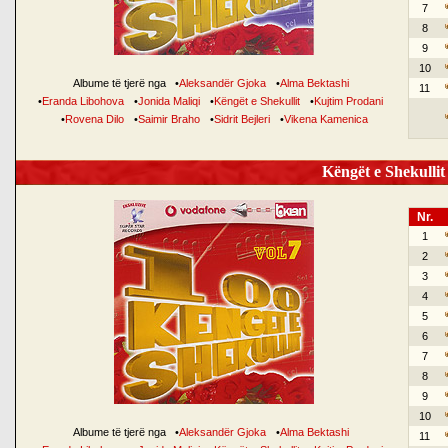
7
8
9
10
Albume të tjerë nga
•
Aleksandër Gjoka
•
Alma Bektashi
11
•
Eranda Libohova
•
Jonida Maliqi
•
Këngët e Shekullit
•
Kujtim Prodani
•
Rovena Dilo
•
Saimir Braho
•
Sidrit Bejleri
•
Vikena Kamenica
Këngët e Shekullit 
Nr.
1
2
3
4
5
6
7
8
9
10
Albume të tjerë nga
•
Aleksandër Gjoka
•
Alma Bektashi
11