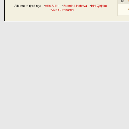
10
Albume të tjerë nga
•
Altin Sulku
•
Eranda Libohova
•
Irini Qirjako
•
Silva Gurabardhi