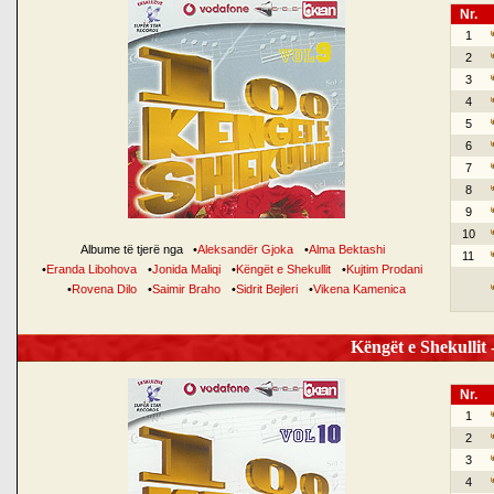
Nr.
1
2
3
4
5
6
7
8
9
10
Albume të tjerë nga
•
Aleksandër Gjoka
•
Alma Bektashi
11
•
Eranda Libohova
•
Jonida Maliqi
•
Këngët e Shekullit
•
Kujtim Prodani
•
Rovena Dilo
•
Saimir Braho
•
Sidrit Bejleri
•
Vikena Kamenica
Këngët e Shekullit -
Nr.
1
2
3
4