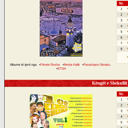
Nr.
1
2
3
4
5
6
7
8
Albume të tjerë nga
•
Fitnete Rexha
•
Merita Halili
•
Parashqevi Simaku
•
RTSH
Këngët e Shekullit 
Nr.
1
2
3
4
5