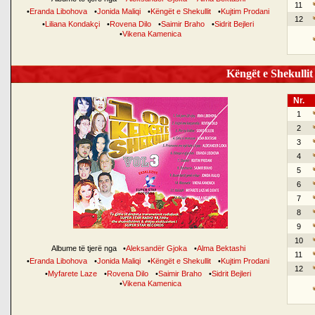
11
•
Eranda Libohova
•
Jonida Maliqi
•
Këngët e Shekullit
•
Kujtim Prodani
12
•
Liliana Kondakçi
•
Rovena Dilo
•
Saimir Braho
•
Sidrit Bejleri
•
Vikena Kamenica
Këngët e Shekullit 
Nr.
1
2
3
4
5
6
7
8
9
10
Albume të tjerë nga
•
Aleksandër Gjoka
•
Alma Bektashi
11
•
Eranda Libohova
•
Jonida Maliqi
•
Këngët e Shekullit
•
Kujtim Prodani
12
•
Myfarete Laze
•
Rovena Dilo
•
Saimir Braho
•
Sidrit Bejleri
•
Vikena Kamenica