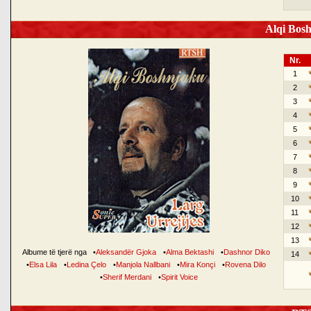
Alqi Bosh
Nr.
1
2
3
4
5
6
7
8
9
10
11
12
13
Albume të tjerë nga
•
Aleksandër Gjoka
•
Alma Bektashi
•
Dashnor Diko
14
•
Elsa Lila
•
Ledina Çelo
•
Manjola Nallbani
•
Mira Konçi
•
Rovena Dilo
•
Sherif Merdani
•
Spirit Voice