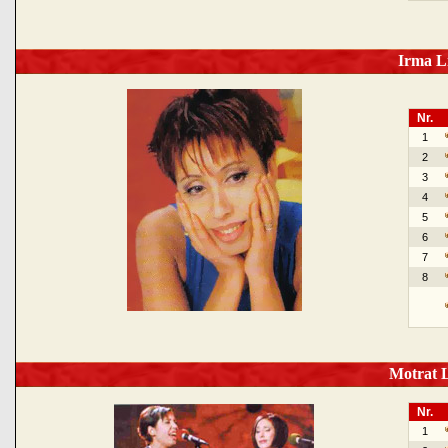
Irma Li
Nr.
1
2
3
4
5
6
7
8
Motrat L
Nr.
1