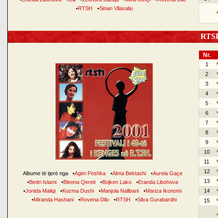
•
RTSH
•
Sinan Vllasaliu
RTSH 
Nr.
1
2
3
4
5
6
7
8
9
10
11
12
Albume të tjerë nga
•
Agim Poshka
•
Alma Bektashi
•
Aurela Gaçe
13
•
Bedri Islami
•
Bleona Qereti
•
Bojken Lako
•
Eranda Libohova
•
Jonida Maliqi
•
Kozma Dushi
•
Manjola Nallbani
•
Mariza Ikonomi
14
•
Miranda Hashani
•
Rovena Dilo
•
RTSH
•
Silva Gurabardhi
15