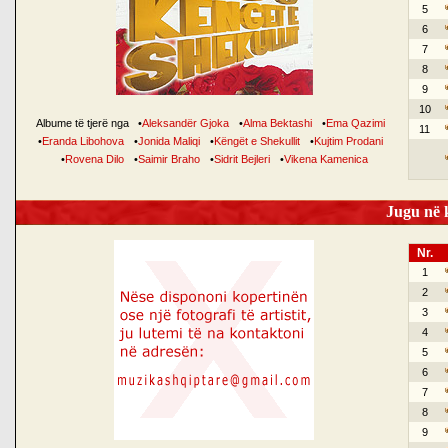
5
6
7
8
9
10
Albume të tjerë nga
•
Aleksandër Gjoka
•
Alma Bektashi
•
Ema Qazimi
11
•
Eranda Libohova
•
Jonida Maliqi
•
Këngët e Shekullit
•
Kujtim Prodani
•
Rovena Dilo
•
Saimir Braho
•
Sidrit Bejleri
•
Vikena Kamenica
Jugu në k
Nr.
1
2
3
4
5
6
7
8
9