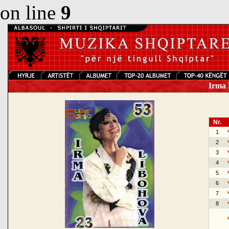
on line
9
Irma L
Nr.
1
2
3
4
5
6
7
8