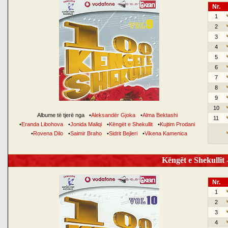
Nr.
1
2
3
4
5
6
7
8
9
10
Albume të tjerë nga
•
Aleksandër Gjoka
•
Alma Bektashi
11
•
Eranda Libohova
•
Jonida Maliqi
•
Këngët e Shekullit
•
Kujtim Prodani
•
Rovena Dilo
•
Saimir Braho
•
Sidrit Bejleri
•
Vikena Kamenica
Këngët e Shekullit -
Nr.
1
2
3
4