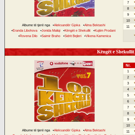
7
8
9
10
Albume të tjerë nga
•
Aleksandër Gjoka
•
Alma Bektashi
11
•
Eranda Libohova
•
Jonida Maliqi
•
Këngët e Shekullit
•
Kujtim Prodani
•
Rovena Dilo
•
Saimir Braho
•
Sidrit Bejleri
•
Vikena Kamenica
Këngët e Shekullit 
Nr.
1
2
3
4
5
6
7
8
9
10
Albume të tjerë nga
•
Aleksandër Gjoka
•
Alma Bektashi
11