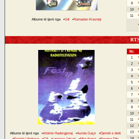
9
10
11
Albume të tjerë nga
•
Gili
•
Ramadan Krasniqi
RTSH
Nr.
1
2
3
4
5
6
7
8
9
10
11
12
13
Albume të tjerë nga
•
Arbërie Hadergjonaj
•
Aurela Gaçe
•
Djemtë e detit
14
•
Eranda Libohova
•
Gili
•
Leonora Jakupi
•
Mira Konçi
•
Rovena Dilo