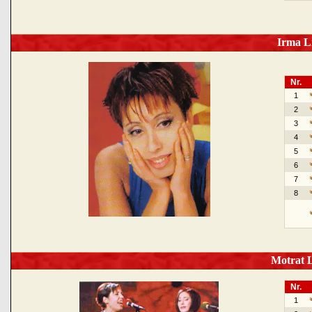
Irma Li
Nr.
1
2
3
4
5
6
7
8
Motrat L
Nr.
1