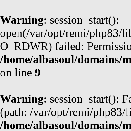
Warning
: session_start():
open(/var/opt/remi/php83/li
O_RDWR) failed: Permission
/home/albasoul/domains/m
on line
9
Warning
: session_start(): F
(path: /var/opt/remi/php83/l
/home/albasoul/domains/m