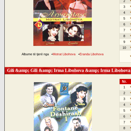
2
3
4
5
6
7
8
9
10
Albume të tjerë nga
•
Motrat Libohova
•
Eranda Libohova
Gili &amp; Gili &amp; Irma Libohova &amp; Irma Libohova
Nr.
1
2
3
4
5
6
7
8