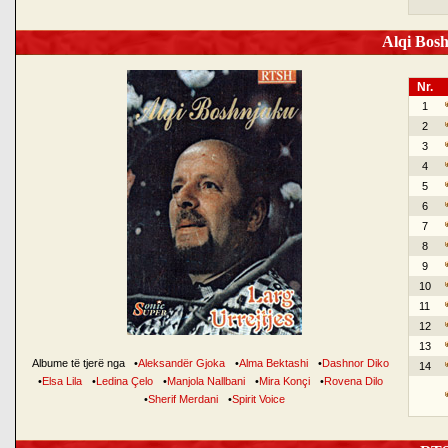
Alqi Bosh
Nr.
1
2
3
4
5
6
7
8
9
10
11
12
13
Albume të tjerë nga
•
Aleksandër Gjoka
•
Alma Bektashi
•
Dashnor Diko
14
•
Elsa Lila
•
Ledina Çelo
•
Manjola Nallbani
•
Mira Konçi
•
Rovena Dilo
•
Sherif Merdani
•
Spirit Voice