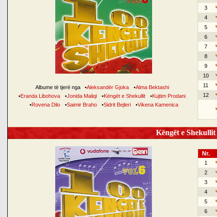
3
4
5
6
7
8
9
10
11
Albume të tjerë nga
•
Aleksandër Gjoka
•
Alma Bektashi
12
•
Eranda Libohova
•
Jonida Maliqi
•
Këngët e Shekullit
•
Kujtim Prodani
•
Rovena Dilo
•
Saimir Braho
•
Sidrit Bejleri
•
Vikena Kamenica
Këngët e Shekullit 
Nr.
1
2
3
4
5
6