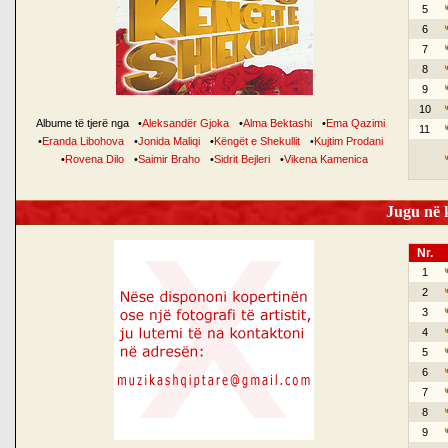
5
6
7
8
9
10
Albume të tjerë nga
•
Aleksandër Gjoka
•
Alma Bektashi
•
Ema Qazimi
11
•
Eranda Libohova
•
Jonida Maliqi
•
Këngët e Shekullit
•
Kujtim Prodani
•
Rovena Dilo
•
Saimir Braho
•
Sidrit Bejleri
•
Vikena Kamenica
Jugu në k
Nr.
1
2
3
4
5
6
7
8
9