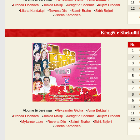
11
•
Eranda Libohova
•
Jonida Maliqi
•
Këngët e Shekullit
•
Kujtim Prodani
12
•
Liliana Kondakçi
•
Rovena Dilo
•
Saimir Braho
•
Sidrit Bejleri
•
Vikena Kamenica
Këngët e Shekullit 
Nr.
1
2
3
4
5
6
7
8
9
10
Albume të tjerë nga
•
Aleksandër Gjoka
•
Alma Bektashi
11
•
Eranda Libohova
•
Jonida Maliqi
•
Këngët e Shekullit
•
Kujtim Prodani
12
•
Myfarete Laze
•
Rovena Dilo
•
Saimir Braho
•
Sidrit Bejleri
•
Vikena Kamenica