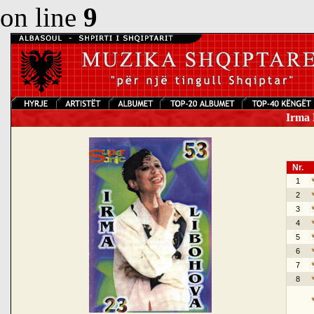
on line
9
Irma L
Nr.
1
2
3
4
5
6
7
8