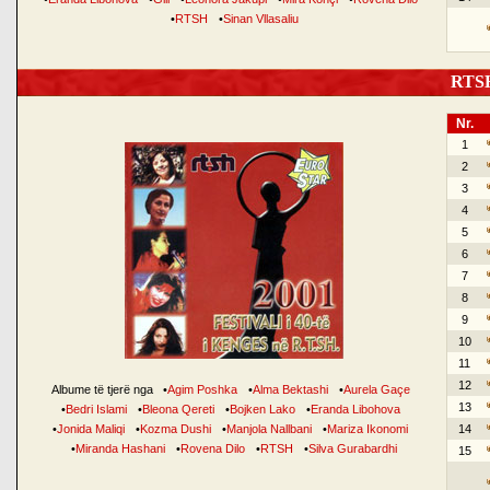
•
RTSH
•
Sinan Vllasaliu
RTSH 
Nr.
1
2
3
4
5
6
7
8
9
10
11
12
Albume të tjerë nga
•
Agim Poshka
•
Alma Bektashi
•
Aurela Gaçe
13
•
Bedri Islami
•
Bleona Qereti
•
Bojken Lako
•
Eranda Libohova
•
Jonida Maliqi
•
Kozma Dushi
•
Manjola Nallbani
•
Mariza Ikonomi
14
•
Miranda Hashani
•
Rovena Dilo
•
RTSH
•
Silva Gurabardhi
15