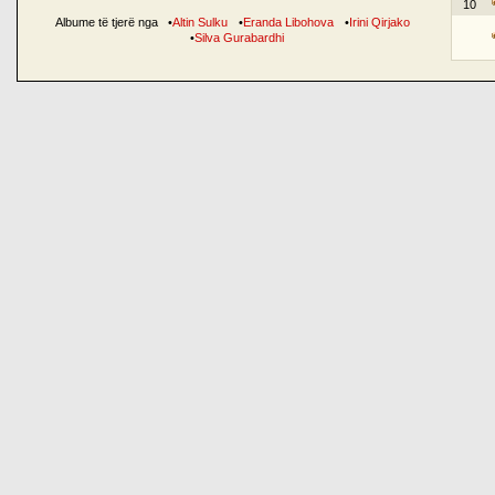
10
Albume të tjerë nga
•
Altin Sulku
•
Eranda Libohova
•
Irini Qirjako
•
Silva Gurabardhi