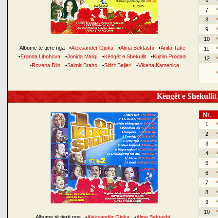
6
7
8
9
10
Albume të tjerë nga
•
Aleksandër Gjoka
•
Alma Bektashi
•
Anita Take
11
•
Eranda Libohova
•
Jonida Maliqi
•
Këngët e Shekullit
•
Kujtim Prodani
12
•
Rovena Dilo
•
Saimir Braho
•
Sidrit Bejleri
•
Vikena Kamenica
Këngët e Shekullit 
Nr.
1
2
3
4
5
6
7
8
9
10
Albume të tjerë nga
•
Aleksandër Gjoka
•
Alma Bektashi