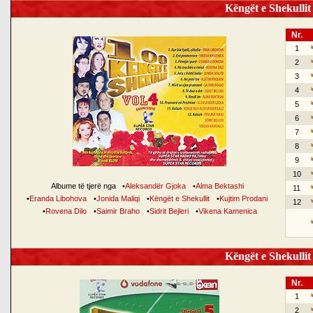
Këngët e Shekullit 
Nr.
1
2
3
4
5
6
7
8
9
10
Albume të tjerë nga
•
Aleksandër Gjoka
•
Alma Bektashi
11
•
Eranda Libohova
•
Jonida Maliqi
•
Këngët e Shekullit
•
Kujtim Prodani
12
•
Rovena Dilo
•
Saimir Braho
•
Sidrit Bejleri
•
Vikena Kamenica
Këngët e Shekullit 
Nr.
1
2