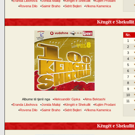
•
Eranda Libohova
•
Jonida Maliqi
•
Këngët e Shekullit
•
Kujtim Prodani
•
Rovena Dilo
•
Saimir Braho
•
Sidrit Bejleri
•
Vikena Kamenica
Këngët e Shekullit 
Nr.
1
2
3
4
5
6
7
8
9
10
Albume të tjerë nga
•
Aleksandër Gjoka
•
Alma Bektashi
11
•
Eranda Libohova
•
Jonida Maliqi
•
Këngët e Shekullit
•
Kujtim Prodani
•
Rovena Dilo
•
Saimir Braho
•
Sidrit Bejleri
•
Vikena Kamenica
Këngët e Shekullit 