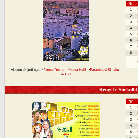
Nr.
1
2
3
4
5
6
7
8
Albume të tjerë nga
•
Fitnete Rexha
•
Merita Halili
•
Parashqevi Simaku
•
RTSH
Këngët e Shekullit 
Nr.
1
2
3
4
5