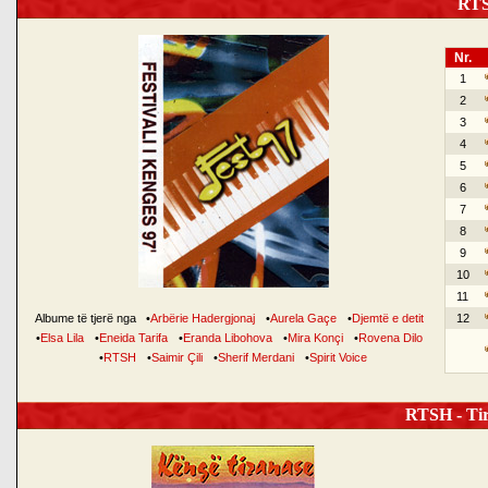
RTSH
Nr.
1
2
3
4
5
6
7
8
9
10
11
Albume të tjerë nga
•
Arbërie Hadergjonaj
•
Aurela Gaçe
•
Djemtë e detit
12
•
Elsa Lila
•
Eneida Tarifa
•
Eranda Libohova
•
Mira Konçi
•
Rovena Dilo
•
RTSH
•
Saimir Çili
•
Sherif Merdani
•
Spirit Voice
RTSH - Tir