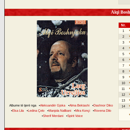
Alqi Bosh
Nr.
1
2
3
4
5
6
7
8
9
10
11
12
13
Albume të tjerë nga
•
Aleksandër Gjoka
•
Alma Bektashi
•
Dashnor Diko
14
•
Elsa Lila
•
Ledina Çelo
•
Manjola Nallbani
•
Mira Konçi
•
Rovena Dilo
•
Sherif Merdani
•
Spirit Voice