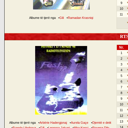
9
10
11
Albume të tjerë nga
•
Gili
•
Ramadan Krasniqi
RTSH
Nr.
1
2
3
4
5
6
7
8
9
10
11
12
13
Albume të tjerë nga
•
Arbërie Hadergjonaj
•
Aurela Gaçe
•
Djemtë e detit
14
•
Eranda Libohova
•
Gili
•
Leonora Jakupi
•
Mira Konçi
•
Rovena Dilo