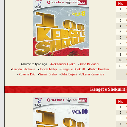
Nr.
1
2
3
4
5
6
7
8
9
10
Albume të tjerë nga
•
Aleksandër Gjoka
•
Alma Bektashi
11
•
Eranda Libohova
•
Jonida Maliqi
•
Këngët e Shekullit
•
Kujtim Prodani
•
Rovena Dilo
•
Saimir Braho
•
Sidrit Bejleri
•
Vikena Kamenica
Këngët e Shekullit -
Nr.
1
2
3
4