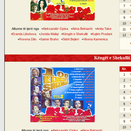
6
7
8
9
10
Albume të tjerë nga
•
Aleksandër Gjoka
•
Alma Bektashi
•
Anita Take
11
•
Eranda Libohova
•
Jonida Maliqi
•
Këngët e Shekullit
•
Kujtim Prodani
12
•
Rovena Dilo
•
Saimir Braho
•
Sidrit Bejleri
•
Vikena Kamenica
Këngët e Shekullit 
Nr.
1
2
3
4
5
6
7
8
9
10
Albume të tjerë nga
•
Aleksandër Gjoka
•
Alma Bektashi