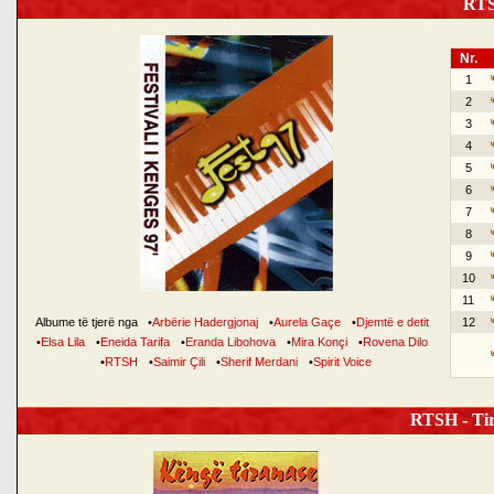
RTSH
Nr.
1
2
3
4
5
6
7
8
9
10
11
Albume të tjerë nga
•
Arbërie Hadergjonaj
•
Aurela Gaçe
•
Djemtë e detit
12
•
Elsa Lila
•
Eneida Tarifa
•
Eranda Libohova
•
Mira Konçi
•
Rovena Dilo
•
RTSH
•
Saimir Çili
•
Sherif Merdani
•
Spirit Voice
RTSH - Tir