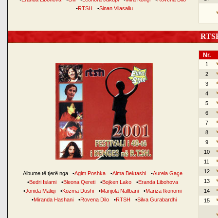
•
RTSH
•
Sinan Vllasaliu
RTSH 
Nr.
1
2
3
4
5
6
7
8
9
10
11
12
Albume të tjerë nga
•
Agim Poshka
•
Alma Bektashi
•
Aurela Gaçe
13
•
Bedri Islami
•
Bleona Qereti
•
Bojken Lako
•
Eranda Libohova
•
Jonida Maliqi
•
Kozma Dushi
•
Manjola Nallbani
•
Mariza Ikonomi
14
•
Miranda Hashani
•
Rovena Dilo
•
RTSH
•
Silva Gurabardhi
15