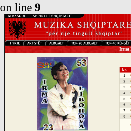
on line
9
Irma L
Nr.
1
2
3
4
5
6
7
8