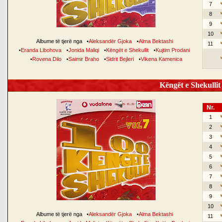
7
8
9
10
Albume të tjerë nga
•
Aleksandër Gjoka
•
Alma Bektashi
11
•
Eranda Libohova
•
Jonida Maliqi
•
Këngët e Shekullit
•
Kujtim Prodani
•
Rovena Dilo
•
Saimir Braho
•
Sidrit Bejleri
•
Vikena Kamenica
Këngët e Shekullit 
Nr.
1
2
3
4
5
6
7
8
9
10
Albume të tjerë nga
•
Aleksandër Gjoka
•
Alma Bektashi
11