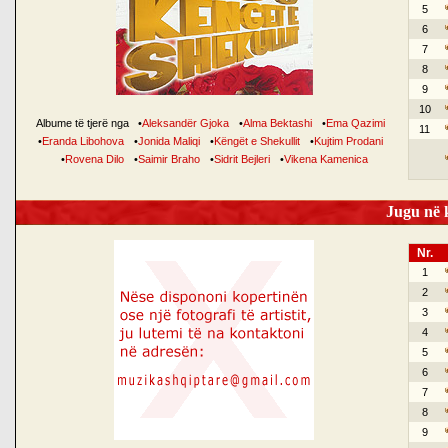
5
6
7
8
9
10
Albume të tjerë nga
•
Aleksandër Gjoka
•
Alma Bektashi
•
Ema Qazimi
11
•
Eranda Libohova
•
Jonida Maliqi
•
Këngët e Shekullit
•
Kujtim Prodani
•
Rovena Dilo
•
Saimir Braho
•
Sidrit Bejleri
•
Vikena Kamenica
Jugu në k
Nr.
1
2
3
4
5
6
7
8
9