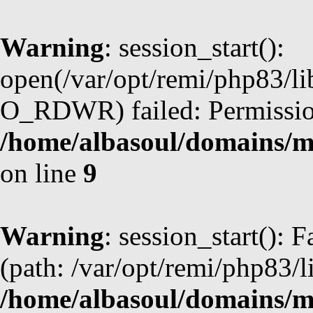
Warning
: session_start():
open(/var/opt/remi/php83/l
O_RDWR) failed: Permission
/home/albasoul/domains/m
on line
9
Warning
: session_start(): F
(path: /var/opt/remi/php83/l
/home/albasoul/domains/m