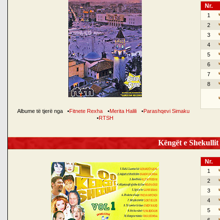
Nr.
1
2
3
4
5
6
7
8
Albume të tjerë nga
•
Fitnete Rexha
•
Merita Halili
•
Parashqevi Simaku
•
RTSH
Këngët e Shekullit 
Nr.
1
2
3
4
5