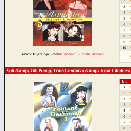
2
3
4
5
6
7
8
9
10
Albume të tjerë nga
•
Motrat Libohova
•
Eranda Libohova
Gili &amp; Gili &amp; Irma Libohova &amp; Irma Libohova
Nr.
1
2
3
4
5
6
7
8