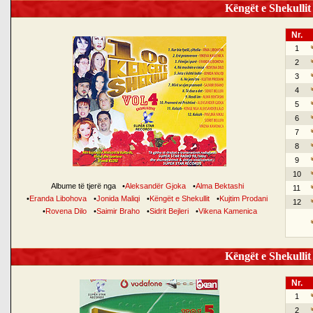
Këngët e Shekullit 
Nr.
1
2
3
4
5
6
7
8
9
10
Albume të tjerë nga
•
Aleksandër Gjoka
•
Alma Bektashi
11
•
Eranda Libohova
•
Jonida Maliqi
•
Këngët e Shekullit
•
Kujtim Prodani
12
•
Rovena Dilo
•
Saimir Braho
•
Sidrit Bejleri
•
Vikena Kamenica
Këngët e Shekullit 
Nr.
1
2