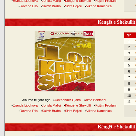
•
Eranda Libohova
•
Jonida Maliqi
•
Këngët e Shekullit
•
Kujtim Prodani
•
Rovena Dilo
•
Saimir Braho
•
Sidrit Bejleri
•
Vikena Kamenica
Këngët e Shekullit 
Nr.
1
2
3
4
5
6
7
8
9
10
Albume të tjerë nga
•
Aleksandër Gjoka
•
Alma Bektashi
11
•
Eranda Libohova
•
Jonida Maliqi
•
Këngët e Shekullit
•
Kujtim Prodani
•
Rovena Dilo
•
Saimir Braho
•
Sidrit Bejleri
•
Vikena Kamenica
Këngët e Shekullit 