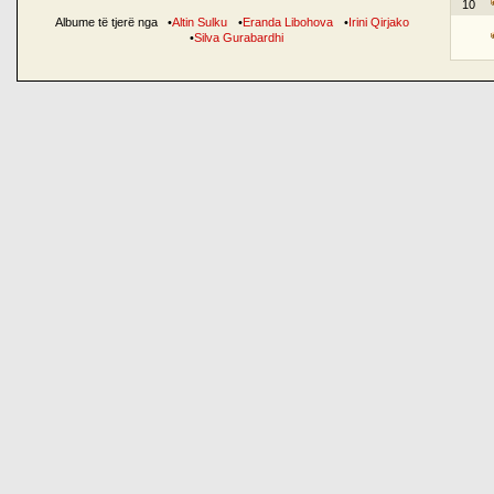
10
Albume të tjerë nga
•
Altin Sulku
•
Eranda Libohova
•
Irini Qirjako
•
Silva Gurabardhi