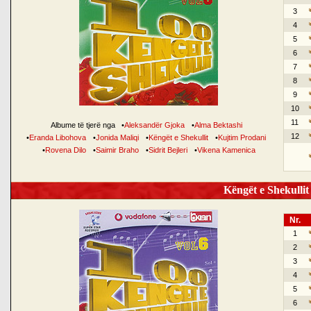
3
4
5
6
7
8
9
10
11
Albume të tjerë nga
•
Aleksandër Gjoka
•
Alma Bektashi
12
•
Eranda Libohova
•
Jonida Maliqi
•
Këngët e Shekullit
•
Kujtim Prodani
•
Rovena Dilo
•
Saimir Braho
•
Sidrit Bejleri
•
Vikena Kamenica
Këngët e Shekullit 
Nr.
1
2
3
4
5
6