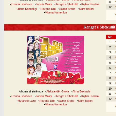
11
•
Eranda Libohova
•
Jonida Maliqi
•
Këngët e Shekullit
•
Kujtim Prodani
12
•
Liliana Kondakçi
•
Rovena Dilo
•
Saimir Braho
•
Sidrit Bejleri
•
Vikena Kamenica
Këngët e Shekullit 
Nr.
1
2
3
4
5
6
7
8
9
10
Albume të tjerë nga
•
Aleksandër Gjoka
•
Alma Bektashi
11
•
Eranda Libohova
•
Jonida Maliqi
•
Këngët e Shekullit
•
Kujtim Prodani
12
•
Myfarete Laze
•
Rovena Dilo
•
Saimir Braho
•
Sidrit Bejleri
•
Vikena Kamenica