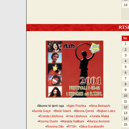
13
RTSH 
Nr.
1
2
3
4
5
6
7
8
9
10
11
Albume të tjerë nga
•
Agim Poshka
•
Alma Bektashi
12
•
Aurela Gaçe
•
Bedri Islami
•
Bleona Qereti
•
Bojken Lako
13
•
Eranda Libohova
•
Irma Libohova
•
Jonida Maliqi
14
•
Kozma Dushi
•
Manjola Nallbani
•
Mariza Ikonomi
15
•
Rovena Dilo
•
RTSH
•
Silva Gurabardhi