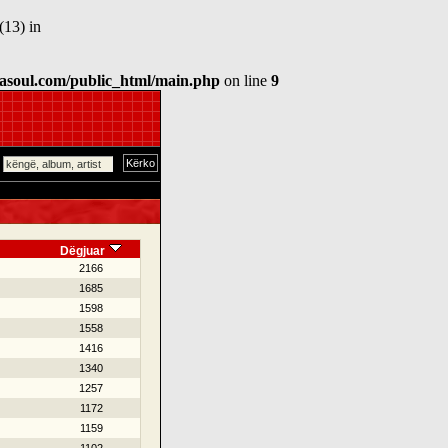
(13) in
asoul.com/public_html/main.php
on line
9
Dëgjuar
2166
1685
1598
1558
1416
1340
1257
1172
1159