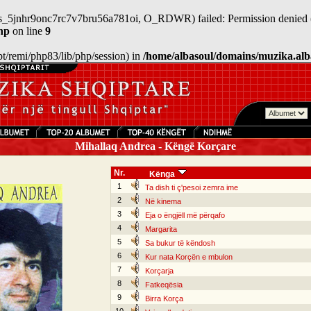
/sess_5jnhr9onc7rc7v7bru56a781oi, O_RDWR) failed: Permission denied 
hp
on line
9
/opt/remi/php83/lib/php/session) in
/home/albasoul/domains/muzika.alb
Mihallaq Andrea - Këngë Korçare
Nr.
Kënga
1
Ta dish ti ç'pesoi zemra ime
2
Në kinema
3
Eja o ëngjëll më përqafo
4
Margarita
5
Sa bukur të këndosh
6
Kur nata Korçën e mbulon
7
Korçarja
8
Fatkeqësia
9
Birra Korça