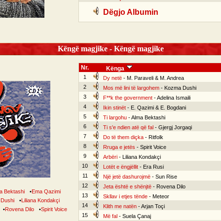
Dëgjo Albumin
Këngë magjike - Këngë magjike
Nr.
Kënga
1
Dy netë
- M. Paraveli & M. Andrea
2
Mos më lini të largohem
- Kozma Dushi
3
F**k the government
- Adelina Ismaili
4
Ikin stinët
- E. Qazimi & E. Bogdani
5
Ti largohu
- Alma Bektashi
6
Ti s'e ndien atë që fal
- Gjergj Jorgaqi
7
Do të them diçka
- Ritfolk
8
Rruga e jetës
- Spirit Voice
9
Arbëri
- Liliana Kondakçi
10
Lotët e ëngjëllit
- Era Rusi
11
Një jetë dashurojmë
- Sun Rise
12
Jeta është e shënjtë
- Rovena Dilo
a Bektashi
•
Ema Qazimi
13
Skllav i etjes tënde
- Meteor
Dushi
•
Liliana Kondakçi
14
Klith me natën
- Arjan Toçi
•
Rovena Dilo
•
Spirit Voice
15
Më fal
- Suela Çanaj