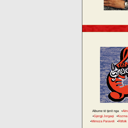
Albume të tjerë nga
•
Alm
•
Gjergji Jorgaqi
•
Kozma 
•
Mimoza Paraveli
•
Ritfolk