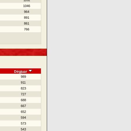
1102
1046
964
891
861
766
Dëgjuar
989
911
823
727
688
667
652
594
573
543