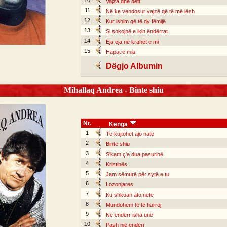
10
Vajza dhe deti
11
Në ke vendosur vajzë që të më lësh
12
Kur ishim që të dy fëmijë
13
Si shkojnë e ikin ëndërrat
14
Eja eja në krahët e mi
15
Hapat e mia
Dëgjo Albumin
Mihallaq Andrea - Binte shiu
Nr.
Kënga
1
Të kujtohet ajo natë
2
Binte shiu
3
S'kam ç'e dua pasurinë
4
Kristinës
5
Jam sëmurë për sytë e tu
6
Lozonjares
7
Ku shkuan ato netë
8
Mundohem të të harroj
9
Në ëndërr isha unë
10
Pash një ëndërr