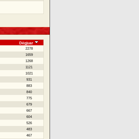
Dëgjuar
2278
1659
1268
1121
1021
931
883
840
775
679
667
604
526
483
467