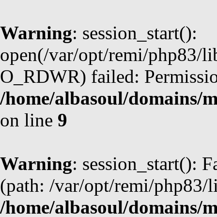
Warning
: session_start():
open(/var/opt/remi/php83/l
O_RDWR) failed: Permission
/home/albasoul/domains/m
on line
9
Warning
: session_start(): F
(path: /var/opt/remi/php83/l
/home/albasoul/domains/m