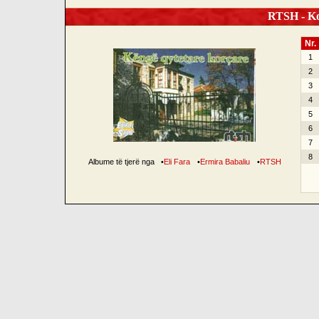
RTSH - Ko
Nr.
1
2
3
4
5
6
7
8
Albume të tjerë nga
•
Eli Fara
•
Ermira Babaliu
•
RTSH