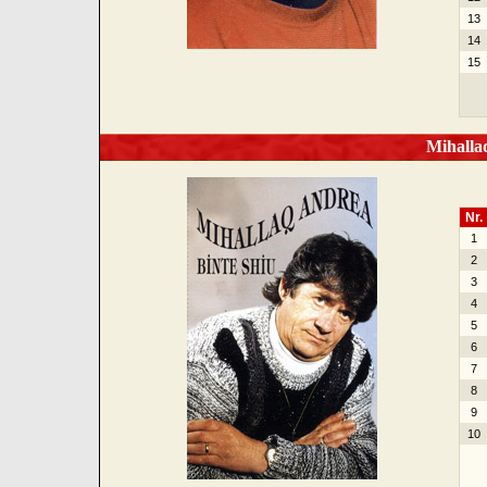
13
14
15
Mihallaq
Nr.
1
2
3
4
5
6
7
8
9
10