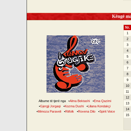
Këngë mag
Nr.
1
2
3
4
5
6
7
8
9
10
11
12
Albume të tjerë nga
•
Alma Bektashi
•
Ema Qazimi
13
•
Gjergji Jorgaqi
•
Kozma Dushi
•
Liliana Kondakçi
14
•
Mimoza Paraveli
•
Ritfolk
•
Rovena Dilo
•
Spirit Voice
15