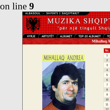
on line
9
Mihallaq A
Nr.
1
2
3
4
5
6
7
8
9
10
11
12