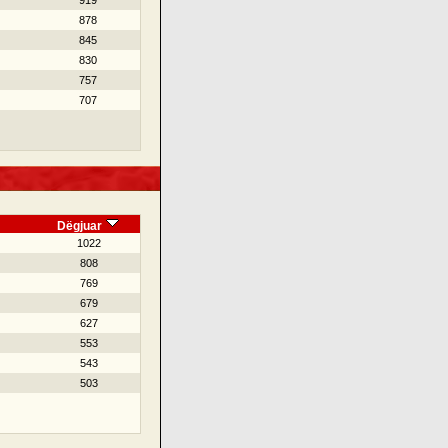
919
878
845
830
757
707
Dëgjuar
1022
808
769
679
627
553
543
503