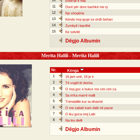
10
Ëndrrat e mia
11
Dorë për dore bashkë me ty
12
Kjo shoqëria
13
Këndo moj qyqe se erdh behari
14
Zymbyli i bardhë
15
Ke selvitë
Dëgjo Albumin
Merita Halili - Merita Halili
Nr.
Kënga
1
16 jam unë, 18 je ti
2
Të vogël të desha
3
O moj goc e bukur me cim cim ca
4
Sa m'ka marrë malli
5
Trëndafilin kur ta dhashë
6
O me sabah kam dalë në pazar
7
O iku goca moj Lale
8
Na leu dielli
Dëgjo Albumin