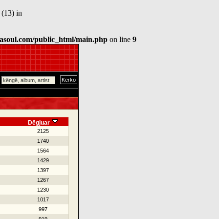
(13) in
asoul.com/public_html/main.php
on line
9
Dëgjuar
2125
1740
1564
1429
1397
1267
1230
1017
997