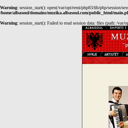
Warning
: session_start(): open(/var/opt/remi/php83/lib/php/session
/home/albasoul/domains/muzika.albasoul.com/public_html/main.p
Warning
: session_start(): Failed to read session data: files (path: /var