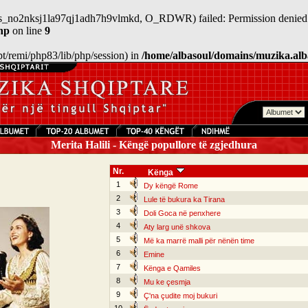
/sess_no2nksj1la97qj1adh7h9vlmkd, O_RDWR) failed: Permission denied 
hp
on line
9
/opt/remi/php83/lib/php/session) in
/home/albasoul/domains/muzika.alb
Merita Halili - Këngë popullore të zgjedhura
Nr.
Kënga
1
Dy këngë Rome
2
Lule të bukura ka Tirana
3
Doli Goca në penxhere
4
Aty larg unë shkova
5
Më ka marrë malli për nënën time
6
Emine
7
Kënga e Qamiles
8
Mu ke çesmja
9
Ç'na çudite moj bukuri