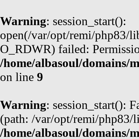
Warning
: session_start():
open(/var/opt/remi/php83/l
O_RDWR) failed: Permission
/home/albasoul/domains/m
on line
9
Warning
: session_start(): F
(path: /var/opt/remi/php83/l
/home/albasoul/domains/m