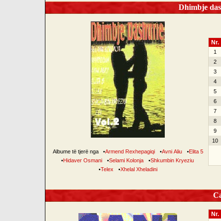
Dhimbje dash
Nr.
1
2
3
4
5
6
7
8
9
10
Albume të tjerë nga
•
Armend Rexhepagiqi
•
Avni Aliu
•
Elita 5
•
Hidaver Osmani
•
Selami Kolonja
•
Shkumbin Kryeziu
•
Telex
•
Xhelal Xheladini
Can
Nr.