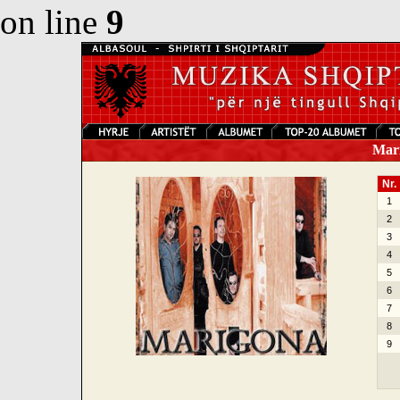
on line
9
Mari
Nr.
1
2
3
4
5
6
7
8
9