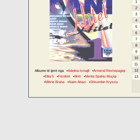
1
2
3
4
5
6
7
8
9
10
11
12
Albume të tjerë nga
•
Adelina Ismajli
•
Armend Rexhepagiqi
•
Elita 5
•
Fisnikët
•
Ilirët
•
Merita Spahiu Muçiqi
13
•
Mihrie Braha
•
Naim Abazi
•
Shkumbin Kryeziu