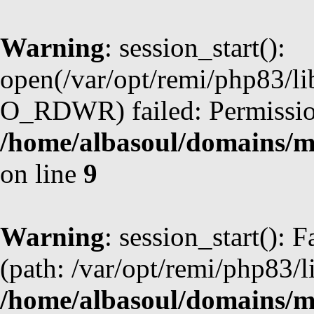
Warning
: session_start():
open(/var/opt/remi/php83/l
O_RDWR) failed: Permission
/home/albasoul/domains/m
on line
9
Warning
: session_start(): F
(path: /var/opt/remi/php83/l
/home/albasoul/domains/m