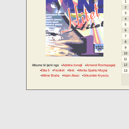
1
2
3
4
5
6
7
8
9
10
11
12
Albume të tjerë nga
•
Adelina Ismajli
•
Armend Rexhepagiqi
•
Elita 5
•
Fisnikët
•
Ilirët
•
Merita Spahiu Muçiqi
13
•
Mihrie Braha
•
Naim Abazi
•
Shkumbin Kryeziu