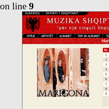
on line
9
Mari
Nr.
1
2
3
4
5
6
7
8
9