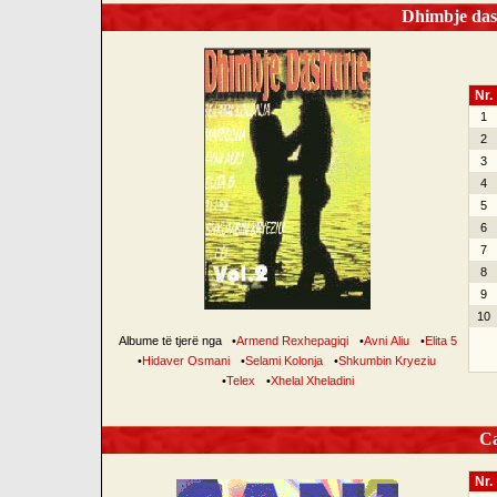
Dhimbje dash
Nr.
1
2
3
4
5
6
7
8
9
10
Albume të tjerë nga
•
Armend Rexhepagiqi
•
Avni Aliu
•
Elita 5
•
Hidaver Osmani
•
Selami Kolonja
•
Shkumbin Kryeziu
•
Telex
•
Xhelal Xheladini
Can
Nr.