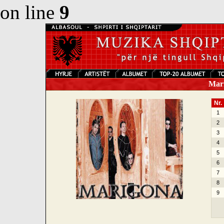
on line
9
Mari
Nr.
1
2
3
4
5
6
7
8
9