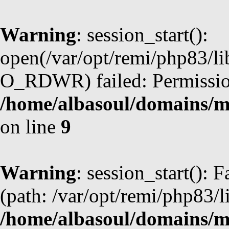
Warning
: session_start():
open(/var/opt/remi/php83/l
O_RDWR) failed: Permission
/home/albasoul/domains/m
on line
9
Warning
: session_start(): F
(path: /var/opt/remi/php83/l
/home/albasoul/domains/m