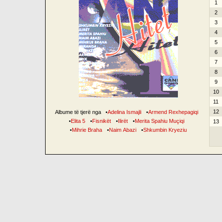
1
2
3
4
5
6
7
8
9
10
11
12
Albume të tjerë nga
•
Adelina Ismajli
•
Armend Rexhepagiqi
•
Elita 5
•
Fisnikët
•
Ilirët
•
Merita Spahiu Muçiqi
13
•
Mihrie Braha
•
Naim Abazi
•
Shkumbin Kryeziu