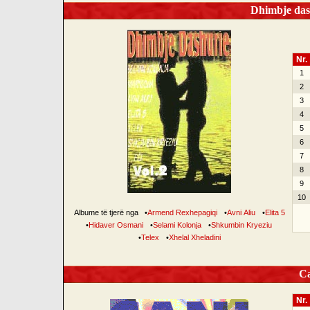
Dhimbje dash
Nr.
1
2
3
4
5
6
7
8
9
10
Albume të tjerë nga
•
Armend Rexhepagiqi
•
Avni Aliu
•
Elita 5
•
Hidaver Osmani
•
Selami Kolonja
•
Shkumbin Kryeziu
•
Telex
•
Xhelal Xheladini
Can
Nr.