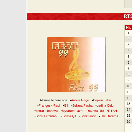
RTSH
Nr.
1
2
3
4
5
6
7
8
9
10
11
12
Albume të tjerë nga
•
Aurela Gaçe
•
Bojken Lako
13
•
Françesk Radi
•
Gili
•
Juliana Pasha
•
Ledina Çelo
14
•
Motrat Libohova
•
Myfarete Laze
•
Rovena Dilo
•
RTSH
15
•
Sabri Fejzullahu
•
Saimir Çili
•
Spirit Voice
•
The Dreams
16