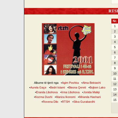
RTSH 
Nr.
1
2
3
4
5
6
7
8
9
10
11
Albume të tjerë nga
•
Agim Poshka
•
Alma Bektashi
12
•
Aurela Gaçe
•
Bedri Islami
•
Bleona Qereti
•
Bojken Lako
13
•
Eranda Libohova
•
Irma Libohova
•
Jonida Maliqi
14
•
Kozma Dushi
•
Mariza Ikonomi
•
Miranda Hashani
15
•
Rovena Dilo
•
RTSH
•
Silva Gurabardhi