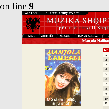
on line
9
Manjola Nallbani
Nr.
1
2
3
4
5
6
7
8
9
10
11