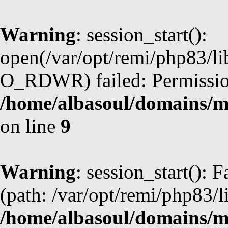
Warning
: session_start():
open(/var/opt/remi/php83/l
O_RDWR) failed: Permission
/home/albasoul/domains/m
on line
9
Warning
: session_start(): F
(path: /var/opt/remi/php83/l
/home/albasoul/domains/m