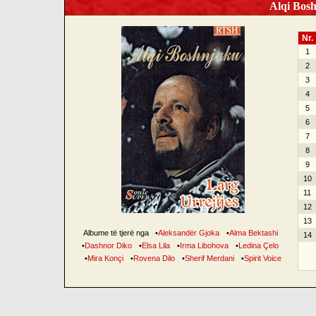
Alqi Bosh
Nr.
1
2
3
4
5
6
7
8
9
10
11
12
13
Albume të tjerë nga
•
Aleksandër Gjoka
•
Alma Bektashi
14
•
Dashnor Diko
•
Elsa Lila
•
Irma Libohova
•
Ledina Çelo
•
Mira Konçi
•
Rovena Dilo
•
Sherif Merdani
•
Spirit Voice