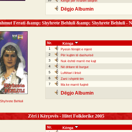
10
Këngë për Rrahim Beqirin
Dëgjo Albumin
ut Ferati &amp; Shyhrete Behluli &amp; Shyhrete Behluli - Nj
Nr.
Kënga
1
Pyesin fëmijët e mjerë
2
Për kujtim të dashurisë
3
Nuk është marrë me kajt
4
Në dritare të burgut
5
Luftëtari i lirisë
6
Zani i shpirtit tim
7
Ma ke marrë fuqinë
Dëgjo Albumin
Shyhrete Behluli
Zëri i Kërçovës - Hitet Folklorike 2005
Nr.
Kënga