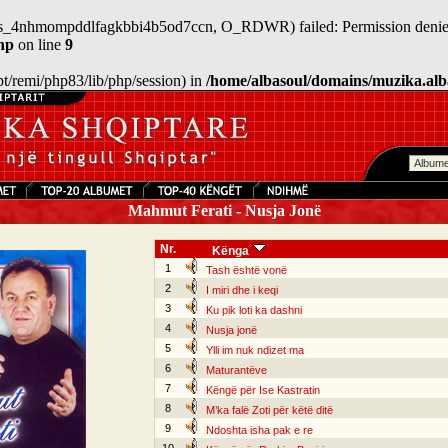
n/sess_4nhmompddlfagkbbi4b5od7ccn, O_RDWR) failed: Permission denie
hp
on line
9
/opt/remi/php83/lib/php/session) in
/home/albasoul/domains/muzika.alb
Mahmut Ferati - Nusja Jonë
Nr.
Kënga
1
Tash është vonë
2
I miri dhe i keqi
3
Ku pik loti ka dashni
4
Nusja jonë
5
Ylli im nuk ndizet ma
6
Maturantëve
7
Këngë për Ise Kastratin
8
M’ka falë Zoti për këtë ditë
9
Ndoshta isha pak e re