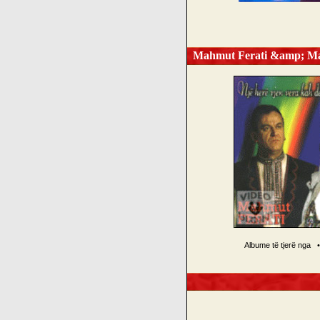
Mahmut Ferati &amp; Mahm
Albume të tjerë nga
•