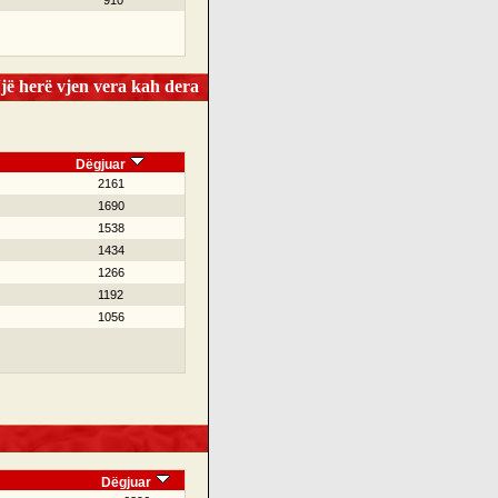
910
ë herë vjen vera kah dera
Dëgjuar
2161
1690
1538
1434
1266
1192
1056
Dëgjuar