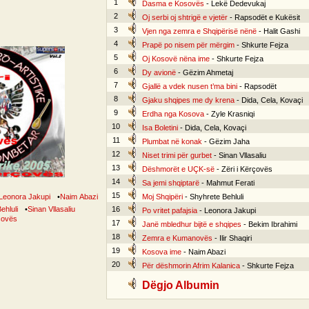
1
Dasma e Kosovës
- Lekë Dedevukaj
2
Oj serbi oj shtrigë e vjetër
- Rapsodët e Kukësit
3
Vjen nga zemra e Shqipërisë nënë
- Halit Gashi
4
Prapë po nisem për mërgim
- Shkurte Fejza
5
Oj Kosovë nëna ime
- Shkurte Fejza
6
Dy avionë
- Gëzim Ahmetaj
7
Gjallë a vdek nusen t’ma bini
- Rapsodët
8
Gjaku shqipes me dy krena
- Dida, Cela, Kovaçi
9
Erdha nga Kosova
- Zyle Krasniqi
10
Isa Boletini
- Dida, Cela, Kovaçi
11
Plumbat në konak
- Gëzim Jaha
12
Niset trimi për gurbet
- Sinan Vllasaliu
13
Dëshmorët e UÇK-së
- Zëri i Kërçovës
14
Sa jemi shqiptarë
- Mahmut Ferati
15
Leonora Jakupi
•
Naim Abazi
Moj Shqipëri
- Shyhrete Behluli
ehluli
•
Sinan Vllasaliu
16
Po vritet pafajsia
- Leonora Jakupi
rçovës
17
Janë mbledhur bijtë e shqipes
- Bekim Ibrahimi
18
Zemra e Kumanovës
- Ilir Shaqiri
19
Kosova ime
- Naim Abazi
20
Për dëshmorin Afrim Kalanica
- Shkurte Fejza
Dëgjo Albumin