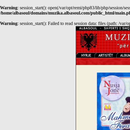
Warning
: session_start(): open(/var/opt/remi/php83/lib/php/sessio
/home/albasoul/domains/muzika.albasoul.com/public_html/main.p
Warning
: session_start(): Failed to read session data: files (path: /var