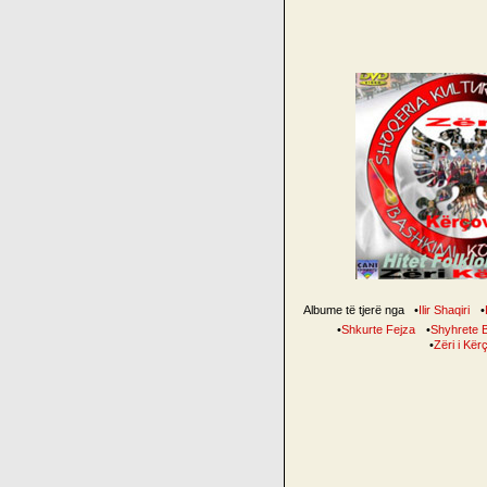
Albume të tjerë nga
•
Ilir Shaqiri
•
•
Shkurte Fejza
•
Shyhrete B
•
Zëri i Kë