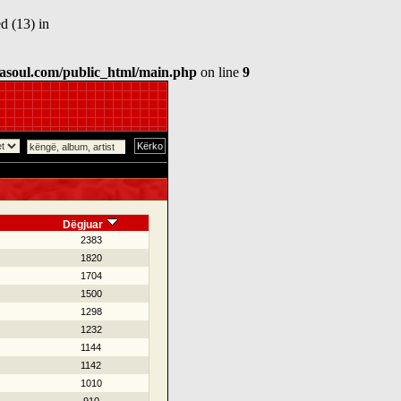
d (13) in
asoul.com/public_html/main.php
on line
9
Dëgjuar
2383
1820
1704
1500
1298
1232
1144
1142
1010