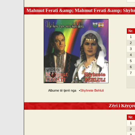
Mahmut Ferati &amp; Mahmut Ferati &amp; Shyhrete
Nr.
1
2
3
4
5
6
7
Albume të tjerë nga
•
Shyhrete Behluli
Zëri i Kërçov
Nr.
1
2