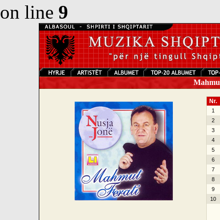
on line
9
Mahmut 
Nr.
1
2
3
4
5
6
7
8
9
10