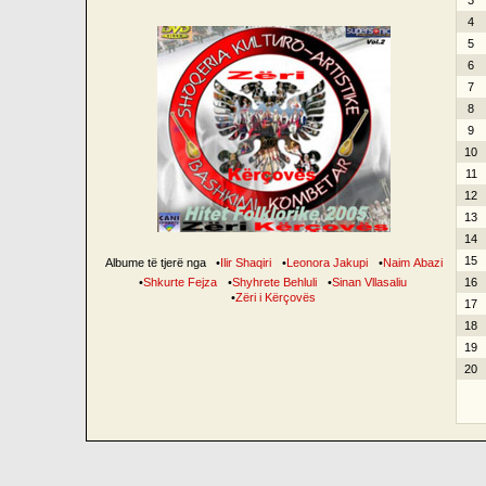
3
4
5
6
7
8
9
10
11
12
13
14
15
Albume të tjerë nga
•
Ilir Shaqiri
•
Leonora Jakupi
•
Naim Abazi
•
Shkurte Fejza
•
Shyhrete Behluli
•
Sinan Vllasaliu
16
•
Zëri i Kërçovës
17
18
19
20