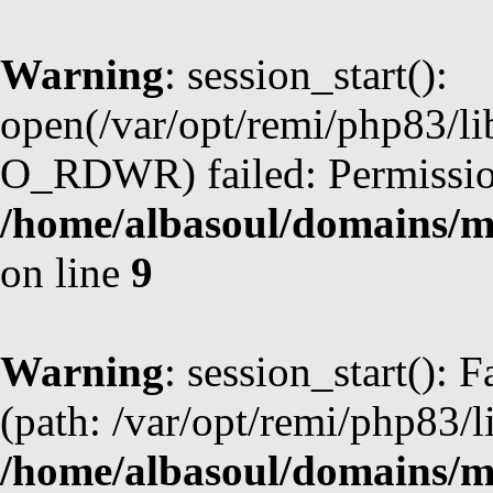
Warning
: session_start():
open(/var/opt/remi/php83/l
O_RDWR) failed: Permission
/home/albasoul/domains/m
on line
9
Warning
: session_start(): F
(path: /var/opt/remi/php83/l
/home/albasoul/domains/m