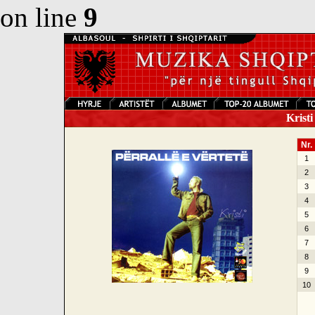
on line
9
Kristi 
Nr.
1
2
3
4
5
6
7
8
9
10