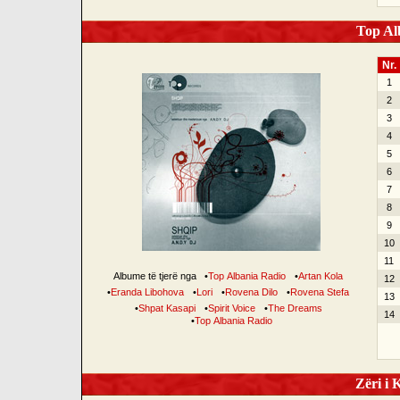
Top Alb
Nr.
1
2
3
4
5
6
7
8
9
10
11
Albume të tjerë nga
•
Top Albania Radio
•
Artan Kola
12
•
Eranda Libohova
•
Lori
•
Rovena Dilo
•
Rovena Stefa
13
•
Shpat Kasapi
•
Spirit Voice
•
The Dreams
14
•
Top Albania Radio
Zëri i K