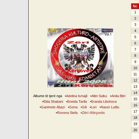
Nr.
1
2
3
4
5
6
7
8
9
10
11
12
13
14
Albume të tjerë nga
•
Adelina Ismajli
•
Altin Sulku
•
Anita Bitri
15
•
Elda Shabani
•
Eneida Tarifa
•
Eranda Libohova
16
•
Ganimete Abazi
•
Gena
•
Gili
•
Lori
•
Naser Lutfiu
17
•
Rovena Stefa
•
Zëri i Kërçovës
18
19
20