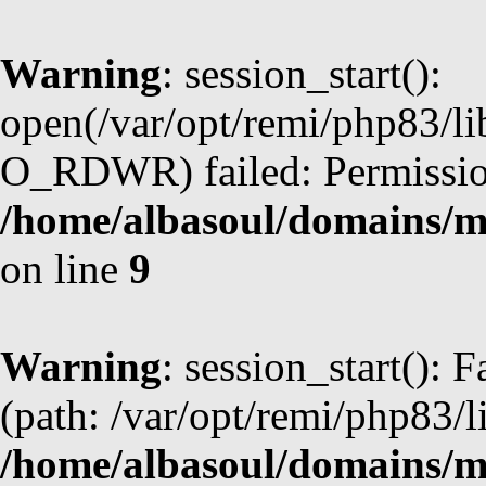
Warning
: session_start():
open(/var/opt/remi/php83/
O_RDWR) failed: Permission
/home/albasoul/domains/m
on line
9
Warning
: session_start(): F
(path: /var/opt/remi/php83/l
/home/albasoul/domains/m