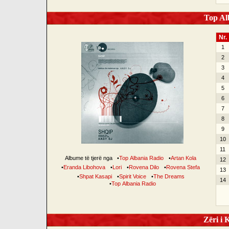
Top Alb
Nr.
1
2
3
4
5
6
7
8
9
10
11
Albume të tjerë nga
•
Top Albania Radio
•
Artan Kola
12
•
Eranda Libohova
•
Lori
•
Rovena Dilo
•
Rovena Stefa
13
•
Shpat Kasapi
•
Spirit Voice
•
The Dreams
14
•
Top Albania Radio
Zëri i K