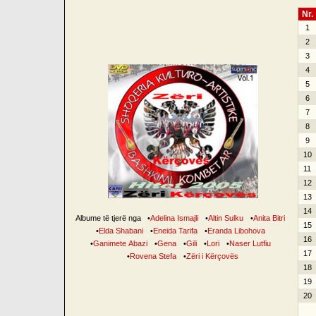
Nr.
1
2
3
4
5
6
7
8
9
10
11
12
13
14
Albume të tjerë nga
•
Adelina Ismajli
•
Altin Sulku
•
Anita Bitri
15
•
Elda Shabani
•
Eneida Tarifa
•
Eranda Libohova
16
•
Ganimete Abazi
•
Gena
•
Gili
•
Lori
•
Naser Lutfiu
17
•
Rovena Stefa
•
Zëri i Kërçovës
18
19
20