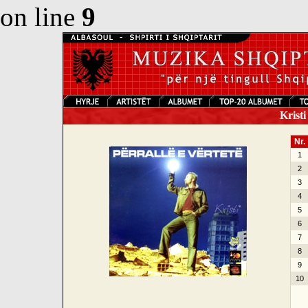
on line
9
Kristi 
Nr.
1
2
3
4
5
6
7
8
9
10