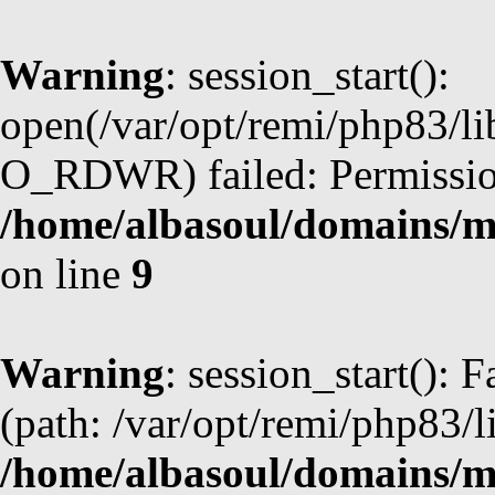
Warning
: session_start():
open(/var/opt/remi/php83/
O_RDWR) failed: Permission
/home/albasoul/domains/m
on line
9
Warning
: session_start(): F
(path: /var/opt/remi/php83/l
/home/albasoul/domains/m