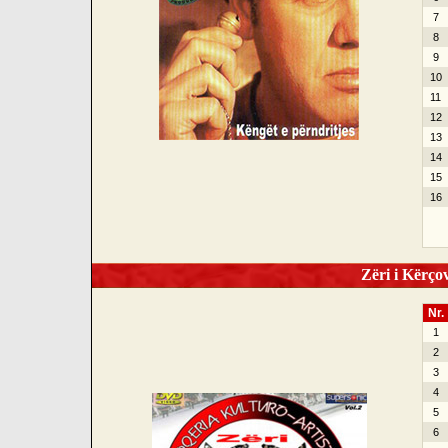
7
8
9
10
11
12
13
14
15
16
Zëri i Kërçov
Nr.
1
2
3
4
5
6