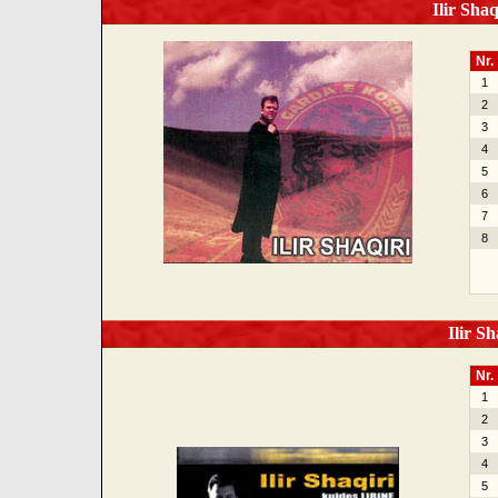
Ilir Shaq
Nr.
1
2
3
4
5
6
7
8
Ilir Sh
Nr.
1
2
3
4
5