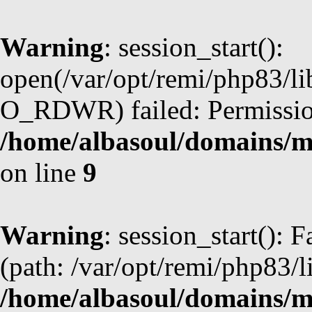
Warning
: session_start():
open(/var/opt/remi/php83/l
O_RDWR) failed: Permission
/home/albasoul/domains/m
on line
9
Warning
: session_start(): F
(path: /var/opt/remi/php83/l
/home/albasoul/domains/m