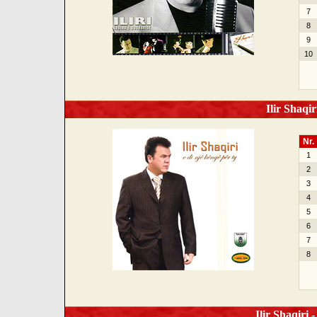
7
8
9
10
Ilir Shaqir
Nr.
1
2
3
4
5
6
7
8
Ilir Shaqiri