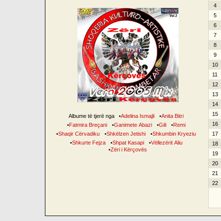
4
5
6
7
8
9
10
11
12
13
14
15
Albume të tjerë nga
•
Adelina Ismajli
•
Anita Bitri
16
•
Fatmira Breçani
•
Ganimete Abazi
•
Gili
•
Remi
•
Shaqir Cërvadiku
•
Shkëlzen Jetishi
•
Shkumbin Kryeziu
17
•
Shkurte Fejza
•
Shpat Kasapi
•
Vëllezërit Aliu
18
•
Zëri i Kërçovës
19
20
21
22