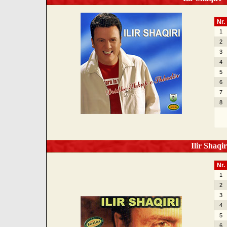
Nr.
1
2
3
4
5
6
7
8
Ilir Shaqir
Nr.
1
2
3
4
5
6