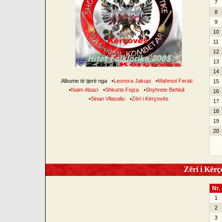
7
8
9
10
11
12
13
14
Albume të tjerë nga
•
Leonora Jakupi
•
Mahmut Ferati
15
•
Naim Abazi
•
Shkurte Fejza
•
Shyhrete Behluli
16
•
Sinan Vllasaliu
•
Zëri i Kërçovës
17
18
19
20
Zëri i Kërço
Nr.
1
2
3