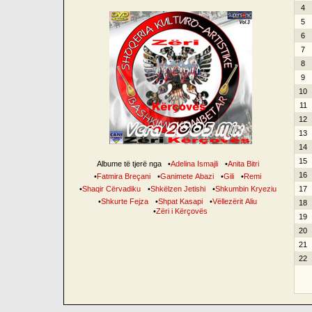
4
5
6
7
8
9
10
11
12
13
14
15
Albume të tjerë nga
•
Adelina Ismajli
•
Anita Bitri
16
•
Fatmira Breçani
•
Ganimete Abazi
•
Gili
•
Remi
•
Shaqir Cërvadiku
•
Shkëlzen Jetishi
•
Shkumbin Kryeziu
17
•
Shkurte Fejza
•
Shpat Kasapi
•
Vëllezërit Aliu
18
•
Zëri i Kërçovës
19
20
21
22