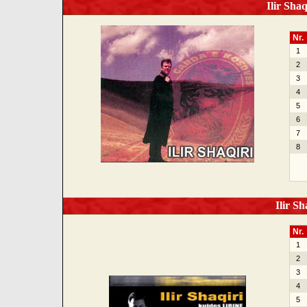
Ilir Shaq
Nr.
1
2
3
4
5
6
7
8
Ilir Sh
Nr.
1
2
3
4
5