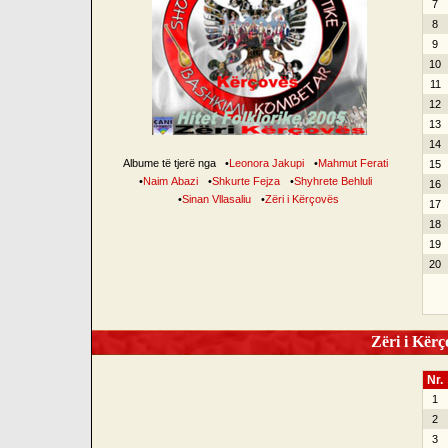
7
8
9
10
11
12
13
14
Albume të tjerë nga
•
Leonora Jakupi
•
Mahmut Ferati
15
•
Naim Abazi
•
Shkurte Fejza
•
Shyhrete Behluli
16
•
Sinan Vllasaliu
•
Zëri i Kërçovës
17
18
19
20
Zëri i Kërço
Nr.
1
2
3