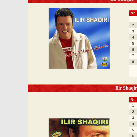
Nr.
1
2
3
4
5
6
7
8
Ilir Shaqir
Nr.
1
2
3
4
5
6