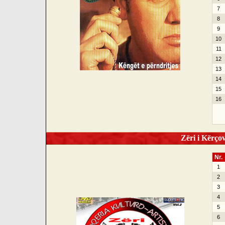
7
8
9
10
11
12
13
14
15
16
Zëri i Kërçov
Nr.
1
2
3
4
5
6