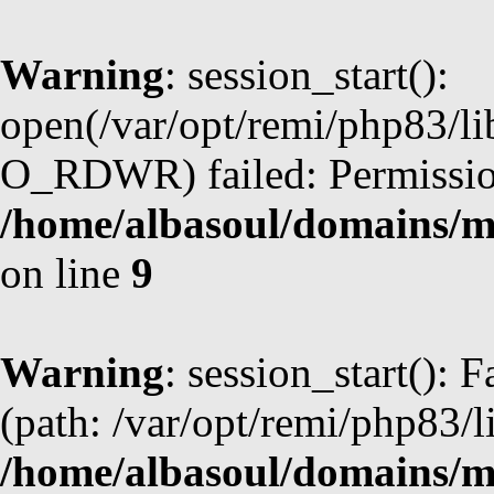
Warning
: session_start():
open(/var/opt/remi/php83/li
O_RDWR) failed: Permission
/home/albasoul/domains/m
on line
9
Warning
: session_start(): F
(path: /var/opt/remi/php83/l
/home/albasoul/domains/m