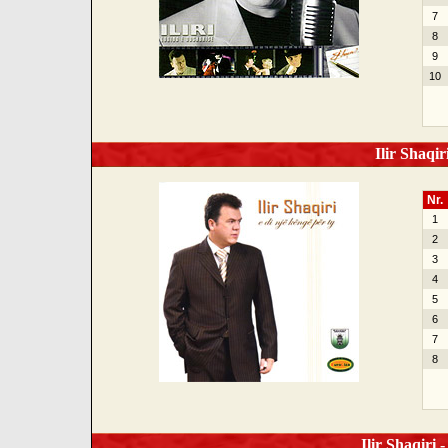
7
8
9
10
Ilir Shaqir
Nr.
1
2
3
4
5
6
7
8
Ilir Shaqiri