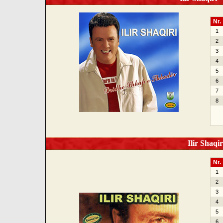
Nr.
1
2
3
4
5
6
7
8
Ilir Shaqir
Nr.
1
2
3
4
5
6