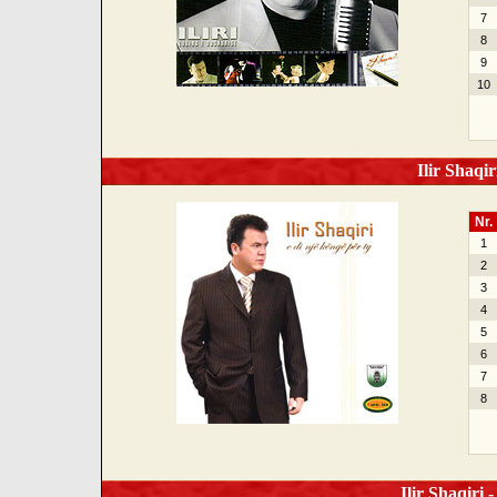
7
8
9
10
Ilir Shaqir
Nr.
1
2
3
4
5
6
7
8
Ilir Shaqiri