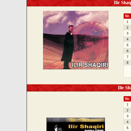
Ilir Shaq
Nr.
1
2
3
4
5
6
7
8
Ilir Sh
Nr.
1
2
3
4
5