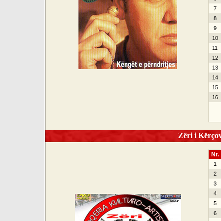
7
8
9
10
11
12
13
14
15
16
Zëri i Kërçov
Nr.
1
2
3
4
5
6