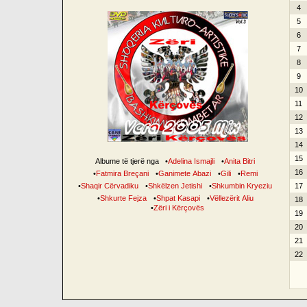
4
5
6
7
8
9
10
11
12
13
14
15
Albume të tjerë nga
•
Adelina Ismajli
•
Anita Bitri
16
•
Fatmira Breçani
•
Ganimete Abazi
•
Gili
•
Remi
•
Shaqir Cërvadiku
•
Shkëlzen Jetishi
•
Shkumbin Kryeziu
17
•
Shkurte Fejza
•
Shpat Kasapi
•
Vëllezërit Aliu
18
•
Zëri i Kërçovës
19
20
21
22