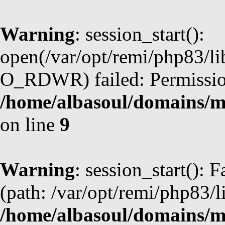
Warning
: session_start():
open(/var/opt/remi/php83/l
O_RDWR) failed: Permission
/home/albasoul/domains/m
on line
9
Warning
: session_start(): F
(path: /var/opt/remi/php83/l
/home/albasoul/domains/m