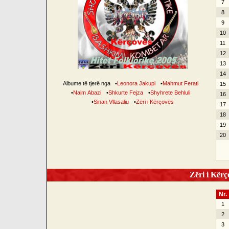
7
8
9
10
11
12
13
14
Albume të tjerë nga
•
Leonora Jakupi
•
Mahmut Ferati
15
•
Naim Abazi
•
Shkurte Fejza
•
Shyhrete Behluli
16
•
Sinan Vllasaliu
•
Zëri i Kërçovës
17
18
19
20
Zëri i Kërço
Nr.
1
2
3