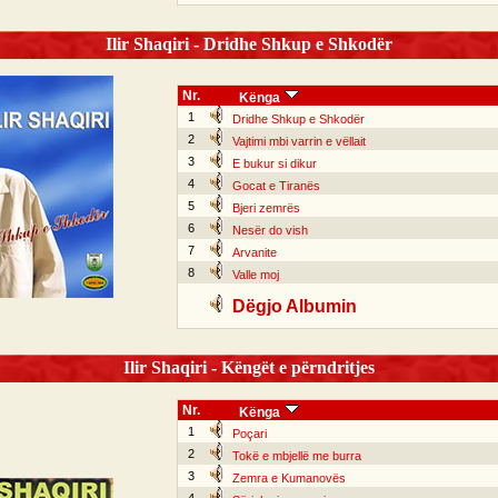
Ilir Shaqiri - Dridhe Shkup e Shkodër
Nr.
Kënga
1
Dridhe Shkup e Shkodër
2
Vajtimi mbi varrin e vëllait
3
E bukur si dikur
4
Gocat e Tiranës
5
Bjeri zemrës
6
Nesër do vish
7
Arvanite
8
Valle moj
Dëgjo Albumin
Ilir Shaqiri - Këngët e përndritjes
Nr.
Kënga
1
Poçari
2
Tokë e mbjellë me burra
3
Zemra e Kumanovës