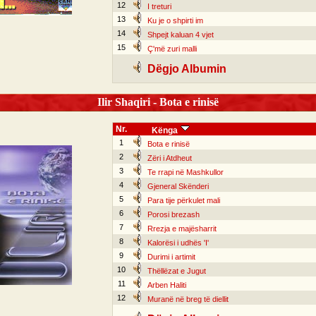
12
I treturi
13
Ku je o shpirti im
14
Shpejt kaluan 4 vjet
15
Ç'më zuri malli
Dëgjo Albumin
Ilir Shaqiri - Bota e rinisë
Nr.
Kënga
1
Bota e rinisë
2
Zëri i Atdheut
3
Te rrapi në Mashkullor
4
Gjeneral Skënderi
5
Para tije përkulet mali
6
Porosi brezash
7
Rrezja e majësharrit
8
Kalorësi i udhës 'I'
9
Durimi i artimit
10
Thëllëzat e Jugut
11
Arben Haliti
12
Muranë në breg të diellit