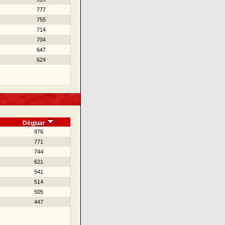
777
755
714
704
647
624
Dëgjuar
976
771
744
621
541
514
505
447