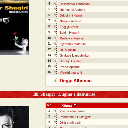
4
Ballëndritur i burrërisë
5
Në mes të Atdheut
6
Drit qiriri i Naimit
7
Nusja e maleve
8
Ëngjujt Arbror
9
Bekim Hyseni
10
Rrufetë e Ferizajit
11
Gjerdani i trimërisë
12
Dr. Shpëtimi
13
Gryka e Llapushnikut
14
Bardhyl Osmani
15
Pranë lapidarit
16
Vllezërit muranë
Dëgjo Albumin
Ilir Shaqiri - Lugina e dashurisë
Nr.
Kënga
1
Zinxhir i dashurisë
2
Princesha e Dukagjinit
3
Ditët e mërzisë
4