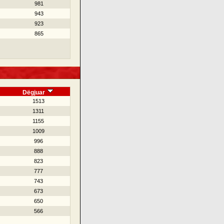
981
943
923
865
Dëgjuar
1513
1311
1155
1009
996
888
823
777
743
673
650
566