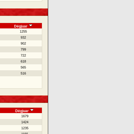
Dëgjuar
1255
932
902
799
722
618
565
516
Dëgjuar
1679
1424
1235