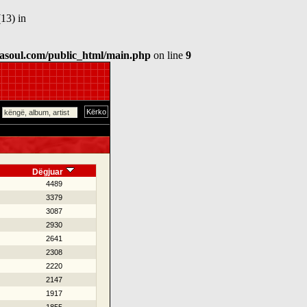
13) in
asoul.com/public_html/main.php
on line
9
Dëgjuar
4489
3379
3087
2930
2641
2308
2220
2147
1917