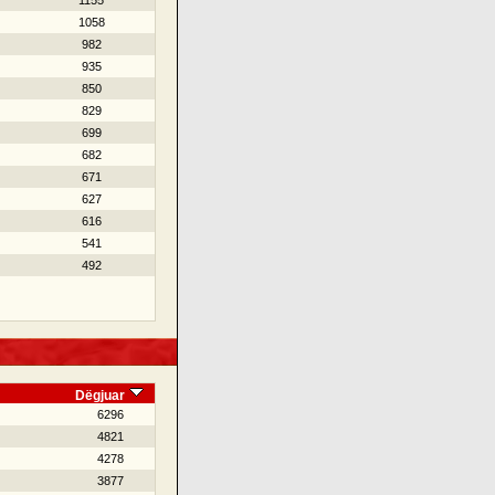
1155
1058
982
935
850
829
699
682
671
627
616
541
492
Dëgjuar
6296
4821
4278
3877