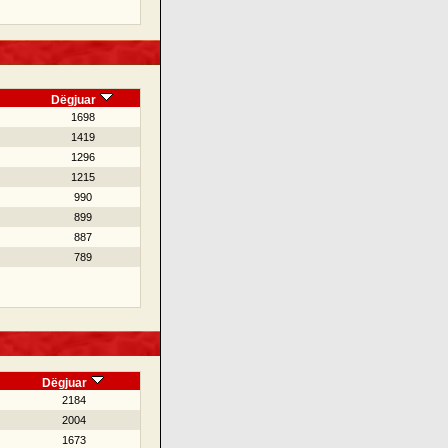
Dëgjuar
1698
1419
1296
1215
990
899
887
789
Dëgjuar
2184
2004
1673