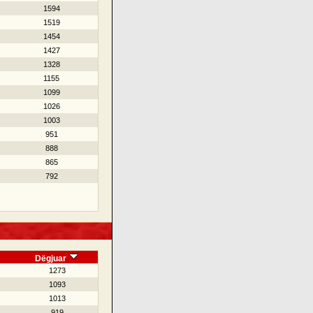
1594
1519
1454
1427
1328
1155
1099
1026
1003
951
888
865
792
Dëgjuar
1273
1093
1013
919