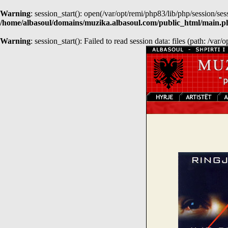
Warning
: session_start(): open(/var/opt/remi/php83/lib/php/session
/home/albasoul/domains/muzika.albasoul.com/public_html/main.p
Warning
: session_start(): Failed to read session data: files (path: /var