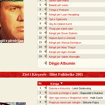
4
Sërish vjen marsi
5
Baladë për veten
6
Tringa e Prekazit
7
Këngë për Luan Harajdinaj
8
Yjet e Gjakovës
9
Veç Ai s’plaket kurrë
10
Thuaj yjet s’janë zjarr
11
Këngë për Enver Dobrën
12
Hapuni dyert e xhenetit
13
Këngë për Xhevat Demakun
14
Këngë për Abaz Thaçin
15
Këngë për Agim Zenelin
16
Këngë për Valdet Xhemajlin
Dëgjo Albumin
Zëri i Kërçovës - Hitet Folklorike 2005
Nr.
Kënga
1
Dasma e Kosovës
- Lekë Dedevukaj
2
Oj serbi oj shtrigë e vjetër
- Rapsodët e Kukësit
3
Vjen nga zemra e Shqipërisë nënë
- Halit Gashi
4
Prapë po nisem për mërgim
- Shkurte Fejza