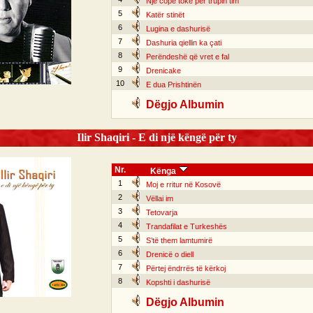
Një copë tokë për trupin tim
5
Katër stinët
6
Lugina e dashurisë
7
Dashuria qiellin ka çati
8
Perëndeshë që vret e fal
9
Drenicake
10
E dua Prishtinën
Dëgjo Albumin
Ilir Shaqiri - E di një këngë për ty
Nr.
Kënga
1
Moj e rritur në Kosovë
2
Vëllai im
3
Tetovarja
4
Trandafilat e Turkeshës
5
S’të them lamtumirë
6
Drenicë o diell
7
Përtej ëndrrës të kërkoj
8
Kopshti i dashurisë
Dëgjo Albumin