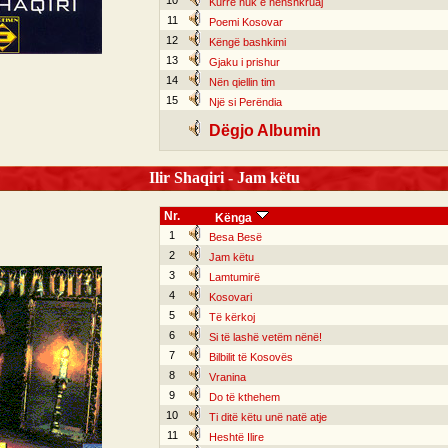
10
Kurrë nuk e nënshkruaj
11
Poemi Kosovar
12
Këngë bashkimi
13
Gjaku i prishur
14
Nën qiellin tim
15
Një si Perëndia
Dëgjo Albumin
Ilir Shaqiri - Jam këtu
Nr.
Kënga
1
Besa Besë
2
Jam këtu
3
Lamtumirë
4
Kosovari
5
Të kërkoj
6
Si të lashë vetëm nënë!
7
Bilbilit të Kosovës
8
Vranina
9
Do të kthehem
10
Ti ditë këtu unë natë atje
11
Heshtë Ilire