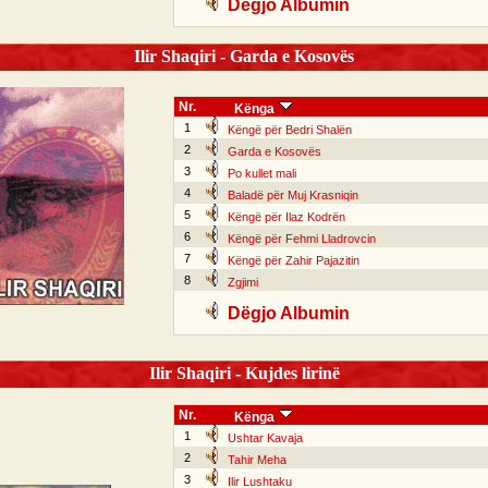
Dëgjo Albumin
Ilir Shaqiri - Garda e Kosovës
Nr.
Kënga
1
Këngë për Bedri Shalën
2
Garda e Kosovës
3
Po kullet mali
4
Baladë për Muj Krasniqin
5
Këngë për Ilaz Kodrën
6
Këngë për Fehmi Lladrovcin
7
Këngë për Zahir Pajazitin
8
Zgjimi
Dëgjo Albumin
Ilir Shaqiri - Kujdes lirinë
Nr.
Kënga
1
Ushtar Kavaja
2
Tahir Meha
3
Ilir Lushtaku