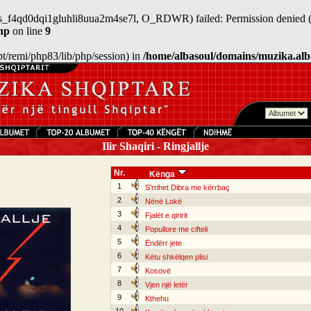
/sess_f4qd0dqi1gluhli8uua2m4se7l, O_RDWR) failed: Permission denied (
hp
on line
9
/opt/remi/php83/lib/php/session) in
/home/albasoul/domains/muzika.alb
Ilir Shaqiri - Ringjallje
Nr.
Kënga
1
S'rrihet Dibra me kërrbaç
2
Nënë Lokë
3
Fjalët e qiririt
4
Popullore me cifteli
5
Ëndërr jete
6
Këtu shkëlqen plisi
7
Kosovë
8
Vjen një letër
9
Kthehu