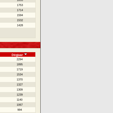
1855
1753
1714
1594
1532
1428
Dëgjuar
2294
1895
1719
1534
1370
1327
1309
1239
1140
1067
994