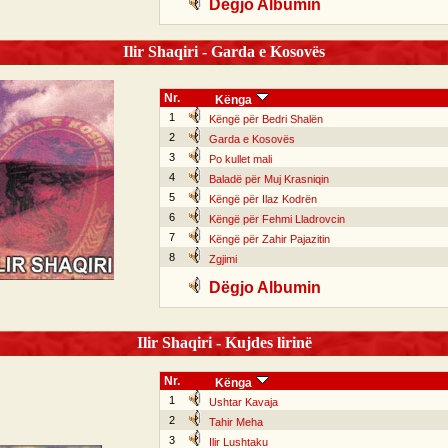
Dëgjo Albumin
Ilir Shaqiri - Garda e Kosovës
Nr.
Kënga
1
Këngë për Bedri Shalën
2
Garda e Kosovës
3
Po kullet mali
4
Baladë për Muj Krasniqin
5
Këngë për Ilaz Kodrën
6
Këngë për Fehmi Lladrovcin
7
Këngë për Zahir Pajazitin
8
Zgjimi
Dëgjo Albumin
Ilir Shaqiri - Kujdes lirinë
Nr.
Kënga
1
Ushtar Kavaja
2
Tahir Meha
3
Ilir Lushtaku