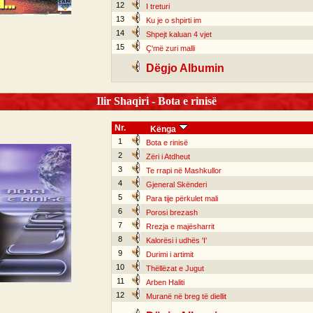
12
I treturi
13
Ku je o shpirti im
14
Shpejt kaluan 4 vjet
15
Ç'më zuri malli
Dëgjo Albumin
Ilir Shaqiri - Bota e rinisë
Nr.
Kënga
1
Bota e rinisë
2
Zëri i Atdheut
3
Te rrapi në Mashkullor
4
Gjeneral Skënderi
5
Para tije përkulet mali
6
Porosi brezash
7
Rrezja e majësharrit
8
Kalorësi i udhës 'I'
9
Durimi i artimit
10
Thëllëzat e Jugut
11
Arben Haliti
12
Muranë në breg të diellit