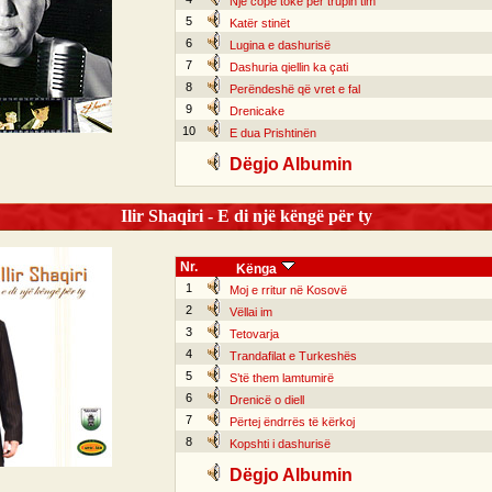
Një copë tokë për trupin tim
5
Katër stinët
6
Lugina e dashurisë
7
Dashuria qiellin ka çati
8
Perëndeshë që vret e fal
9
Drenicake
10
E dua Prishtinën
Dëgjo Albumin
Ilir Shaqiri - E di një këngë për ty
Nr.
Kënga
1
Moj e rritur në Kosovë
2
Vëllai im
3
Tetovarja
4
Trandafilat e Turkeshës
5
S’të them lamtumirë
6
Drenicë o diell
7
Përtej ëndrrës të kërkoj
8
Kopshti i dashurisë
Dëgjo Albumin