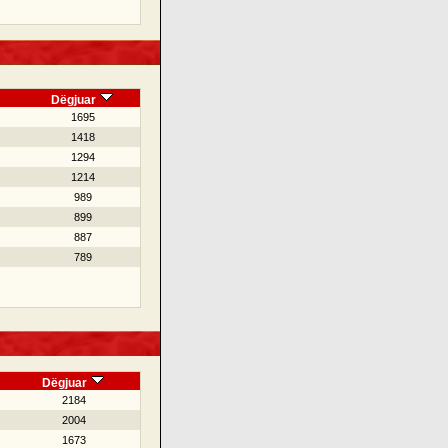
Dëgjuar
1695
1418
1294
1214
989
899
887
789
Dëgjuar
2184
2004
1673