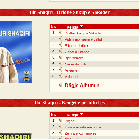
Ilir Shaqiri - Dridhe Shkup e Shkodër
Nr.
Kënga
1
Dridhe Shkup e Shkodër
2
Vajtimi mbi varrin e vëllait
3
E bukur si dikur
4
Gocat e Tiranës
5
Bjeri zemrës
6
Nesër do vish
7
Arvanite
8
Valle moj
Dëgjo Albumin
Ilir Shaqiri - Këngët e përndritjes
Nr.
Kënga
1
Poçari
2
Tokë e mbjellë me burra
3
Zemra e Kumanovës