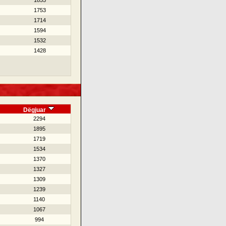
1855
1753
1714
1594
1532
1428
Dëgjuar
2294
1895
1719
1534
1370
1327
1309
1239
1140
1067
994