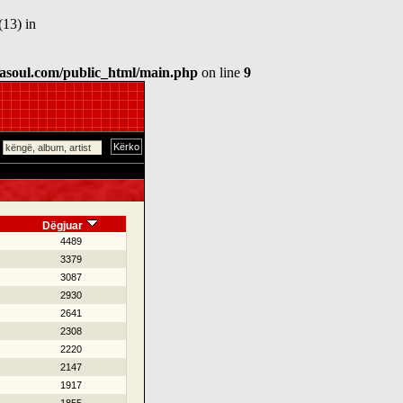
(13) in
asoul.com/public_html/main.php
on line
9
Dëgjuar
4489
3379
3087
2930
2641
2308
2220
2147
1917