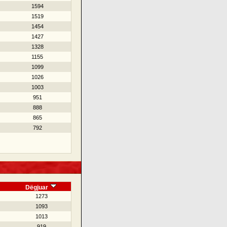
1594
1519
1454
1427
1328
1155
1099
1026
1003
951
888
865
792
Dëgjuar
1273
1093
1013
919