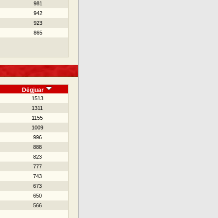
981
942
923
865
Dëgjuar
1513
1311
1155
1009
996
888
823
777
743
673
650
566