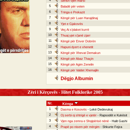
4
Sërish vjen marsi
5
Baladë për veten
6
Tringa e Prekazit
7
Këngë për Luan Harajdinaj
8
Yjet e Gjakovës
9
Veç Ai s’plaket kurrë
10
Thuaj yjet s’janë zjarr
11
Këngë për Enver Dobrën
12
Hapuni dyert e xhenetit
13
Këngë për Xhevat Demakun
14
Këngë për Abaz Thaçin
15
Këngë për Agim Zenelin
16
Këngë për Valdet Xhemajlin
Dëgjo Albumin
Zëri i Kërçovës - Hitet Folklorike 2005
Nr.
Kënga
1
Dasma e Kosovës
- Lekë Dedevukaj
2
Oj serbi oj shtrigë e vjetër
- Rapsodët e Kukësit
3
Vjen nga zemra e Shqipërisë nënë
- Halit Gashi
4
Prapë po nisem për mërgim
- Shkurte Fejza