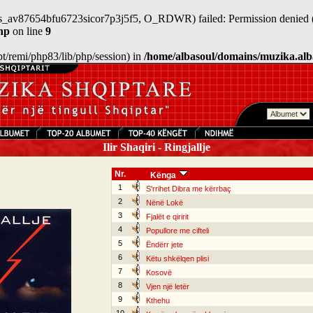
/sess_av87654bfu6723sicor7p3j5f5, O_RDWR) failed: Permission denied 
hp
on line
9
/opt/remi/php83/lib/php/session) in
/home/albasoul/domains/muzika.alb
Ilir Shaqiri - Ringjallje
Nr.
Kënga
1
S'rrihet Dibra me kërrbaç
2
Nënë Lokë
3
Fjalët e qiririt
4
Popullore me cifteli
5
Ëndërr jete
6
Këtu shkëlqen plisi
7
Kosovë
8
Vjen një letër
9
Kthehu