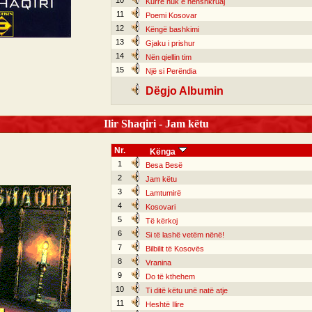
10
Kurrë nuk e nënshkruaj
11
Poemi Kosovar
12
Këngë bashkimi
13
Gjaku i prishur
14
Nën qiellin tim
15
Një si Perëndia
Dëgjo Albumin
Ilir Shaqiri - Jam këtu
Nr.
Kënga
1
Besa Besë
2
Jam këtu
3
Lamtumirë
4
Kosovari
5
Të kërkoj
6
Si të lashë vetëm nënë!
7
Bilbilit të Kosovës
8
Vranina
9
Do të kthehem
10
Ti ditë këtu unë natë atje
11
Heshtë Ilire