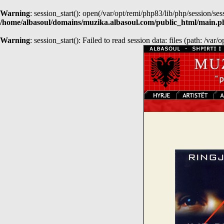
Warning
: session_start(): open(/var/opt/remi/php83/lib/php/session
/home/albasoul/domains/muzika.albasoul.com/public_html/main.p
Warning
: session_start(): Failed to read session data: files (path: /var