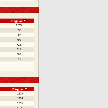
Dëgjuar
1255
932
902
799
722
618
565
516
Dëgjuar
1679
1424
1235