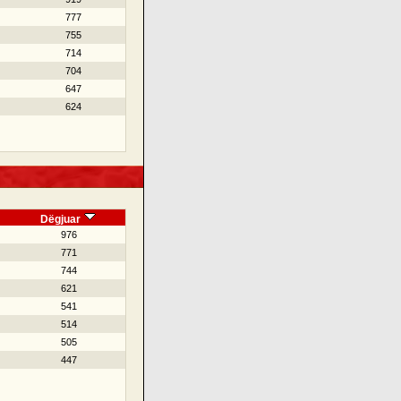
777
755
714
704
647
624
Dëgjuar
976
771
744
621
541
514
505
447