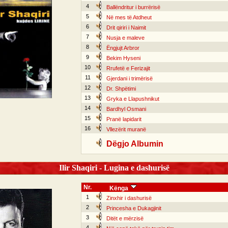
4
Ballëndritur i burrërisë
5
Në mes të Atdheut
6
Drit qiriri i Naimit
7
Nusja e maleve
8
Ëngjujt Arbror
9
Bekim Hyseni
10
Rrufetë e Ferizajit
11
Gjerdani i trimërisë
12
Dr. Shpëtimi
13
Gryka e Llapushnikut
14
Bardhyl Osmani
15
Pranë lapidarit
16
Vllezërit muranë
Dëgjo Albumin
Ilir Shaqiri - Lugina e dashurisë
Nr.
Kënga
1
Zinxhir i dashurisë
2
Princesha e Dukagjinit
3
Ditët e mërzisë
4