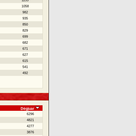
1155
1058
982
935
850
829
699
682
671
627
615
541
492
Dëgjuar
6296
4821
4277
3876