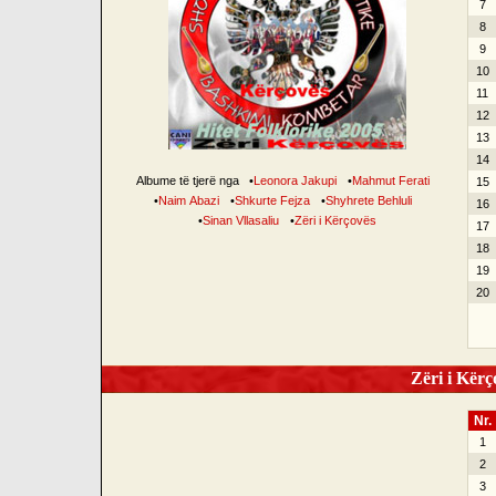
7
8
9
10
11
12
13
14
Albume të tjerë nga
•
Leonora Jakupi
•
Mahmut Ferati
15
•
Naim Abazi
•
Shkurte Fejza
•
Shyhrete Behluli
16
•
Sinan Vllasaliu
•
Zëri i Kërçovës
17
18
19
20
Zëri i Kërço
Nr.
1
2
3