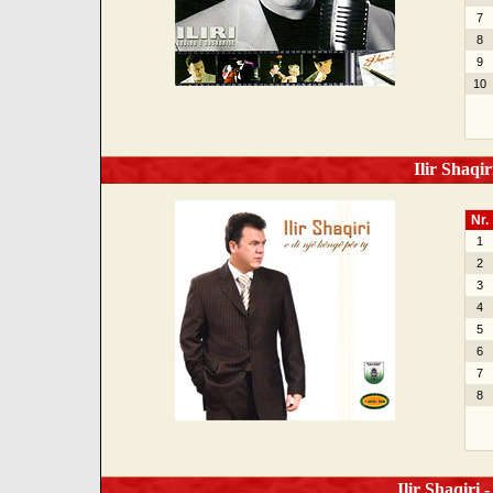
7
8
9
10
Ilir Shaqir
Nr.
1
2
3
4
5
6
7
8
Ilir Shaqiri