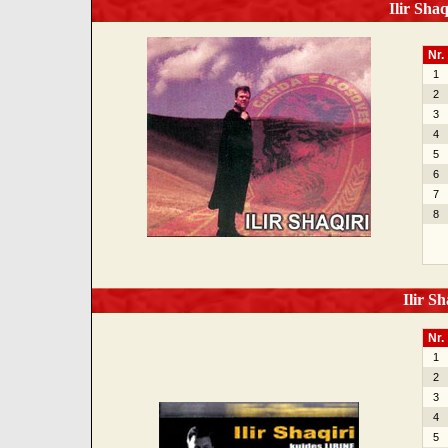
Ilir Shaq
Nr.
1
2
3
4
5
6
7
8
Ilir Sh
Nr.
1
2
3
4
5