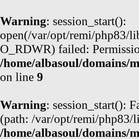
Warning
: session_start():
open(/var/opt/remi/php83/li
O_RDWR) failed: Permission
/home/albasoul/domains/m
on line
9
Warning
: session_start(): F
(path: /var/opt/remi/php83/l
/home/albasoul/domains/m