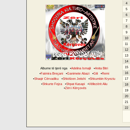
4
5
6
7
8
9
10
11
12
13
14
15
Albume të tjerë nga
•
Adelina Ismajli
•
Anita Bitri
16
•
Fatmira Breçani
•
Ganimete Abazi
•
Gili
•
Remi
•
Shaqir Cërvadiku
•
Shkëlzen Jetishi
•
Shkumbin Kryeziu
17
•
Shkurte Fejza
•
Shpat Kasapi
•
Vëllezërit Aliu
18
•
Zëri i Kërçovës
19
20
21
22