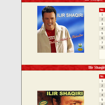
Nr.
1
2
3
4
5
6
7
8
Ilir Shaqir
Nr.
1
2
3
4
5
6