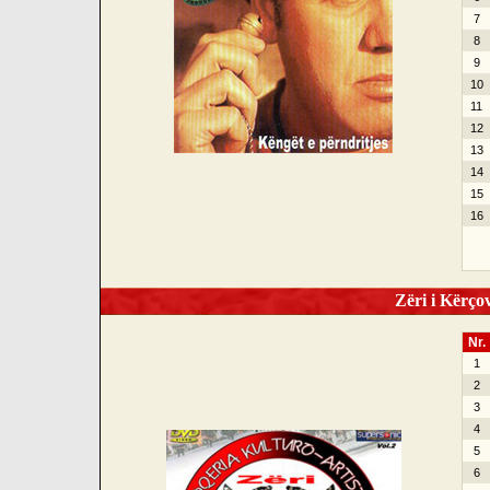
7
8
9
10
11
12
13
14
15
16
Zëri i Kërçov
Nr.
1
2
3
4
5
6