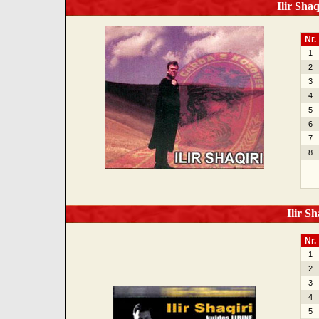
Ilir Shaq
Nr.
1
2
3
4
5
6
7
8
Ilir Sh
Nr.
1
2
3
4
5