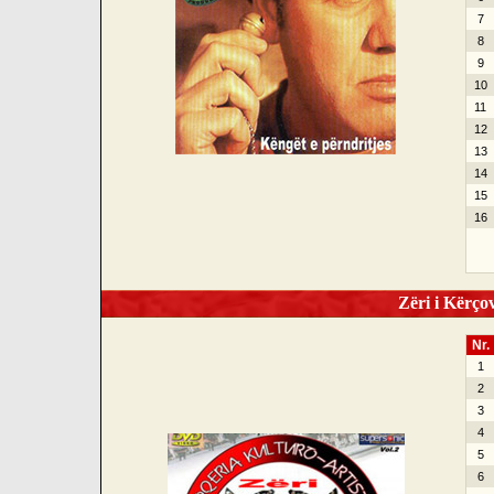
7
8
9
10
11
12
13
14
15
16
Zëri i Kërçov
Nr.
1
2
3
4
5
6