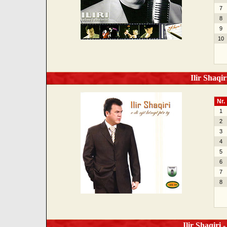
7
8
9
10
Ilir Shaqir
Nr.
1
2
3
4
5
6
7
8
Ilir Shaqiri