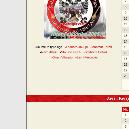
7
8
9
10
11
12
13
14
Albume të tjerë nga
•
Leonora Jakupi
•
Mahmut Ferati
15
•
Naim Abazi
•
Shkurte Fejza
•
Shyhrete Behluli
16
•
Sinan Vllasaliu
•
Zëri i Kërçovës
17
18
19
20
Zëri i Kërço
Nr.
1
2
3