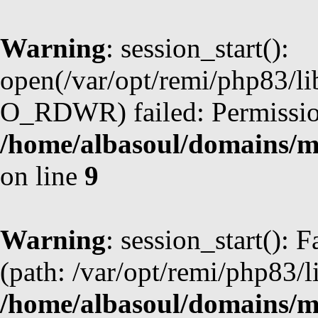
Warning
: session_start():
open(/var/opt/remi/php83/l
O_RDWR) failed: Permission
/home/albasoul/domains/m
on line
9
Warning
: session_start(): F
(path: /var/opt/remi/php83/l
/home/albasoul/domains/m