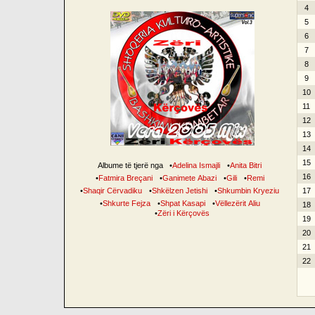
4
5
6
7
8
9
10
11
12
13
14
15
Albume të tjerë nga
•
Adelina Ismajli
•
Anita Bitri
16
•
Fatmira Breçani
•
Ganimete Abazi
•
Gili
•
Remi
•
Shaqir Cërvadiku
•
Shkëlzen Jetishi
•
Shkumbin Kryeziu
17
•
Shkurte Fejza
•
Shpat Kasapi
•
Vëllezërit Aliu
18
•
Zëri i Kërçovës
19
20
21
22