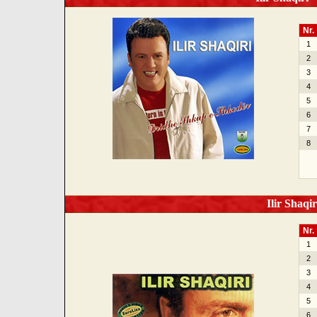
Nr.
1
2
3
4
5
6
7
8
Ilir Shaqir
Nr.
1
2
3
4
5
6