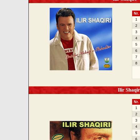
Nr.
1
2
3
4
5
6
7
8
Ilir Shaqir
Nr.
1
2
3
4
5
6