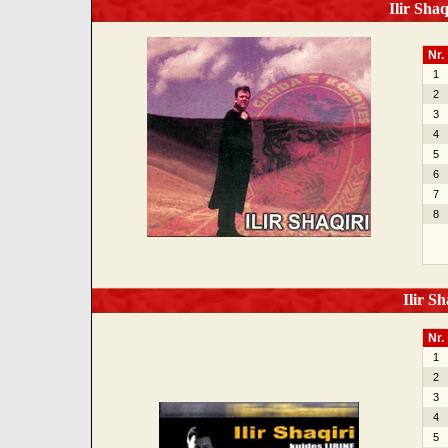
Ilir Shaq
Nr.
1
2
3
4
5
6
7
8
Ilir Sh
Nr.
1
2
3
4
5