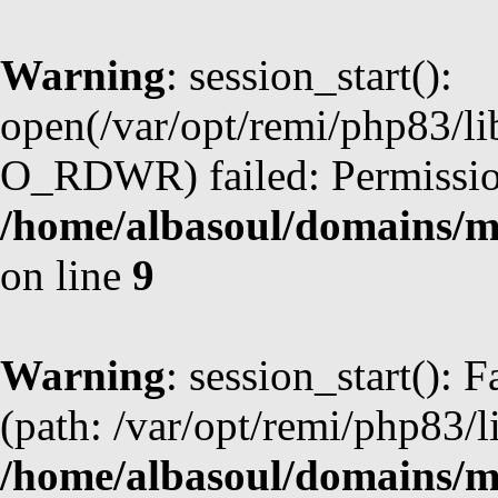
Warning
: session_start():
open(/var/opt/remi/php83/
O_RDWR) failed: Permission
/home/albasoul/domains/m
on line
9
Warning
: session_start(): F
(path: /var/opt/remi/php83/l
/home/albasoul/domains/m