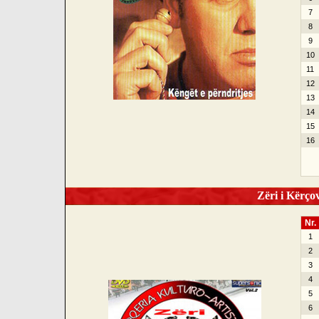
7
8
9
10
11
12
13
14
15
16
Zëri i Kërçov
Nr.
1
2
3
4
5
6