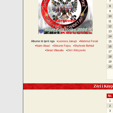
7
8
9
10
11
12
13
14
Albume të tjerë nga
•
Leonora Jakupi
•
Mahmut Ferati
15
•
Naim Abazi
•
Shkurte Fejza
•
Shyhrete Behluli
16
•
Sinan Vllasaliu
•
Zëri i Kërçovës
17
18
19
20
Zëri i Kërço
Nr.
1
2
3