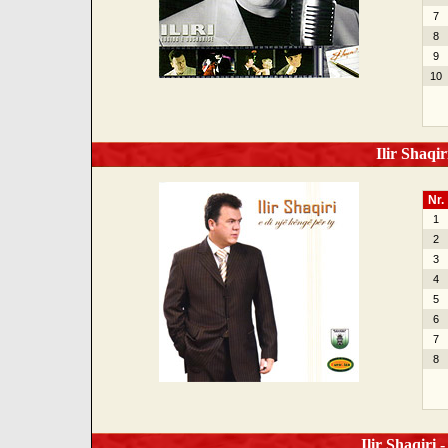
7
8
9
10
Ilir Shaqir
Nr.
1
2
3
4
5
6
7
8
Ilir Shaqiri