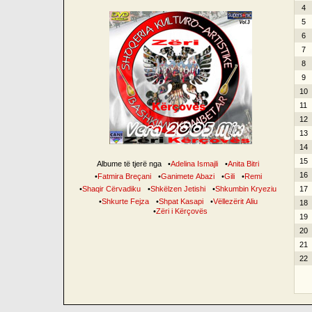
4
5
6
7
8
9
10
11
12
13
14
15
Albume të tjerë nga
•
Adelina Ismajli
•
Anita Bitri
16
•
Fatmira Breçani
•
Ganimete Abazi
•
Gili
•
Remi
•
Shaqir Cërvadiku
•
Shkëlzen Jetishi
•
Shkumbin Kryeziu
17
•
Shkurte Fejza
•
Shpat Kasapi
•
Vëllezërit Aliu
18
•
Zëri i Kërçovës
19
20
21
22