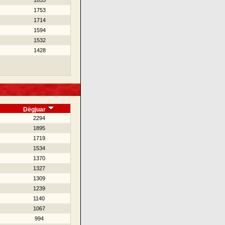
1855
1753
1714
1594
1532
1428
Dëgjuar
2294
1895
1719
1534
1370
1327
1309
1239
1140
1067
994