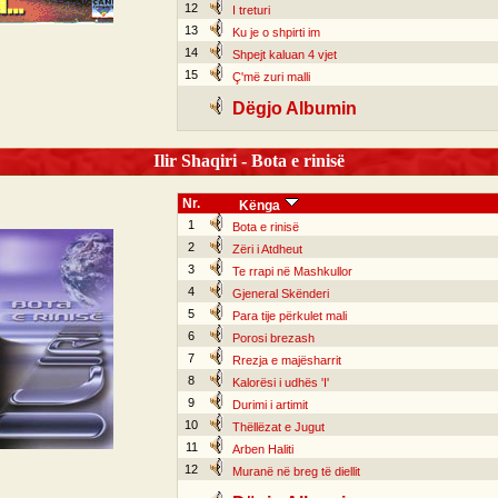
12
I treturi
13
Ku je o shpirti im
14
Shpejt kaluan 4 vjet
15
Ç'më zuri malli
Dëgjo Albumin
Ilir Shaqiri - Bota e rinisë
Nr.
Kënga
1
Bota e rinisë
2
Zëri i Atdheut
3
Te rrapi në Mashkullor
4
Gjeneral Skënderi
5
Para tije përkulet mali
6
Porosi brezash
7
Rrezja e majësharrit
8
Kalorësi i udhës 'I'
9
Durimi i artimit
10
Thëllëzat e Jugut
11
Arben Haliti
12
Muranë në breg të diellit