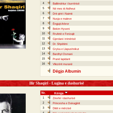
4
Ballëndritur i burrërisë
5
Në mes të Atdheut
6
Drit qiriri i Naimit
7
Nusja e maleve
8
Ëngjujt Arbror
9
Bekim Hyseni
10
Rrufetë e Ferizajit
11
Gjerdani i trimërisë
12
Dr. Shpëtimi
13
Gryka e Llapushnikut
14
Bardhyl Osmani
15
Pranë lapidarit
16
Vllezërit muranë
Dëgjo Albumin
Ilir Shaqiri - Lugina e dashurisë
Nr.
Kënga
1
Zinxhir i dashurisë
2
Princesha e Dukagjinit
3
Ditët e mërzisë
4