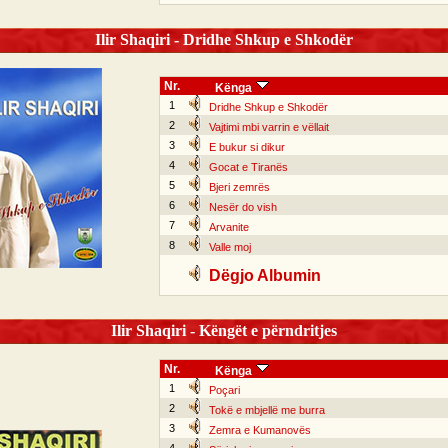
Ilir Shaqiri - Dridhe Shkup e Shkodër
Nr.
Kënga
1
Dridhe Shkup e Shkodër
2
Vajtimi mbi varrin e vëllait
3
E bukur si dikur
4
Gocat e Tiranës
5
Bjeri zemrës
6
Nesër do vish
7
Arvanite
8
Valle moj
Dëgjo Albumin
Ilir Shaqiri - Këngët e përndritjes
Nr.
Kënga
1
Poçari
2
Tokë e mbjellë me burra
3
Zemra e Kumanovës