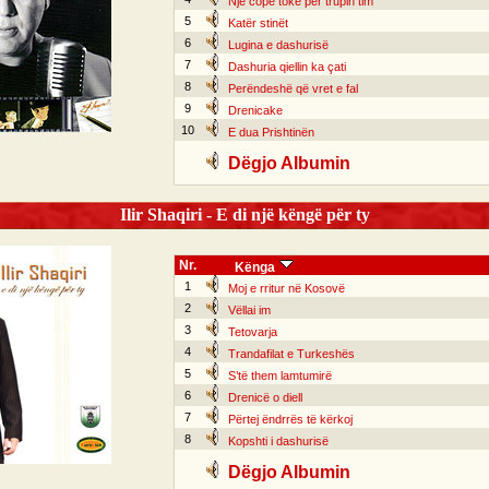
Një copë tokë për trupin tim
5
Katër stinët
6
Lugina e dashurisë
7
Dashuria qiellin ka çati
8
Perëndeshë që vret e fal
9
Drenicake
10
E dua Prishtinën
Dëgjo Albumin
Ilir Shaqiri - E di një këngë për ty
Nr.
Kënga
1
Moj e rritur në Kosovë
2
Vëllai im
3
Tetovarja
4
Trandafilat e Turkeshës
5
S’të them lamtumirë
6
Drenicë o diell
7
Përtej ëndrrës të kërkoj
8
Kopshti i dashurisë
Dëgjo Albumin