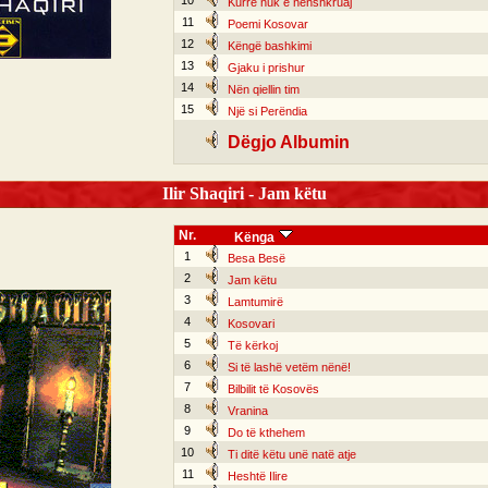
10
Kurrë nuk e nënshkruaj
11
Poemi Kosovar
12
Këngë bashkimi
13
Gjaku i prishur
14
Nën qiellin tim
15
Një si Perëndia
Dëgjo Albumin
Ilir Shaqiri - Jam këtu
Nr.
Kënga
1
Besa Besë
2
Jam këtu
3
Lamtumirë
4
Kosovari
5
Të kërkoj
6
Si të lashë vetëm nënë!
7
Bilbilit të Kosovës
8
Vranina
9
Do të kthehem
10
Ti ditë këtu unë natë atje
11
Heshtë Ilire