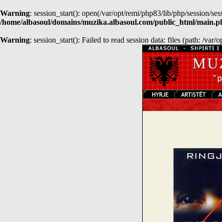
Warning
: session_start(): open(/var/opt/remi/php83/lib/php/session
/home/albasoul/domains/muzika.albasoul.com/public_html/main.p
Warning
: session_start(): Failed to read session data: files (path: /var