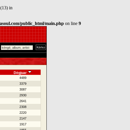
(13) in
asoul.com/public_html/main.php
on line
9
Dëgjuar
4489
3379
3087
2930
2641
2308
2220
2147
1917