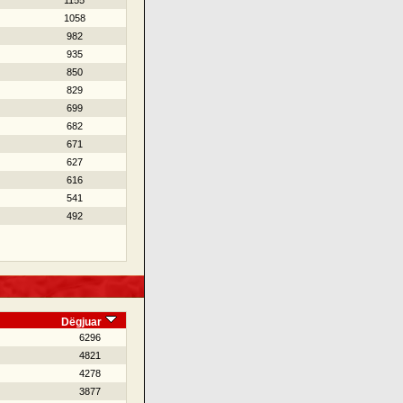
1155
1058
982
935
850
829
699
682
671
627
616
541
492
Dëgjuar
6296
4821
4278
3877