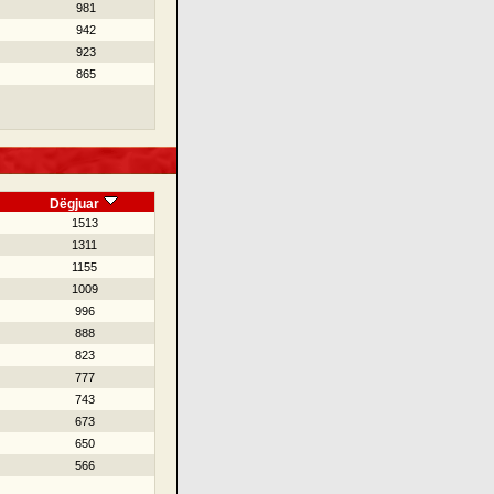
981
942
923
865
Dëgjuar
1513
1311
1155
1009
996
888
823
777
743
673
650
566