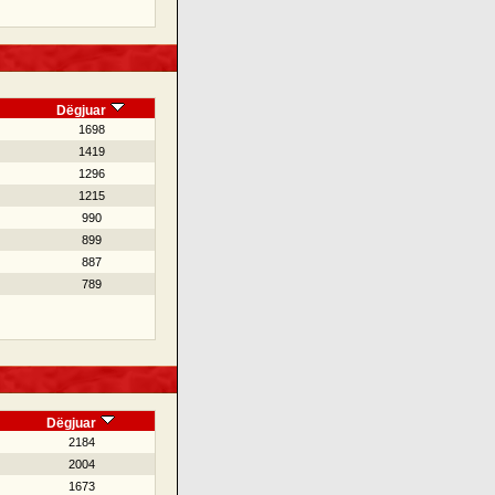
Dëgjuar
1698
1419
1296
1215
990
899
887
789
Dëgjuar
2184
2004
1673