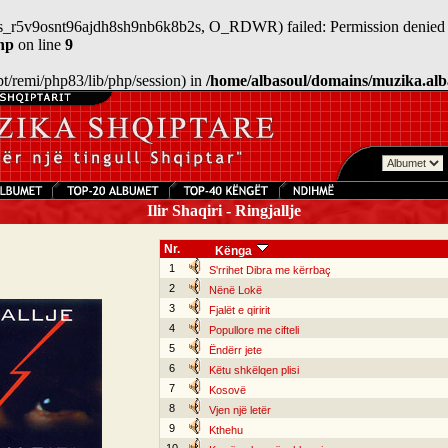
/sess_r5v9osnt96ajdh8sh9nb6k8b2s, O_RDWR) failed: Permission denied 
hp
on line
9
/opt/remi/php83/lib/php/session) in
/home/albasoul/domains/muzika.alb
Ilir Shaqiri - Ringjallje
Nr.
Kënga
1
S'rrihet Dibra me kërrbaç
2
Nënë Lokë
3
Fjalët e qiririt
4
Popullore me cifteli
5
Ëndërr jete
6
Këtu shkëlqen plisi
7
Kosovë
8
Vjen një letër
9
Kthehu