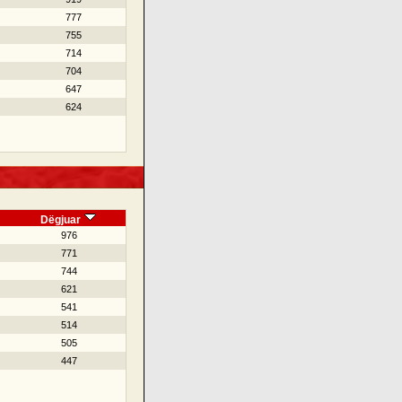
777
755
714
704
647
624
Dëgjuar
976
771
744
621
541
514
505
447