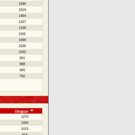
1594
1519
1454
1427
1328
1155
1099
1026
1003
951
888
865
792
Dëgjuar
1273
1093
1013
919