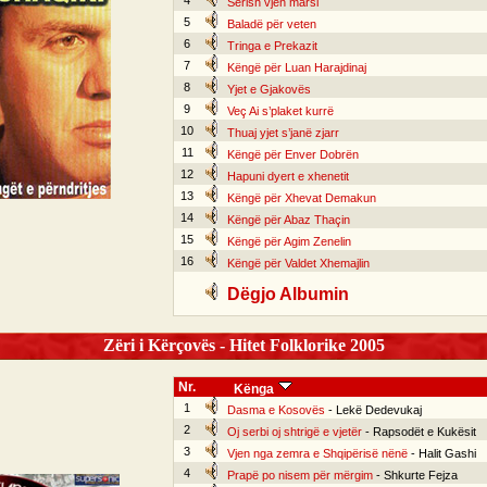
4
Sërish vjen marsi
5
Baladë për veten
6
Tringa e Prekazit
7
Këngë për Luan Harajdinaj
8
Yjet e Gjakovës
9
Veç Ai s’plaket kurrë
10
Thuaj yjet s’janë zjarr
11
Këngë për Enver Dobrën
12
Hapuni dyert e xhenetit
13
Këngë për Xhevat Demakun
14
Këngë për Abaz Thaçin
15
Këngë për Agim Zenelin
16
Këngë për Valdet Xhemajlin
Dëgjo Albumin
Zëri i Kërçovës - Hitet Folklorike 2005
Nr.
Kënga
1
Dasma e Kosovës
- Lekë Dedevukaj
2
Oj serbi oj shtrigë e vjetër
- Rapsodët e Kukësit
3
Vjen nga zemra e Shqipërisë nënë
- Halit Gashi
4
Prapë po nisem për mërgim
- Shkurte Fejza