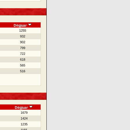
Dëgjuar
1255
932
902
799
722
618
565
516
Dëgjuar
1679
1424
1235