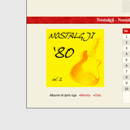
Nostalgji - Nostal
Nr.
1
2
3
4
5
6
7
8
9
10
Albume të tjerë nga
•
Menkis
•
Oda