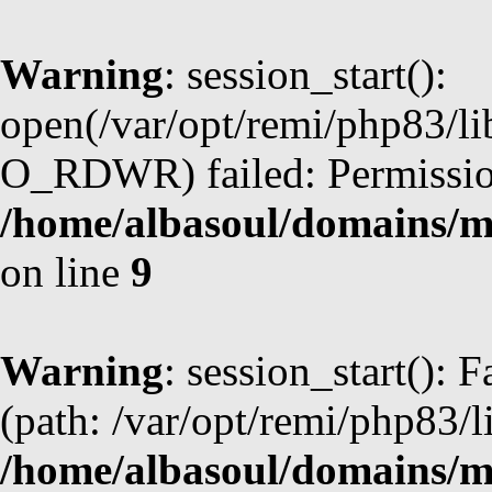
Warning
: session_start():
open(/var/opt/remi/php83/l
O_RDWR) failed: Permission
/home/albasoul/domains/m
on line
9
Warning
: session_start(): F
(path: /var/opt/remi/php83/l
/home/albasoul/domains/m