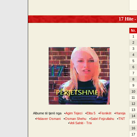
17 Hite -
Nr.
1
2
3
4
5
6
7
8
9
10
11
12
13
Albume të tjerë nga
•
Agim Tejeci
•
Elita 5
•
Fisnikët
•
Hareja
14
•
Hidaver Osmani
•
Osman Shehu
•
Sabri Fejzullahu
•
TNT
15
•
Veli Sahiti - Trix
16
17