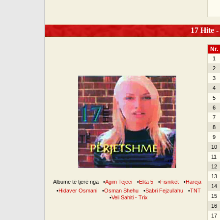
17 Hite -
Nr.
1
2
3
4
5
6
7
8
9
10
11
12
13
Albume të tjerë nga
•
Agim Tejeci
•
Elita 5
•
Fisnikët
•
Hareja
14
•
Hidaver Osmani
•
Osman Shehu
•
Sabri Fejzullahu
•
TNT
15
•
Veli Sahiti - Trix
16
17