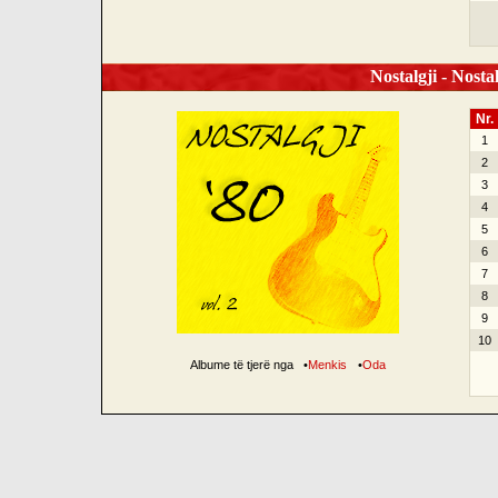
Nostalgji - Nostal
Nr.
1
2
3
4
5
6
7
8
9
10
Albume të tjerë nga
•
Menkis
•
Oda