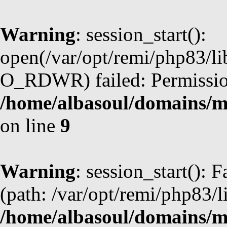
Warning
: session_start():
open(/var/opt/remi/php83/l
O_RDWR) failed: Permission
/home/albasoul/domains/m
on line
9
Warning
: session_start(): F
(path: /var/opt/remi/php83/l
/home/albasoul/domains/m