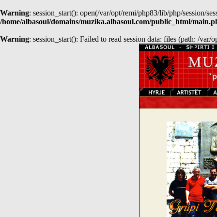
Warning
: session_start(): open(/var/opt/remi/php83/lib/php/session/
/home/albasoul/domains/muzika.albasoul.com/public_html/main.p
Warning
: session_start(): Failed to read session data: files (path: /var