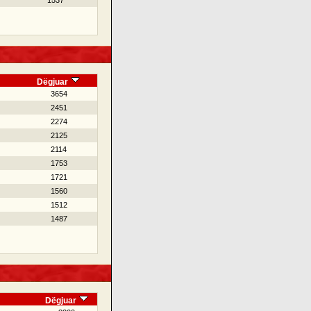
1537
Dëgjuar
3654
2451
2274
2125
2114
1753
1721
1560
1512
1487
Dëgjuar