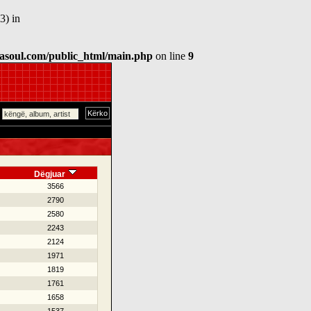
3) in
asoul.com/public_html/main.php
on line
9
Dëgjuar
3566
2790
2580
2243
2124
1971
1819
1761
1658