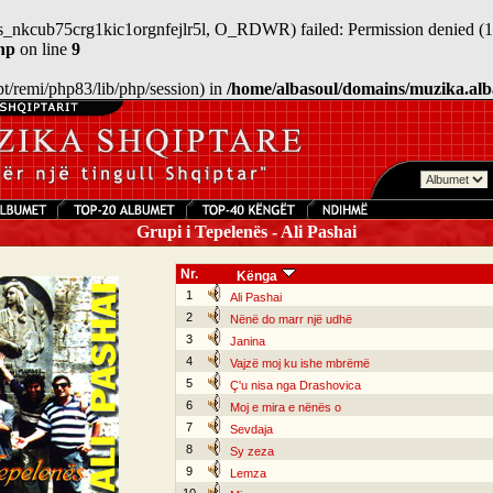
sess_nkcub75crg1kic1orgnfejlr5l, O_RDWR) failed: Permission denied (1
hp
on line
9
/opt/remi/php83/lib/php/session) in
/home/albasoul/domains/muzika.alb
Grupi i Tepelenës - Ali Pashai
Nr.
Kënga
1
Ali Pashai
2
Nënë do marr një udhë
3
Janina
4
Vajzë moj ku ishe mbrëmë
5
Ç'u nisa nga Drashovica
6
Moj e mira e nënës o
7
Sevdaja
8
Sy zeza
9
Lemza