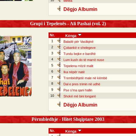
10
Minea
Dëgjo Albumin
Grupi i Tepelenës - Ali Pashai (vol. 2)
Nr.
Kënga
1
Baladë për Vasiliqinë
2
Çobankë e shelegeve
3
Tundu bejke e bardhë
4
Lum kush do të marrë nuse
5
Tepelena rrëzë malit
6
Ika nëpër natë
7
Trembëdhjetë male në këmbë
8
Dal e pres trimin në udhë
9
Pse s’ma qani hallin
10
Shokë më bini longarë
Dëgjo Albumin
Përmbledhje - Hitet Shqiptare 2003
Nr.
Kënga