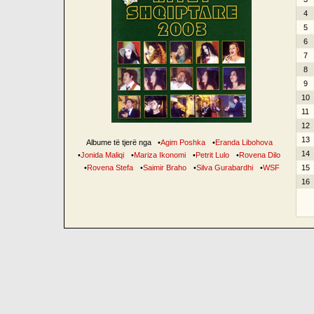
4
5
6
7
8
9
10
11
12
13
Albume të tjerë nga
•
Agim Poshka
•
Eranda Libohova
14
•
Jonida Maliqi
•
Mariza Ikonomi
•
Petrit Lulo
•
Rovena Dilo
•
Rovena Stefa
•
Saimir Braho
•
Silva Gurabardhi
•
WSF
15
16