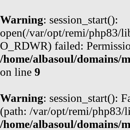
Warning
: session_start():
open(/var/opt/remi/php83/l
O_RDWR) failed: Permission
/home/albasoul/domains/m
on line
9
Warning
: session_start(): F
(path: /var/opt/remi/php83/l
/home/albasoul/domains/m