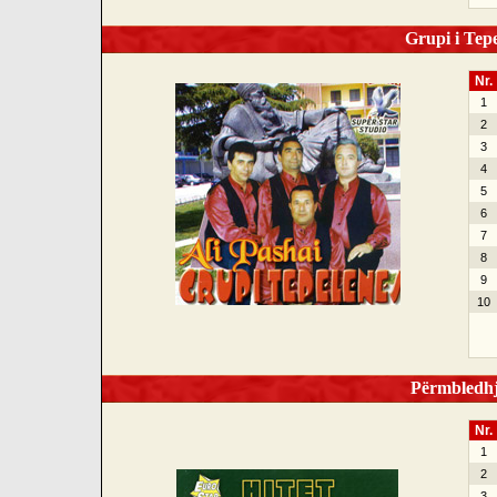
Grupi i Tepel
Nr.
1
2
3
4
5
6
7
8
9
10
Përmbledhje
Nr.
1
2
3