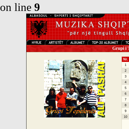
on line
9
Grupi i T
Nr.
1
2
3
4
5
6
7
8
9
10