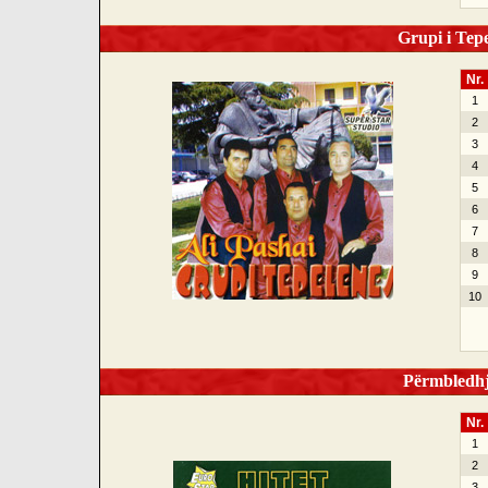
Grupi i Tepel
Nr.
1
2
3
4
5
6
7
8
9
10
Përmbledhje
Nr.
1
2
3