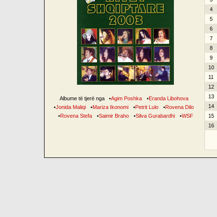
4
5
6
7
8
9
10
11
12
13
Albume të tjerë nga
•
Agim Poshka
•
Eranda Libohova
14
•
Jonida Maliqi
•
Mariza Ikonomi
•
Petrit Lulo
•
Rovena Dilo
•
Rovena Stefa
•
Saimir Braho
•
Silva Gurabardhi
•
WSF
15
16