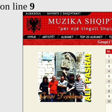
on line
9
Grupi i T
Nr.
1
2
3
4
5
6
7
8
9
10