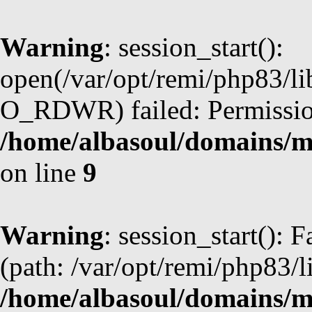
Warning
: session_start():
open(/var/opt/remi/php83/l
O_RDWR) failed: Permission
/home/albasoul/domains/m
on line
9
Warning
: session_start(): F
(path: /var/opt/remi/php83/l
/home/albasoul/domains/m