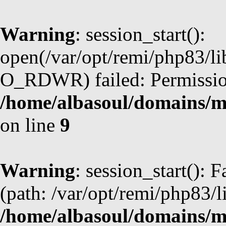
Warning
: session_start():
open(/var/opt/remi/php83/l
O_RDWR) failed: Permission
/home/albasoul/domains/m
on line
9
Warning
: session_start(): F
(path: /var/opt/remi/php83/l
/home/albasoul/domains/m