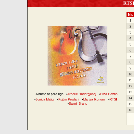
RTSH 
Nr.
1
2
3
4
5
6
7
8
9
10
11
12
13
Albume të tjerë nga
•
Arbërie Hadergjonaj
•
Eliza Hoxha
14
•
Jonida Maliqi
•
Kujtim Prodani
•
Mariza Ikonomi
•
RTSH
•
Saimir Braho
15
16