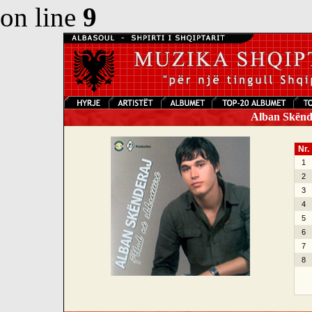
on line
9
Alban Skënder
Nr.
1
2
3
4
5
6
7
8