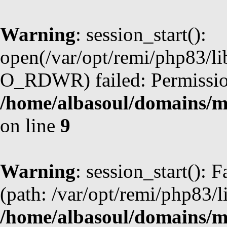
Warning
: session_start():
open(/var/opt/remi/php83/l
O_RDWR) failed: Permission
/home/albasoul/domains/m
on line
9
Warning
: session_start(): F
(path: /var/opt/remi/php83/l
/home/albasoul/domains/m