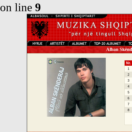
on line
9
Alban Skënder
Nr.
1
2
3
4
5
6
7
8