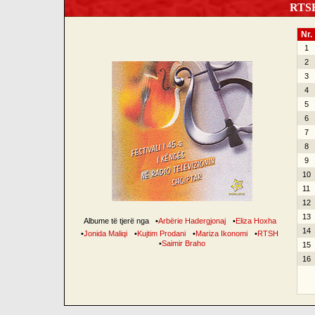
RTSH 
Nr.
1
2
3
4
5
6
7
8
9
10
11
12
13
Albume të tjerë nga
•
Arbërie Hadergjonaj
•
Eliza Hoxha
14
•
Jonida Maliqi
•
Kujtim Prodani
•
Mariza Ikonomi
•
RTSH
•
Saimir Braho
15
16