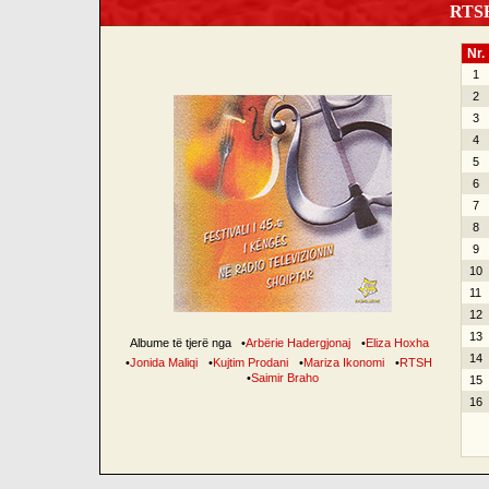
RTSH 
Nr.
1
2
3
4
5
6
7
8
9
10
11
12
13
Albume të tjerë nga
•
Arbërie Hadergjonaj
•
Eliza Hoxha
14
•
Jonida Maliqi
•
Kujtim Prodani
•
Mariza Ikonomi
•
RTSH
•
Saimir Braho
15
16