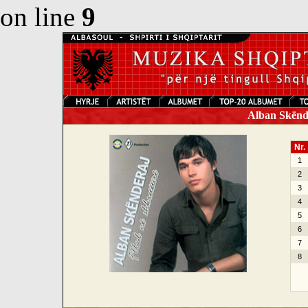
on line
9
Alban Skënder
Nr.
1
2
3
4
5
6
7
8