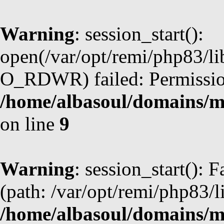
Warning
: session_start():
open(/var/opt/remi/php83/l
O_RDWR) failed: Permission
/home/albasoul/domains/m
on line
9
Warning
: session_start(): F
(path: /var/opt/remi/php83/l
/home/albasoul/domains/m