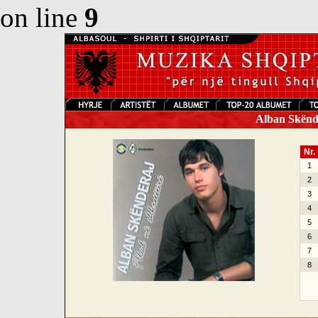
on line
9
Alban Skënder
Nr.
1
2
3
4
5
6
7
8