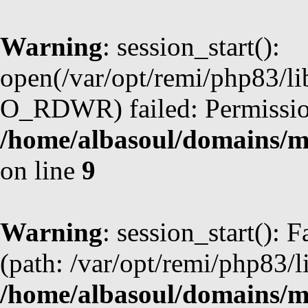
Warning
: session_start():
open(/var/opt/remi/php83/l
O_RDWR) failed: Permission
/home/albasoul/domains/m
on line
9
Warning
: session_start(): F
(path: /var/opt/remi/php83/l
/home/albasoul/domains/m