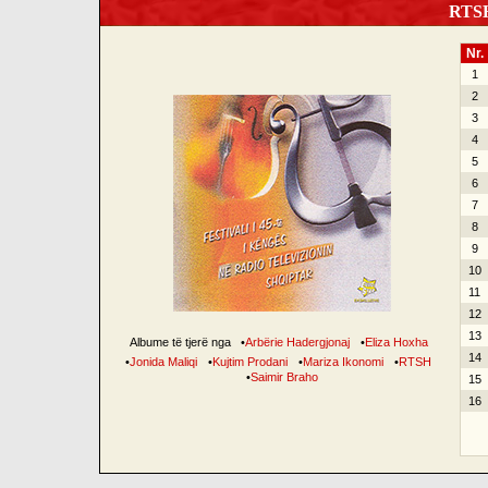
RTSH 
Nr.
1
2
3
4
5
6
7
8
9
10
11
12
13
Albume të tjerë nga
•
Arbërie Hadergjonaj
•
Eliza Hoxha
14
•
Jonida Maliqi
•
Kujtim Prodani
•
Mariza Ikonomi
•
RTSH
•
Saimir Braho
15
16