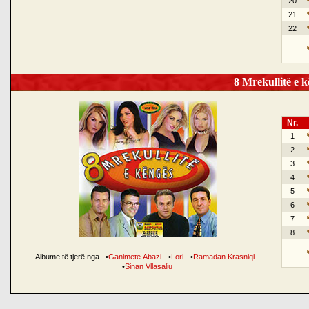
20
21
22
8 Mrekullitë e k
Nr.
1
2
3
4
5
6
7
8
Albume të tjerë nga
•
Ganimete Abazi
•
Lori
•
Ramadan Krasniqi
•
Sinan Vllasaliu