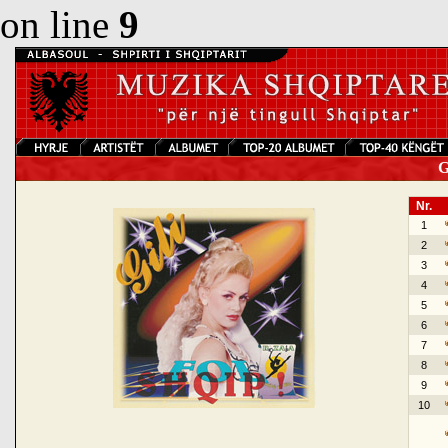
on line
9
Gi
Nr.
1
2
3
4
5
6
7
8
9
10