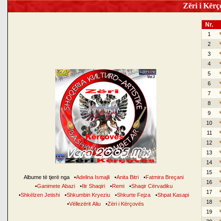
Zëri i Kërço
Nr.
1
2
3
4
5
6
7
8
9
10
11
12
13
14
15
Albume të tjerë nga
•
Adelina Ismajli
•
Anita Bitri
•
Fatmira Breçani
16
•
Ganimete Abazi
•
Ilir Shaqiri
•
Remi
•
Shaqir Cërvadiku
17
•
Shkëlzen Jetishi
•
Shkumbin Kryeziu
•
Shkurte Fejza
•
Shpat Kasapi
18
•
Vëllezërit Aliu
•
Zëri i Kërçovës
19