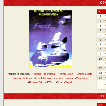
RTSH
Nr.
1
2
3
4
5
6
7
8
9
10
11
12
13
Albume të tjerë nga
•
Arbërie Hadergjonaj
•
Aurela Gaçe
•
Djemtë e detit
14
•
Eranda Libohova
•
Irma Libohova
•
Leonora Jakupi
•
Mira Konçi
•
Rovena Dilo
•
RTSH
•
Sinan Vllasaliu
RTSH
Nr.