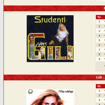
G
Nr.
1
2
3
4
5
6
7
8
9
Gili -
Nr.
1
2
3
4