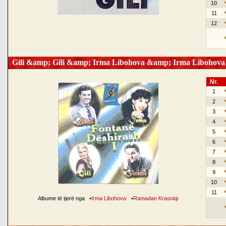
10
11
12
Gili &amp; Gili &amp; Irma Libohova &amp; Irma Libohova
Nr.
1
2
3
4
5
6
7
8
9
10
11
Albume të tjerë nga
•
Irma Libohova
•
Ramadan Krasniqi