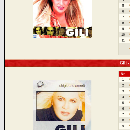
5
6
7
8
9
10
11
Gili -
Nr.
1
2
3
4
5
6
7
8
9