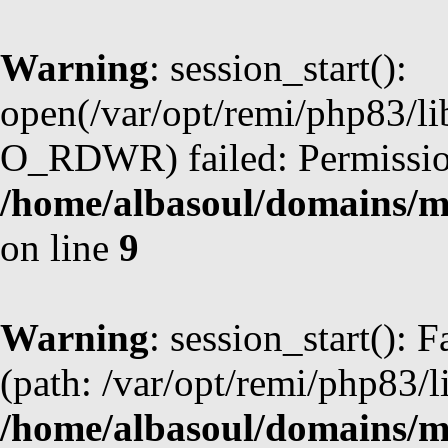
Warning
: session_start():
open(/var/opt/remi/php83/l
O_RDWR) failed: Permission
/home/albasoul/domains/m
on line
9
Warning
: session_start(): F
(path: /var/opt/remi/php83/l
/home/albasoul/domains/m