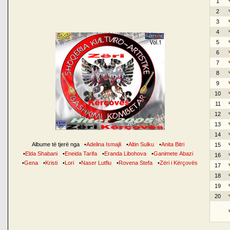
1
2
3
4
5
6
7
8
9
10
11
12
13
14
Albume të tjerë nga
•
Adelina Ismajli
•
Altin Sulku
•
Anita Bitri
15
•
Elda Shabani
•
Eneida Tarifa
•
Eranda Libohova
•
Ganimete Abazi
16
•
Gena
•
Kristi
•
Lori
•
Naser Lutfiu
•
Rovena Stefa
•
Zëri i Kërçovës
17
18
19
20