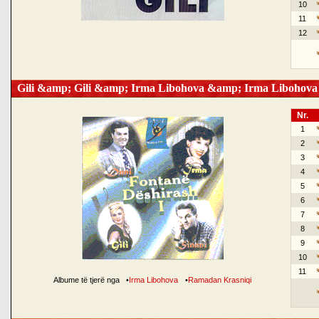
10
11
12
Gili &amp; Gili &amp; Irma Libohova &amp; Irma Libohova
Nr.
1
2
3
4
5
6
7
8
9
10
11
Albume të tjerë nga
•
Irma Libohova
•
Ramadan Krasniqi