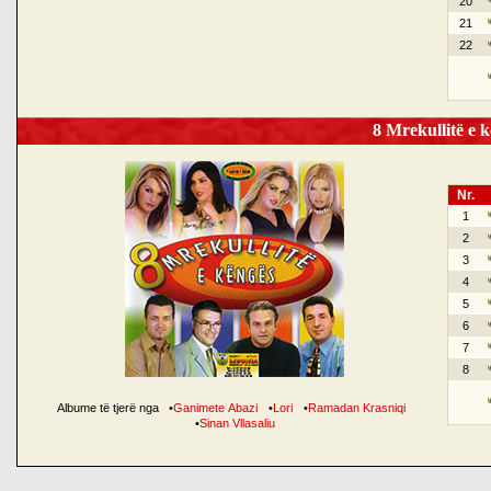
20
21
22
8 Mrekullitë e k
Nr.
1
2
3
4
5
6
7
8
Albume të tjerë nga
•
Ganimete Abazi
•
Lori
•
Ramadan Krasniqi
•
Sinan Vllasaliu