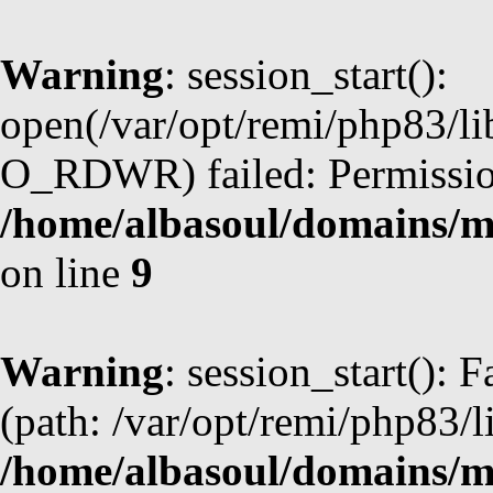
Warning
: session_start():
open(/var/opt/remi/php83/
O_RDWR) failed: Permission
/home/albasoul/domains/m
on line
9
Warning
: session_start(): F
(path: /var/opt/remi/php83/l
/home/albasoul/domains/m