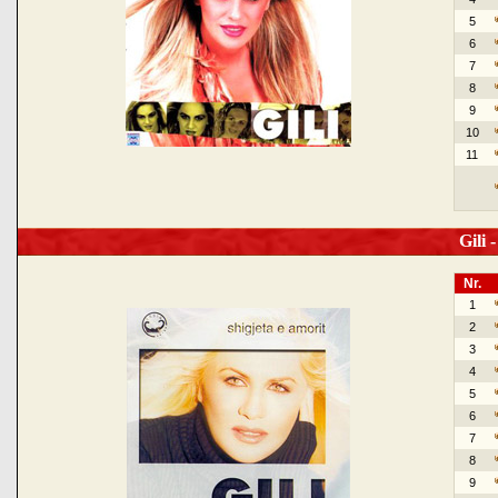
5
6
7
8
9
10
11
Gili -
Nr.
1
2
3
4
5
6
7
8
9