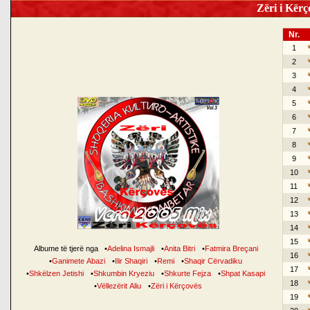
Zëri i Kërço
Nr.
1
2
3
4
5
6
7
8
9
10
11
12
13
14
15
Albume të tjerë nga
•
Adelina Ismajli
•
Anita Bitri
•
Fatmira Breçani
16
•
Ganimete Abazi
•
Ilir Shaqiri
•
Remi
•
Shaqir Cërvadiku
17
•
Shkëlzen Jetishi
•
Shkumbin Kryeziu
•
Shkurte Fejza
•
Shpat Kasapi
18
•
Vëllezërit Aliu
•
Zëri i Kërçovës
19