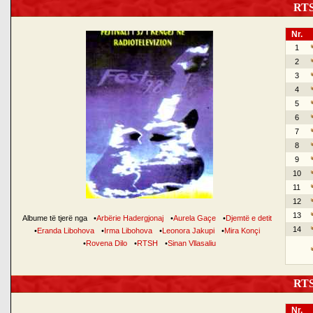
RTSH
Nr.
1
2
3
4
5
6
7
8
9
10
11
12
13
Albume të tjerë nga
•
Arbërie Hadergjonaj
•
Aurela Gaçe
•
Djemtë e detit
14
•
Eranda Libohova
•
Irma Libohova
•
Leonora Jakupi
•
Mira Konçi
•
Rovena Dilo
•
RTSH
•
Sinan Vllasaliu
RTSH
Nr.