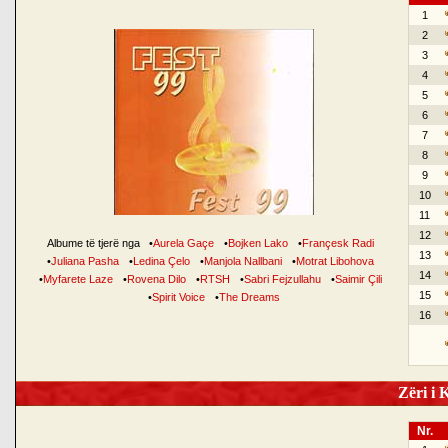
1
2
3
4
5
6
7
8
9
10
11
12
Albume të tjerë nga
•
Aurela Gaçe
•
Bojken Lako
•
Françesk Radi
13
•
Juliana Pasha
•
Ledina Çelo
•
Manjola Nallbani
•
Motrat Libohova
14
•
Myfarete Laze
•
Rovena Dilo
•
RTSH
•
Sabri Fejzullahu
•
Saimir Çili
15
•
Spirit Voice
•
The Dreams
16
Zëri i K
Nr.