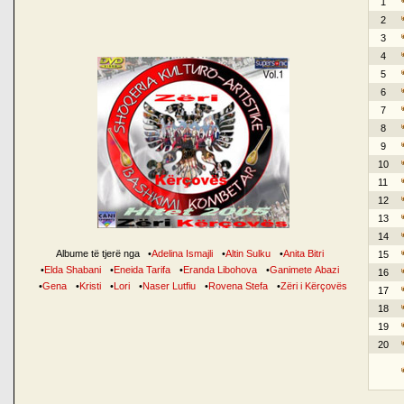
1
2
3
4
5
6
7
8
9
10
11
12
13
14
Albume të tjerë nga
•
Adelina Ismajli
•
Altin Sulku
•
Anita Bitri
15
•
Elda Shabani
•
Eneida Tarifa
•
Eranda Libohova
•
Ganimete Abazi
16
•
Gena
•
Kristi
•
Lori
•
Naser Lutfiu
•
Rovena Stefa
•
Zëri i Kërçovës
17
18
19
20