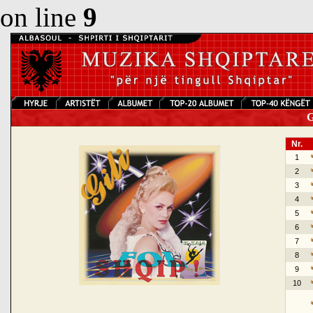
on line
9
Gi
Nr.
1
2
3
4
5
6
7
8
9
10