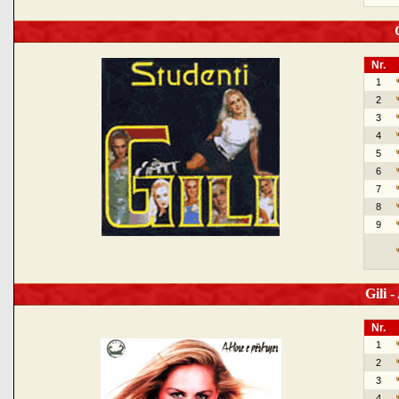
G
Nr.
1
2
3
4
5
6
7
8
9
Gili -
Nr.
1
2
3
4