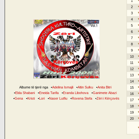
1
2
3
4
5
6
7
8
9
10
11
12
13
14
Albume të tjerë nga
•
Adelina Ismajli
•
Altin Sulku
•
Anita Bitri
15
•
Elda Shabani
•
Eneida Tarifa
•
Eranda Libohova
•
Ganimete Abazi
16
•
Gena
•
Kristi
•
Lori
•
Naser Lutfiu
•
Rovena Stefa
•
Zëri i Kërçovës
17
18
19
20