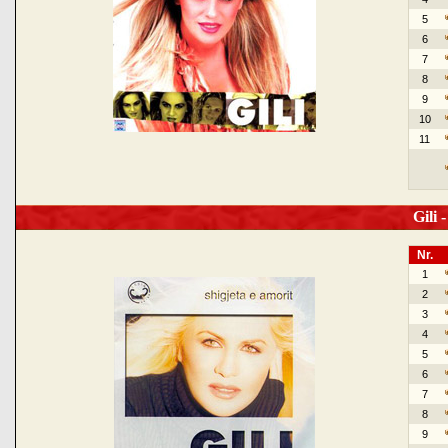
5
6
7
8
9
10
11
Gili -
Nr.
1
2
3
4
5
6
7
8
9