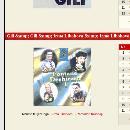
10
11
12
Gili &amp; Gili &amp; Irma Libohova &amp; Irma Libohova
Nr.
1
2
3
4
5
6
7
8
9
10
11
Albume të tjerë nga
•
Irma Libohova
•
Ramadan Krasniqi