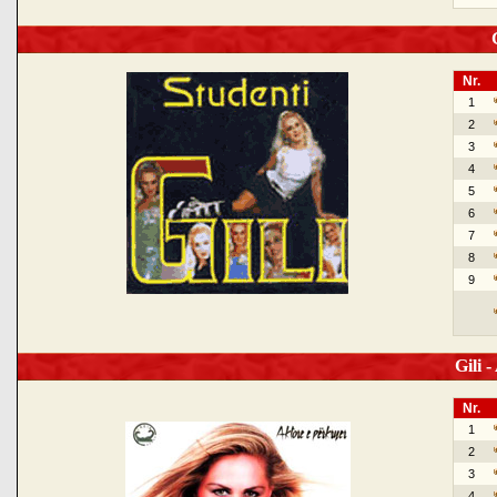
G
Nr.
1
2
3
4
5
6
7
8
9
Gili -
Nr.
1
2
3
4