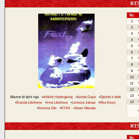
RTSH
Nr.
1
2
3
4
5
6
7
8
9
10
11
12
13
Albume të tjerë nga
•
Arbërie Hadergjonaj
•
Aurela Gaçe
•
Djemtë e detit
14
•
Eranda Libohova
•
Irma Libohova
•
Leonora Jakupi
•
Mira Konçi
•
Rovena Dilo
•
RTSH
•
Sinan Vllasaliu
RTSH
Nr.