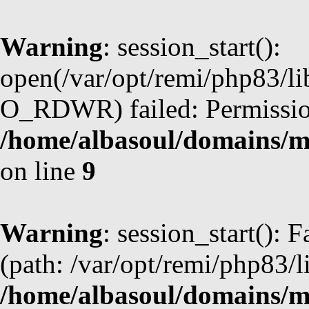
Warning
: session_start():
open(/var/opt/remi/php83/
O_RDWR) failed: Permission
/home/albasoul/domains/m
on line
9
Warning
: session_start(): F
(path: /var/opt/remi/php83/l
/home/albasoul/domains/m