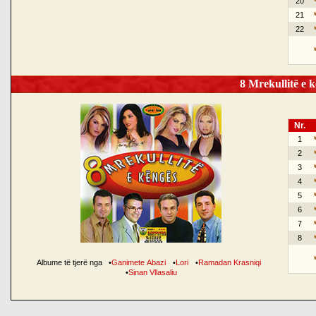
20
21
22
8 Mrekullitë e k
Nr.
1
2
3
4
5
6
7
8
Albume të tjerë nga
•
Ganimete Abazi
•
Lori
•
Ramadan Krasniqi
•
Sinan Vllasaliu