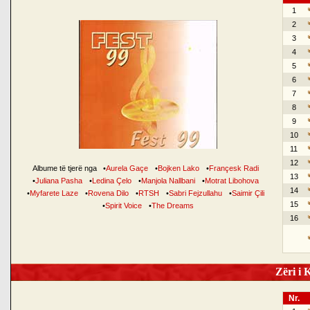
1
2
3
4
5
6
7
8
9
10
11
12
Albume të tjerë nga
•
Aurela Gaçe
•
Bojken Lako
•
Françesk Radi
13
•
Juliana Pasha
•
Ledina Çelo
•
Manjola Nallbani
•
Motrat Libohova
14
•
Myfarete Laze
•
Rovena Dilo
•
RTSH
•
Sabri Fejzullahu
•
Saimir Çili
15
•
Spirit Voice
•
The Dreams
16
Zëri i K
Nr.