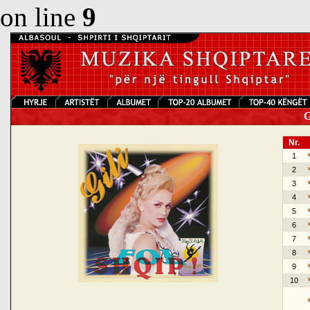
on line
9
Gi
Nr.
1
2
3
4
5
6
7
8
9
10