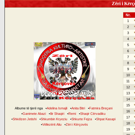
Zëri i Kërço
Nr.
1
2
3
4
5
6
7
8
9
10
11
12
13
14
15
Albume të tjerë nga
•
Adelina Ismajli
•
Anita Bitri
•
Fatmira Breçani
16
•
Ganimete Abazi
•
Ilir Shaqiri
•
Remi
•
Shaqir Cërvadiku
17
•
Shkëlzen Jetishi
•
Shkumbin Kryeziu
•
Shkurte Fejza
•
Shpat Kasapi
18
•
Vëllezërit Aliu
•
Zëri i Kërçovës
19