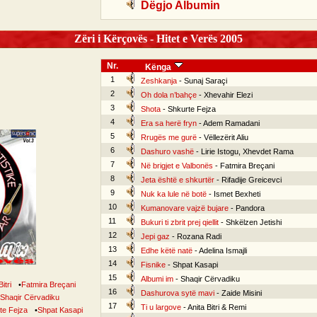
Dëgjo Albumin
Zëri i Kërçovës - Hitet e Verës 2005
Nr.
Kënga
1
Zeshkanja
- Sunaj Saraçi
2
Oh dola n’bahçe
- Xhevahir Elezi
3
Shota
- Shkurte Fejza
4
Era sa herë fryn
- Adem Ramadani
5
Rrugës me gurë
- Vëllezërit Aliu
6
Dashuro vashë
- Lirie Istogu, Xhevdet Rama
7
Në brigjet e Valbonës
- Fatmira Breçani
8
Jeta është e shkurtër
- Rifadije Greicevci
9
Nuk ka lule në botë
- Ismet Bexheti
10
Kumanovare vajzë bujare
- Pandora
11
Bukuri ti zbrit prej qiellit
- Shkëlzen Jetishi
12
Jepi gaz
- Rozana Radi
13
Edhe këtë natë
- Adelina Ismajli
14
Fisnike
- Shpat Kasapi
15
Albumi im
- Shaqir Cërvadiku
itri
•
Fatmira Breçani
16
Dashurova sytë mavi
- Zaide Misini
Shaqir Cërvadiku
17
Ti u largove
- Anita Bitri & Remi
te Fejza
•
Shpat Kasapi