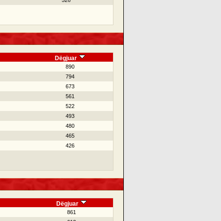
526
Dëgjuar
890
794
673
561
522
493
480
465
426
Dëgjuar
861