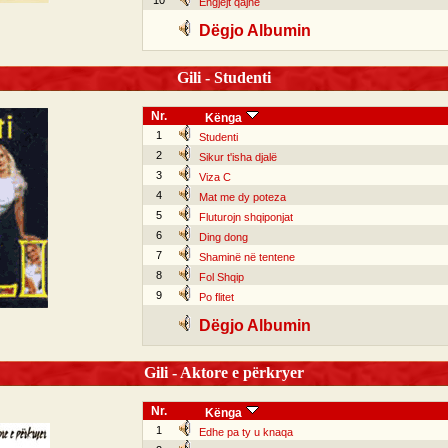
10
Engjëjt qajnë
Dëgjo Albumin
Gili - Studenti
Nr.
Kënga
1
Studenti
2
Sikur t'isha djalë
3
Viza C
4
Mat me dy poteza
5
Fluturojn shqiponjat
6
Ding dong
7
Shaminë në tentene
8
Fol Shqip
9
Po flitet
Dëgjo Albumin
Gili - Aktore e përkryer
Nr.
Kënga
1
Edhe pa ty u knaqa