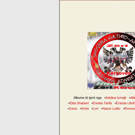
Albume të tjerë nga
•
Adelina Ismajli
•
Alt
•
Elda Shabani
•
Eneida Tarifa
•
Eranda Libo
•
Gena
•
Kristi
•
Lori
•
Naser Lutfiu
•
Rovena