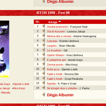
Dëgjo Albumin
RTSH 1998 - Fest 98
Nr.
Kënga
1
Humba pranverën
- Françesk Radi
2
S'ta lë Kosovën
- Leonora Jakupi
3
Mirësia dhe e vërteta
- Arbërie Hadergjonaj
4
Lypsarja
- Eranda Libohova
5
Largohu
- Sinan Vllasaliu
6
Le të puthen
- Gili
7
Gjethe Shtatori
- Irma Libohova
8
E pafajshme jam
- Aurela Gaçe
9
Zemrat presin
- Mira Konçi
10
Kohë pa ty
- Djemtë e detit
11
Fjalët e fundit
- Rovena Dilo
12
Fjalët e fundit
- Grupi Parakoha
13
Egnatia
- K. Pope e Grupi
ela Gaçe
•
Djemtë e detit
14
a Jakupi
•
Mira Konçi
Në këngën time u shlodha
- J. Pasho
 Vllasaliu
Dëgjo Albumin