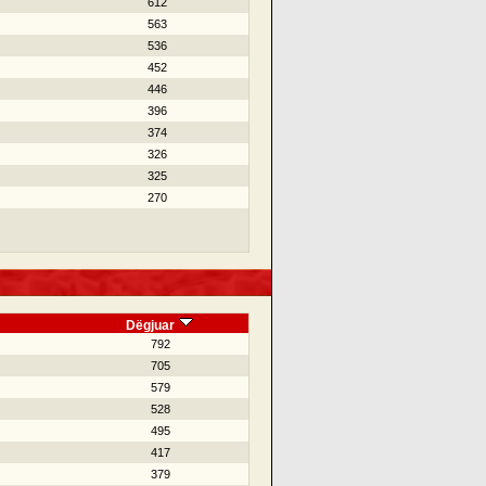
612
563
536
452
446
396
374
326
325
270
Dëgjuar
792
705
579
528
495
417
379