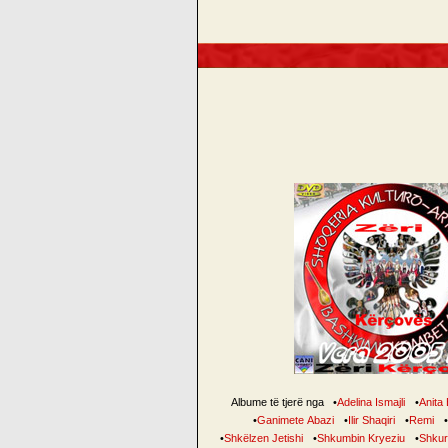
Albume të tjerë nga
•
Adelina Ismajli
•
Anita B
•
Ganimete Abazi
•
Ilir Shaqiri
•
Remi
•
•
Shkëlzen Jetishi
•
Shkumbin Kryeziu
•
Shkur