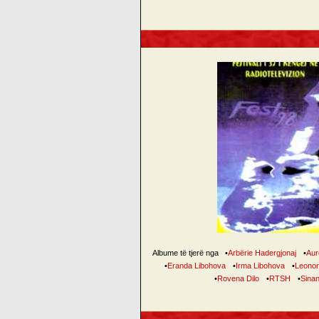
Albume të tjerë nga
•
Arbërie Hadergjonaj
•
Aur
•
Eranda Libohova
•
Irma Libohova
•
Leonor
•
Rovena Dilo
•
RTSH
•
Sinan