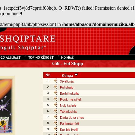
sess_1sctpdcf5vj8d7cprriif08hqb, O_RDWR) failed: Permission denied (1
hp
on line
9
/opt/remi/php83/lib/php/session) in
/home/albasoul/domains/muzika.alb
Gili - Fol Shqip
Nr.
Kënga
1
Xixëllonja
2
Fol shqip
3
Barbi kukulla
4
Rock me çifteli
5
Nuk ka lule
6
Takatlushja
7
Dada do ta shes
8
Pa lamtumirë
9
Kur bie fyelli