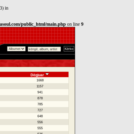
3) in
asoul.com/public_html/main.php
on line
9
Dëgjuar
1668
1157
941
878
785
727
648
556
555