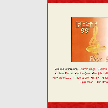
Albume të tjerë nga
•
Aurela Gaçe
•
Bojken
•
Juliana Pasha
•
Ledina Çelo
•
Manjola Nall
•
Myfarete Laze
•
Rovena Dilo
•
RTSH
•
Sabr
•
Spirit Voice
•
The Dre