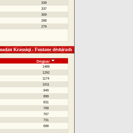
339
337
309
288
279
dan Krasniqi - Fontane dëshirash
Dëgjuar
1489
1292
1174
1011
949
899
831
799
767
731
688