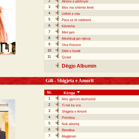
2
Aktore e përkryer
3
Mos ma shëmto lirinë
4
Udhët e mia
5
Para se të ndahemi
6
Këmisha
7
Mirë jam
8
Meshkujt jan njësoj
9
Viva Kosova
10
Ditët e fundit
11
Qyqar
Dëgjo Albumin
Gili - Shigjeta e Amorit
Nr.
Kënga
1
Mos gjykoni dashurinë
2
Ti më ke vra
3
Shigjeta e Amorit
4
Prishtina
5
Nuk abortoj
6
Biondina
7
Magjistari