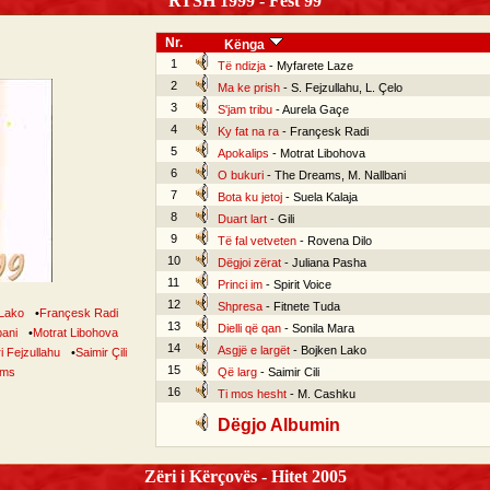
RTSH 1999 - Fest 99
Nr.
Kënga
1
Të ndizja
- Myfarete Laze
2
Ma ke prish
- S. Fejzullahu, L. Çelo
3
S'jam tribu
- Aurela Gaçe
4
Ky fat na ra
- Françesk Radi
5
Apokalips
- Motrat Libohova
6
O bukuri
- The Dreams, M. Nallbani
7
Bota ku jetoj
- Suela Kalaja
8
Duart lart
- Gili
9
Të fal vetveten
- Rovena Dilo
10
Dëgjoi zërat
- Juliana Pasha
11
Princi im
- Spirit Voice
12
Shpresa
- Fitnete Tuda
 Lako
•
Françesk Radi
13
Dielli që qan
- Sonila Mara
bani
•
Motrat Libohova
14
Asgjë e largët
- Bojken Lako
i Fejzullahu
•
Saimir Çili
15
ams
Që larg
- Saimir Cili
16
Ti mos hesht
- M. Cashku
Dëgjo Albumin
Zëri i Kërçovës - Hitet 2005