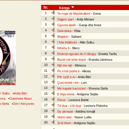
Nr.
Kënga
1
Te rrapi në Mashkullorë
- Gena
2
Digjem zjarr
- Anila Mimani
3
Gjysma tjetër
- Ganja dhe Kristi
4
Diskoteka
- Elda
5
Binjaket
- Sabiani
6
I fola thëllëzës
- Altin Sulku
7
Kthehu ti
- Blero
8
Endrrat nga lart do t’i dërgoj
- Eneida Tarifa
9
Buzët më ishin tharë
- Eranda Libohova
10
Një me një
- Mimoza
11
Po s’më puthe ti
- Alketa
12
Për sytë e tu
- Anita Bitri
13
Çuni është i imi
- Lori
14
Me kapele karrocieri
- Rovena Stefa
in Sulku
•
Anita Bitri
15
E imja shota
- Antigona Sejdiu
hova
•
Ganimete Abazi
16
Përse
- Leonora Bahiti
 Stefa
•
Zëri i Kërçovës
17
Të dua - s’të dua
- Leonora Poloska
18
Dy akrepat
- Adelina Ismajli
19
Vetmi nate
- Naser Lutfiu
20
Si të them
- Antigona Sejdiu