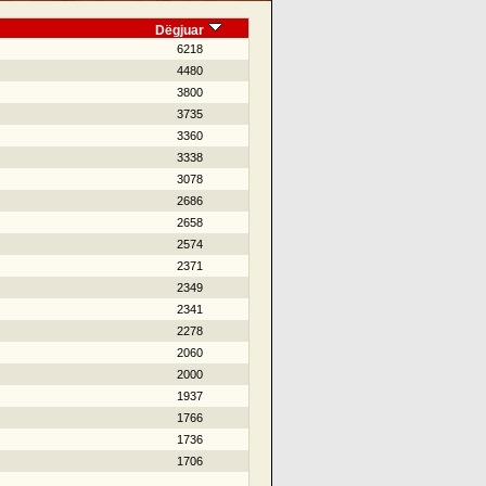
Dëgjuar
6218
4480
3800
3735
3360
3338
3078
2686
2658
2574
2371
2349
2341
2278
2060
2000
1937
1766
1736
1706