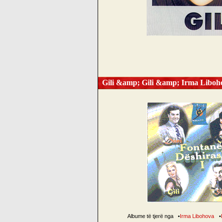
Gili &amp; Gili &amp; Irma Libo
Albume të tjerë nga
•
Irma Libohova
•