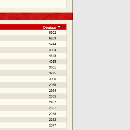
Dëgjuar
8302
6269
5244
4984
4348
4035
3661
3275
3060
2985
2924
2655
2437
2321
2268
2182
2077