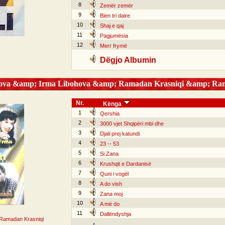
8
Zemër zemër
9
Bien tri daire
10
Shaj e qaj
11
Pagjumësia
12
Merr frymë
Dëgjo Albumin
hova &amp; Irma Libohova &amp; Ramadan Krasniqi &amp; Rama
Nr.
Kënga
1
Qershia
2
3000 vjet Shqipëri mbi dhe
3
Djali prej katundi
4
23 -- 53
5
Si Zana
6
Krushqit e Dardanisë
7
Quni i vogël
8
A do vish
9
Zana moj
10
A më do
11
Dallëndyshja
Ramadan Krasniqi