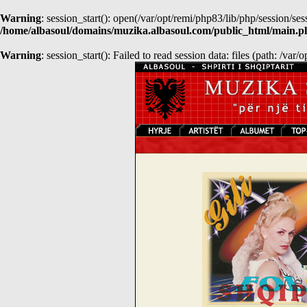
Warning
: session_start(): open(/var/opt/remi/php83/lib/php/session/
/home/albasoul/domains/muzika.albasoul.com/public_html/main.p
Warning
: session_start(): Failed to read session data: files (path: /var