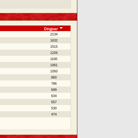
Dëgjuar
2134
1632
1515
1226
1160
1061
1050
860
786
699
634
557
530
474