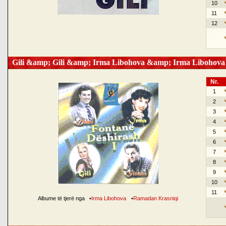
10
11
12
Gili &amp; Gili &amp; Irma Libohova &amp; Irma Libohova
Nr.
1
2
3
4
5
6
7
8
9
10
11
Albume të tjerë nga
•
Irma Libohova
•
Ramadan Krasniqi