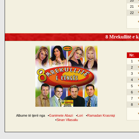
20
21
22
8 Mrekullitë e k
Nr.
1
2
3
4
5
6
7
8
Albume të tjerë nga
•
Ganimete Abazi
•
Lori
•
Ramadan Krasniqi
•
Sinan Vllasaliu