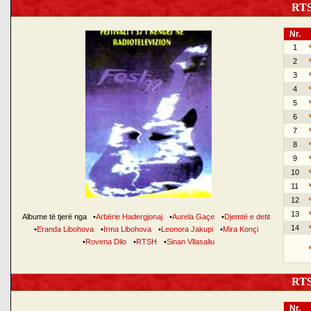
RTSH
Nr.
1
2
3
4
5
6
7
8
9
10
11
12
13
Albume të tjerë nga
•
Arbërie Hadergjonaj
•
Aurela Gaçe
•
Djemtë e detit
14
•
Eranda Libohova
•
Irma Libohova
•
Leonora Jakupi
•
Mira Konçi
•
Rovena Dilo
•
RTSH
•
Sinan Vllasaliu
RTSH
Nr.