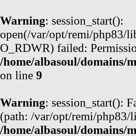
Warning
: session_start():
open(/var/opt/remi/php83/l
O_RDWR) failed: Permission
/home/albasoul/domains/m
on line
9
Warning
: session_start(): F
(path: /var/opt/remi/php83/l
/home/albasoul/domains/m