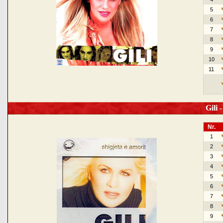
5
6
7
8
9
10
11
Gili -
Nr.
1
2
3
4
5
6
7
8
9