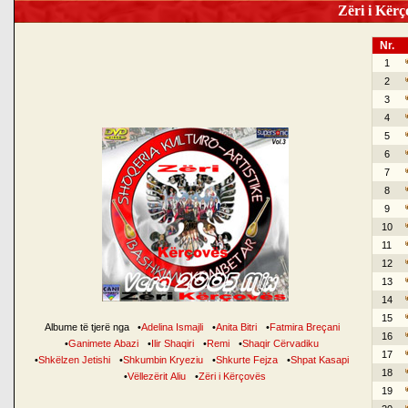
Zëri i Kërço
Nr.
1
2
3
4
5
6
7
8
9
10
11
12
13
14
15
Albume të tjerë nga
•
Adelina Ismajli
•
Anita Bitri
•
Fatmira Breçani
16
•
Ganimete Abazi
•
Ilir Shaqiri
•
Remi
•
Shaqir Cërvadiku
17
•
Shkëlzen Jetishi
•
Shkumbin Kryeziu
•
Shkurte Fejza
•
Shpat Kasapi
18
•
Vëllezërit Aliu
•
Zëri i Kërçovës
19