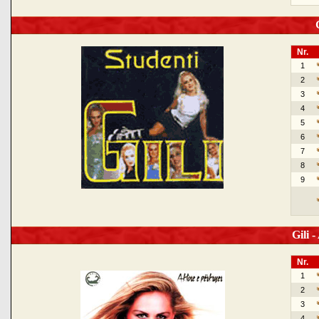
G
Nr.
1
2
3
4
5
6
7
8
9
Gili -
Nr.
1
2
3
4