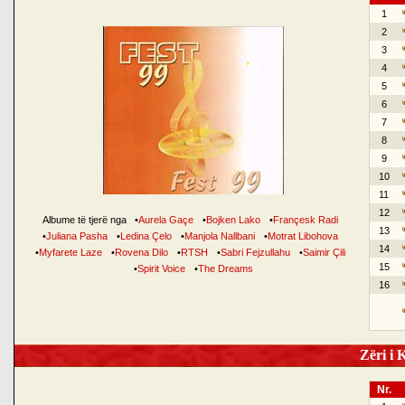
1
2
3
4
5
6
7
8
9
10
11
12
Albume të tjerë nga
•
Aurela Gaçe
•
Bojken Lako
•
Françesk Radi
13
•
Juliana Pasha
•
Ledina Çelo
•
Manjola Nallbani
•
Motrat Libohova
14
•
Myfarete Laze
•
Rovena Dilo
•
RTSH
•
Sabri Fejzullahu
•
Saimir Çili
15
•
Spirit Voice
•
The Dreams
16
Zëri i K
Nr.