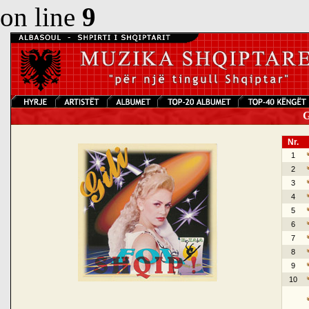
on line
9
Gi
Nr.
1
2
3
4
5
6
7
8
9
10