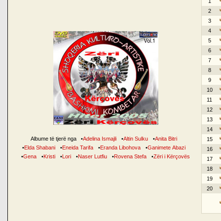
1
2
3
4
5
6
7
8
9
10
11
12
13
14
Albume të tjerë nga
•
Adelina Ismajli
•
Altin Sulku
•
Anita Bitri
15
•
Elda Shabani
•
Eneida Tarifa
•
Eranda Libohova
•
Ganimete Abazi
16
•
Gena
•
Kristi
•
Lori
•
Naser Lutfiu
•
Rovena Stefa
•
Zëri i Kërçovës
17
18
19
20