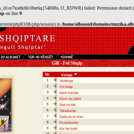
/sess_d1or7todtk6h18nr6q154l0i8s, O_RDWR) failed: Permission denied (
hp
on line
9
/opt/remi/php83/lib/php/session) in
/home/albasoul/domains/muzika.alb
Gili - Fol Shqip
Nr.
Kënga
1
Xixëllonja
2
Fol shqip
3
Barbi kukulla
4
Rock me çifteli
5
Nuk ka lule
6
Takatlushja
7
Dada do ta shes
8
Pa lamtumirë
9
Kur bie fyelli