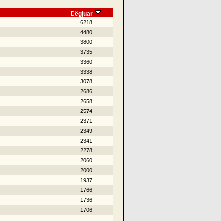
Dëgjuar
6218
4480
3800
3735
3360
3338
3078
2686
2658
2574
2371
2349
2341
2278
2060
2000
1937
1766
1736
1706