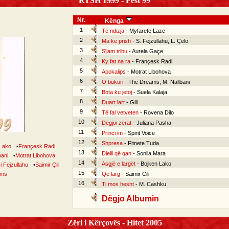
RTSH 1999 - Fest 99
Nr.
Kënga
1
Të ndizja
- Myfarete Laze
2
Ma ke prish
- S. Fejzullahu, L. Çelo
3
S'jam tribu
- Aurela Gaçe
4
Ky fat na ra
- Françesk Radi
5
Apokalips
- Motrat Libohova
6
O bukuri
- The Dreams, M. Nallbani
7
Bota ku jetoj
- Suela Kalaja
8
Duart lart
- Gili
9
Të fal vetveten
- Rovena Dilo
10
Dëgjoi zërat
- Juliana Pasha
11
Princi im
- Spirit Voice
12
Shpresa
- Fitnete Tuda
 Lako
•
Françesk Radi
13
Dielli që qan
- Sonila Mara
bani
•
Motrat Libohova
14
Asgjë e largët
- Bojken Lako
i Fejzullahu
•
Saimir Çili
15
ams
Që larg
- Saimir Cili
16
Ti mos hesht
- M. Cashku
Dëgjo Albumin
Zëri i Kërçovës - Hitet 2005