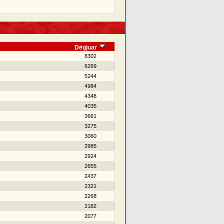
Dëgjuar
8302
6269
5244
4984
4348
4035
3661
3275
3060
2985
2924
2655
2437
2321
2268
2182
2077