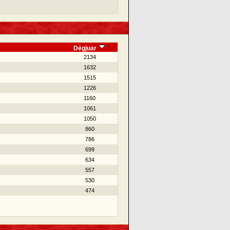
Dëgjuar
2134
1632
1515
1226
1160
1061
1050
860
786
699
634
557
530
474