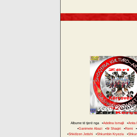
Albume të tjerë nga
•
Adelina Ismajli
•
Anita B
•
Ganimete Abazi
•
Ilir Shaqiri
•
Remi
•
•
Shkëlzen Jetishi
•
Shkumbin Kryeziu
•
Shkur