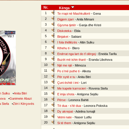
Nr.
Kënga
1
Te rrapi në Mashkullorë
- Gena
2
Digjem zjarr
- Anila Mimani
3
Gjysma tjetër
- Ganja dhe Kristi
4
Diskoteka
- Elda
5
Binjaket
- Sabiani
6
I fola thëllëzës
- Altin Sulku
7
Kthehu ti
- Blero
8
Endrrat nga lart do t’i dërgoj
- Eneida Tarifa
9
Buzët më ishin tharë
- Eranda Libohova
10
Një me një
- Mimoza
11
Po s’më puthe ti
- Alketa
12
Për sytë e tu
- Anita Bitri
13
Çuni është i imi
- Lori
14
Me kapele karrocieri
- Rovena Stefa
in Sulku
•
Anita Bitri
15
E imja shota
- Antigona Sejdiu
hova
•
Ganimete Abazi
16
Përse
- Leonora Bahiti
 Stefa
•
Zëri i Kërçovës
17
Të dua - s’të dua
- Leonora Poloska
18
Dy akrepat
- Adelina Ismajli
19
Vetmi nate
- Naser Lutfiu
20
Si të them
- Antigona Sejdiu