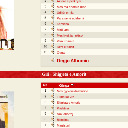
2
Aktore e përkryer
3
Mos ma shëmto lirinë
4
Udhët e mia
5
Para se të ndahemi
6
Këmisha
7
Mirë jam
8
Meshkujt jan njësoj
9
Viva Kosova
10
Ditët e fundit
11
Qyqar
Dëgjo Albumin
Gili - Shigjeta e Amorit
Nr.
Kënga
1
Mos gjykoni dashurinë
2
Ti më ke vra
3
Shigjeta e Amorit
4
Prishtina
5
Nuk abortoj
6
Biondina
7
Magjistari