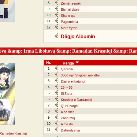
8
Zemër zemër
9
Bien tri daire
10
Shaj e qaj
11
Pagjumësia
12
Merr frymë
Dëgjo Albumin
hova &amp; Irma Libohova &amp; Ramadan Krasniqi &amp; Rama
Nr.
Kënga
1
Qershia
2
3000 vjet Shqipëri mbi dhe
3
Djali prej katundi
4
23 -- 53
5
Si Zana
6
Krushqit e Dardanisë
7
Quni i vogël
8
A do vish
9
Zana moj
10
A më do
11
Dallëndyshja
Ramadan Krasniqi