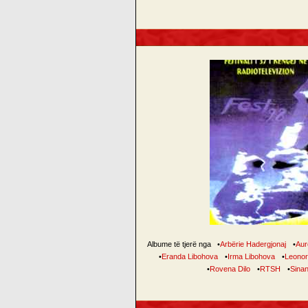
Albume të tjerë nga
•
Arbërie Hadergjonaj
•
Aur
•
Eranda Libohova
•
Irma Libohova
•
Leonor
•
Rovena Dilo
•
RTSH
•
Sinan