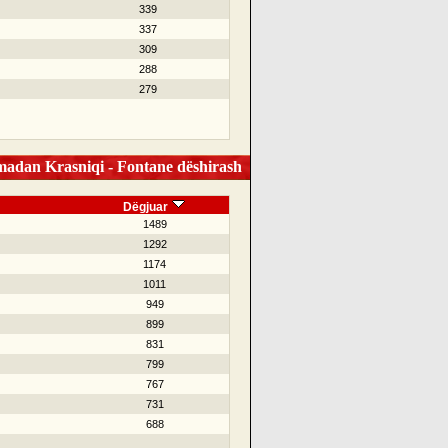
339
337
309
288
279
dan Krasniqi - Fontane dëshirash
Dëgjuar
1489
1292
1174
1011
949
899
831
799
767
731
688