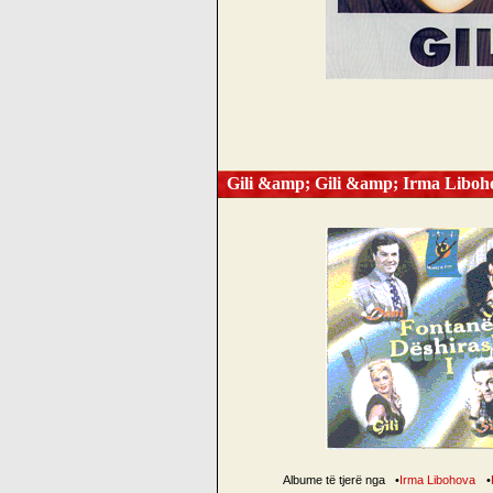
Gili &amp; Gili &amp; Irma Libo
Albume të tjerë nga
•
Irma Libohova
•