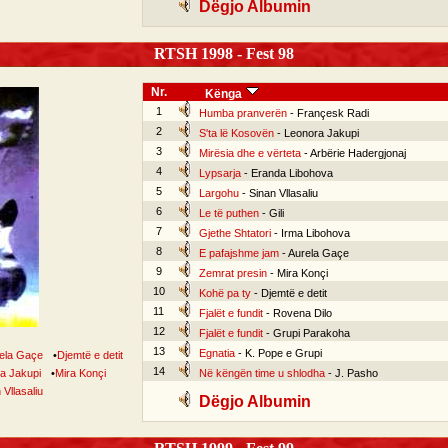
Dëgjo Albumin
RTSH 1998 - Fest 98
Nr.
Kënga
1
Humba pranverën
- Françesk Radi
2
S'ta lë Kosovën
- Leonora Jakupi
3
Mirësia dhe e vërteta
- Arbërie Hadergjonaj
4
Lypsarja
- Eranda Libohova
5
Largohu
- Sinan Vllasaliu
6
Le të puthen
- Gili
7
Gjethe Shtatori
- Irma Libohova
8
E pafajshme jam
- Aurela Gaçe
9
Zemrat presin
- Mira Konçi
10
Kohë pa ty
- Djemtë e detit
11
Fjalët e fundit
- Rovena Dilo
12
Fjalët e fundit
- Grupi Parakoha
13
Egnatia
- K. Pope e Grupi
ela Gaçe
•
Djemtë e detit
14
a Jakupi
•
Mira Konçi
Në këngën time u shlodha
- J. Pasho
 Vllasaliu
Dëgjo Albumin