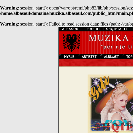
Warning
: session_start(): open(/var/opt/remi/php83/lib/php/session
/home/albasoul/domains/muzika.albasoul.com/public_html/main.p
Warning
: session_start(): Failed to read session data: files (path: /var