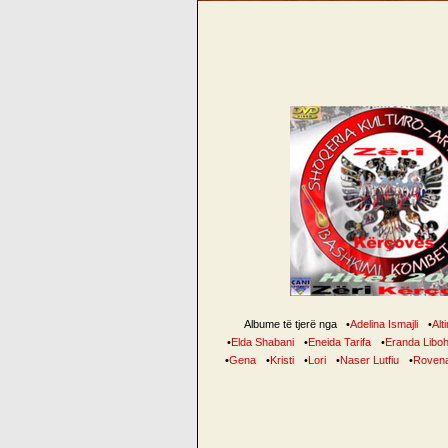
Albume të tjerë nga
•
Adelina Ismajli
•
Alt
•
Elda Shabani
•
Eneida Tarifa
•
Eranda Libo
•
Gena
•
Kristi
•
Lori
•
Naser Lutfiu
•
Rovena