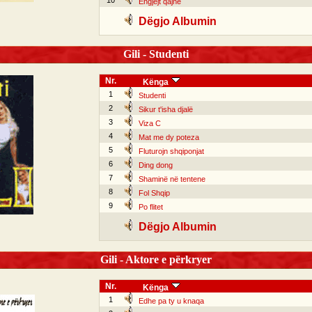
10
Engjëjt qajnë
Dëgjo Albumin
Gili - Studenti
Nr.
Kënga
1
Studenti
2
Sikur t'isha djalë
3
Viza C
4
Mat me dy poteza
5
Fluturojn shqiponjat
6
Ding dong
7
Shaminë në tentene
8
Fol Shqip
9
Po flitet
Dëgjo Albumin
Gili - Aktore e përkryer
Nr.
Kënga
1
Edhe pa ty u knaqa