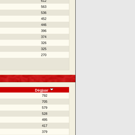
612
563
536
452
446
396
374
326
325
270
Dëgjuar
792
705
579
528
495
417
379