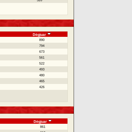
526
Dëgjuar
890
794
673
561
522
493
480
465
426
Dëgjuar
861