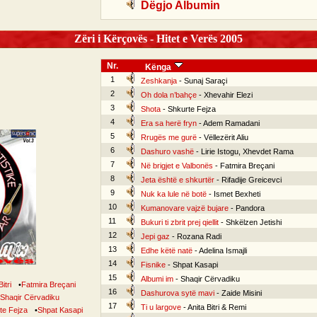
Dëgjo Albumin
Zëri i Kërçovës - Hitet e Verës 2005
Nr.
Kënga
1
Zeshkanja
- Sunaj Saraçi
2
Oh dola n’bahçe
- Xhevahir Elezi
3
Shota
- Shkurte Fejza
4
Era sa herë fryn
- Adem Ramadani
5
Rrugës me gurë
- Vëllezërit Aliu
6
Dashuro vashë
- Lirie Istogu, Xhevdet Rama
7
Në brigjet e Valbonës
- Fatmira Breçani
8
Jeta është e shkurtër
- Rifadije Greicevci
9
Nuk ka lule në botë
- Ismet Bexheti
10
Kumanovare vajzë bujare
- Pandora
11
Bukuri ti zbrit prej qiellit
- Shkëlzen Jetishi
12
Jepi gaz
- Rozana Radi
13
Edhe këtë natë
- Adelina Ismajli
14
Fisnike
- Shpat Kasapi
15
Albumi im
- Shaqir Cërvadiku
itri
•
Fatmira Breçani
16
Dashurova sytë mavi
- Zaide Misini
Shaqir Cërvadiku
17
Ti u largove
- Anita Bitri & Remi
te Fejza
•
Shpat Kasapi