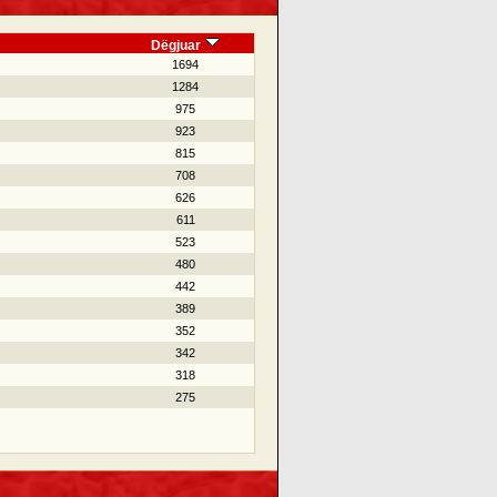
Dëgjuar
1694
1284
975
923
815
708
626
611
523
480
442
389
352
342
318
275