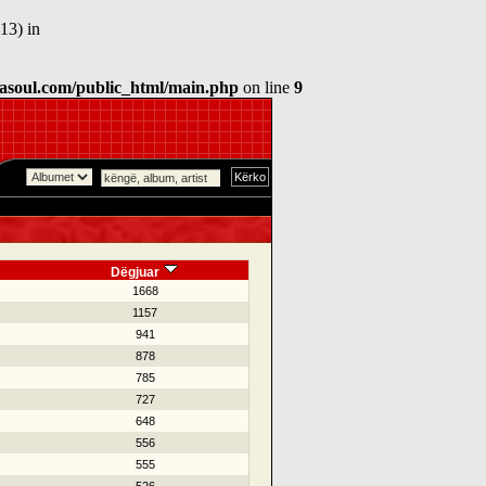
13) in
asoul.com/public_html/main.php
on line
9
Dëgjuar
1668
1157
941
878
785
727
648
556
555