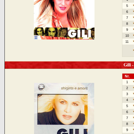
5
6
7
8
9
10
11
Gili -
Nr.
1
2
3
4
5
6
7
8
9