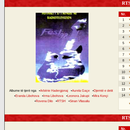
RTSH
Nr.
1
2
3
4
5
6
7
8
9
10
11
12
13
Albume të tjerë nga
•
Arbërie Hadergjonaj
•
Aurela Gaçe
•
Djemtë e detit
14
•
Eranda Libohova
•
Irma Libohova
•
Leonora Jakupi
•
Mira Konçi
•
Rovena Dilo
•
RTSH
•
Sinan Vllasaliu
RTSH
Nr.