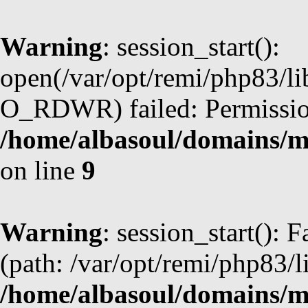
Warning
: session_start():
open(/var/opt/remi/php83/l
O_RDWR) failed: Permission
/home/albasoul/domains/m
on line
9
Warning
: session_start(): F
(path: /var/opt/remi/php83/l
/home/albasoul/domains/m