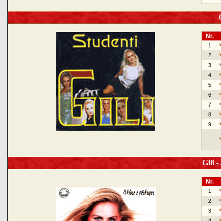
G
Nr.
1
2
3
4
5
6
7
8
9
Gili -
Nr.
1
2
3
4