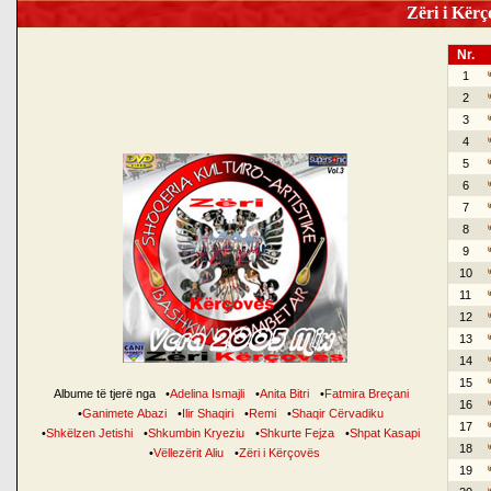
Zëri i Kërço
Nr.
1
2
3
4
5
6
7
8
9
10
11
12
13
14
15
Albume të tjerë nga
•
Adelina Ismajli
•
Anita Bitri
•
Fatmira Breçani
16
•
Ganimete Abazi
•
Ilir Shaqiri
•
Remi
•
Shaqir Cërvadiku
17
•
Shkëlzen Jetishi
•
Shkumbin Kryeziu
•
Shkurte Fejza
•
Shpat Kasapi
18
•
Vëllezërit Aliu
•
Zëri i Kërçovës
19