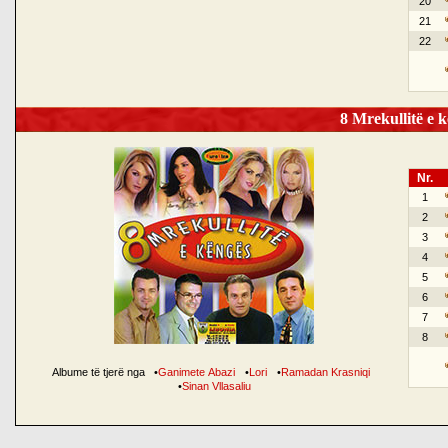
20
21
22
8 Mrekullitë e k
Nr.
1
2
3
4
5
6
7
8
Albume të tjerë nga
•
Ganimete Abazi
•
Lori
•
Ramadan Krasniqi
•
Sinan Vllasaliu