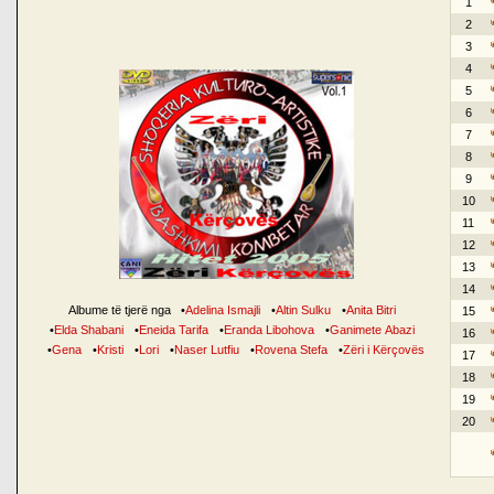
1
2
3
4
5
6
7
8
9
10
11
12
13
14
Albume të tjerë nga
•
Adelina Ismajli
•
Altin Sulku
•
Anita Bitri
15
•
Elda Shabani
•
Eneida Tarifa
•
Eranda Libohova
•
Ganimete Abazi
16
•
Gena
•
Kristi
•
Lori
•
Naser Lutfiu
•
Rovena Stefa
•
Zëri i Kërçovës
17
18
19
20