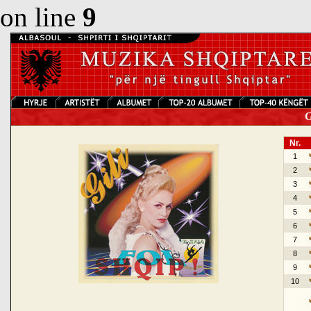
on line
9
Gi
Nr.
1
2
3
4
5
6
7
8
9
10