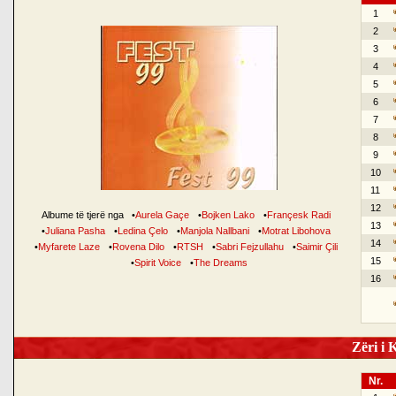
1
2
3
4
5
6
7
8
9
10
11
12
Albume të tjerë nga
•
Aurela Gaçe
•
Bojken Lako
•
Françesk Radi
13
•
Juliana Pasha
•
Ledina Çelo
•
Manjola Nallbani
•
Motrat Libohova
14
•
Myfarete Laze
•
Rovena Dilo
•
RTSH
•
Sabri Fejzullahu
•
Saimir Çili
15
•
Spirit Voice
•
The Dreams
16
Zëri i K
Nr.