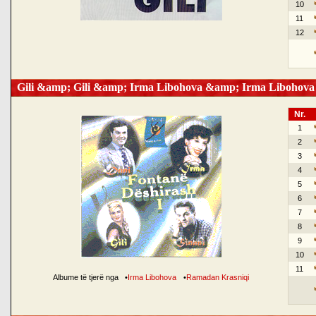
10
11
12
Gili &amp; Gili &amp; Irma Libohova &amp; Irma Libohova
Nr.
1
2
3
4
5
6
7
8
9
10
11
Albume të tjerë nga
•
Irma Libohova
•
Ramadan Krasniqi