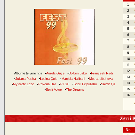
1
2
3
4
5
6
7
8
9
10
11
12
Albume të tjerë nga
•
Aurela Gaçe
•
Bojken Lako
•
Françesk Radi
13
•
Juliana Pasha
•
Ledina Çelo
•
Manjola Nallbani
•
Motrat Libohova
14
•
Myfarete Laze
•
Rovena Dilo
•
RTSH
•
Sabri Fejzullahu
•
Saimir Çili
15
•
Spirit Voice
•
The Dreams
16
Zëri i K
Nr.