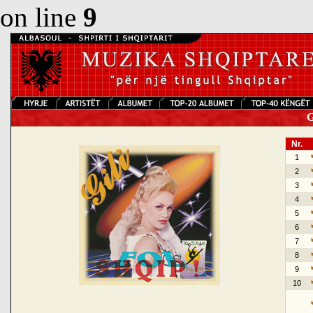
on line
9
Gi
Nr.
1
2
3
4
5
6
7
8
9
10