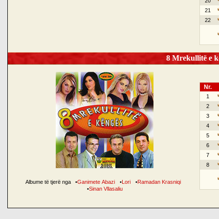
20
21
22
8 Mrekullitë e k
Nr.
1
2
3
4
5
6
7
8
Albume të tjerë nga
•
Ganimete Abazi
•
Lori
•
Ramadan Krasniqi
•
Sinan Vllasaliu