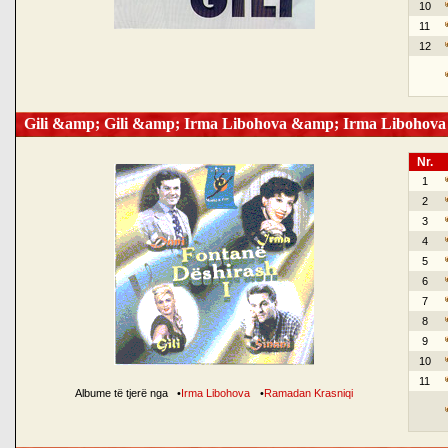
10
11
12
Gili &amp; Gili &amp; Irma Libohova &amp; Irma Libohova
Nr.
1
2
3
4
5
6
7
8
9
10
11
Albume të tjerë nga
•
Irma Libohova
•
Ramadan Krasniqi