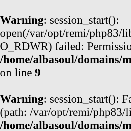
Warning
: session_start():
open(/var/opt/remi/php83/li
O_RDWR) failed: Permission
/home/albasoul/domains/m
on line
9
Warning
: session_start(): F
(path: /var/opt/remi/php83/l
/home/albasoul/domains/m