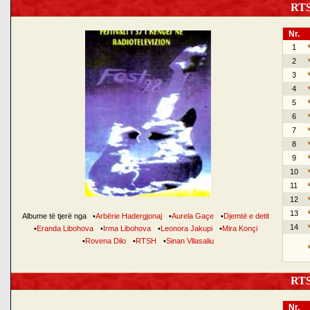
RTSH
Nr.
1
2
3
4
5
6
7
8
9
10
11
12
13
Albume të tjerë nga
•
Arbërie Hadergjonaj
•
Aurela Gaçe
•
Djemtë e detit
14
•
Eranda Libohova
•
Irma Libohova
•
Leonora Jakupi
•
Mira Konçi
•
Rovena Dilo
•
RTSH
•
Sinan Vllasaliu
RTSH
Nr.