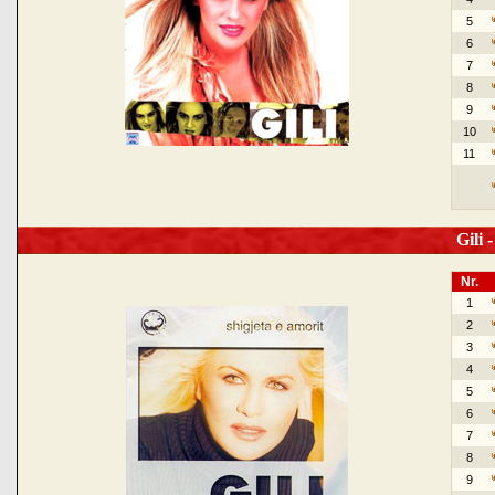
5
6
7
8
9
10
11
Gili -
Nr.
1
2
3
4
5
6
7
8
9