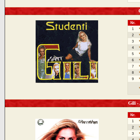
G
Nr.
1
2
3
4
5
6
7
8
9
Gili -
Nr.
1
2
3
4