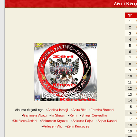
Zëri i Kërço
Nr.
1
2
3
4
5
6
7
8
9
10
11
12
13
14
15
Albume të tjerë nga
•
Adelina Ismajli
•
Anita Bitri
•
Fatmira Breçani
16
•
Ganimete Abazi
•
Ilir Shaqiri
•
Remi
•
Shaqir Cërvadiku
17
•
Shkëlzen Jetishi
•
Shkumbin Kryeziu
•
Shkurte Fejza
•
Shpat Kasapi
18
•
Vëllezërit Aliu
•
Zëri i Kërçovës
19