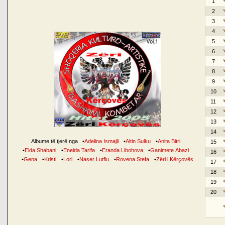
1
2
3
4
5
6
7
8
9
10
11
12
13
14
Albume të tjerë nga
•
Adelina Ismajli
•
Altin Sulku
•
Anita Bitri
15
•
Elda Shabani
•
Eneida Tarifa
•
Eranda Libohova
•
Ganimete Abazi
16
•
Gena
•
Kristi
•
Lori
•
Naser Lutfiu
•
Rovena Stefa
•
Zëri i Kërçovës
17
18
19
20