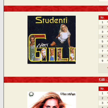
G
Nr.
1
2
3
4
5
6
7
8
9
Gili -
Nr.
1
2
3
4