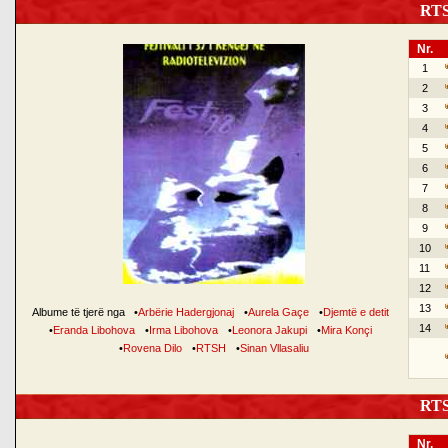
RTSH
Nr.
1
2
3
4
5
6
7
8
9
10
11
12
13
Albume të tjerë nga
•
Arbërie Hadergjonaj
•
Aurela Gaçe
•
Djemtë e detit
14
•
Eranda Libohova
•
Irma Libohova
•
Leonora Jakupi
•
Mira Konçi
•
Rovena Dilo
•
RTSH
•
Sinan Vllasaliu
RTSH
Nr.