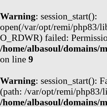
Warning
: session_start():
open(/var/opt/remi/php83/l
O_RDWR) failed: Permission
/home/albasoul/domains/m
on line
9
Warning
: session_start(): F
(path: /var/opt/remi/php83/l
/home/albasoul/domains/m