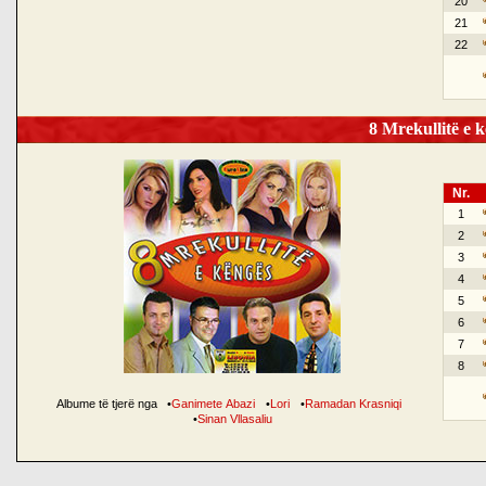
20
21
22
8 Mrekullitë e k
Nr.
1
2
3
4
5
6
7
8
Albume të tjerë nga
•
Ganimete Abazi
•
Lori
•
Ramadan Krasniqi
•
Sinan Vllasaliu