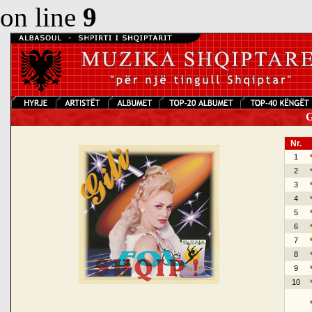
on line
9
Gi
Nr.
1
2
3
4
5
6
7
8
9
10