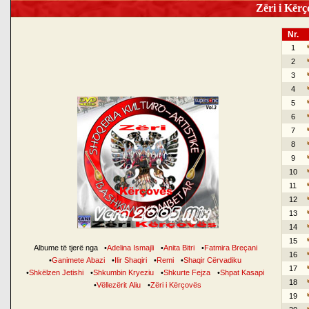
Zëri i Kërço
Nr.
1
2
3
4
5
6
7
8
9
10
11
12
13
14
15
Albume të tjerë nga
•
Adelina Ismajli
•
Anita Bitri
•
Fatmira Breçani
16
•
Ganimete Abazi
•
Ilir Shaqiri
•
Remi
•
Shaqir Cërvadiku
17
•
Shkëlzen Jetishi
•
Shkumbin Kryeziu
•
Shkurte Fejza
•
Shpat Kasapi
18
•
Vëllezërit Aliu
•
Zëri i Kërçovës
19