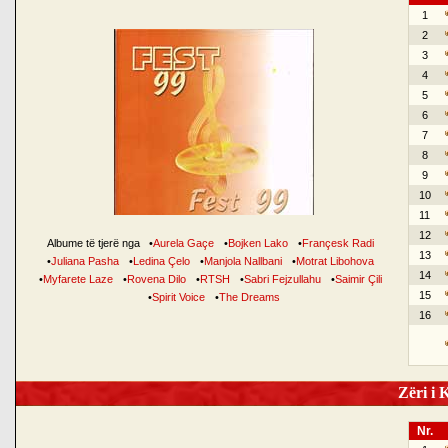
1
2
3
4
5
6
7
8
9
10
11
12
Albume të tjerë nga
•
Aurela Gaçe
•
Bojken Lako
•
Françesk Radi
13
•
Juliana Pasha
•
Ledina Çelo
•
Manjola Nallbani
•
Motrat Libohova
14
•
Myfarete Laze
•
Rovena Dilo
•
RTSH
•
Sabri Fejzullahu
•
Saimir Çili
15
•
Spirit Voice
•
The Dreams
16
Zëri i K
Nr.