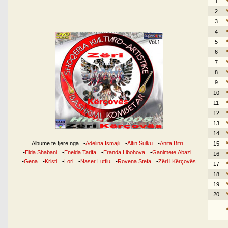
1
2
3
4
5
6
7
8
9
10
11
12
13
14
Albume të tjerë nga
•
Adelina Ismajli
•
Altin Sulku
•
Anita Bitri
15
•
Elda Shabani
•
Eneida Tarifa
•
Eranda Libohova
•
Ganimete Abazi
16
•
Gena
•
Kristi
•
Lori
•
Naser Lutfiu
•
Rovena Stefa
•
Zëri i Kërçovës
17
18
19
20