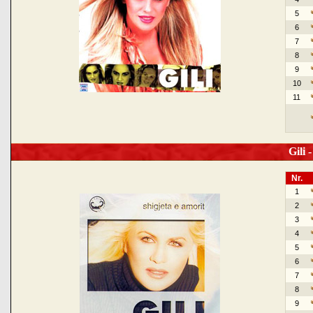
5
6
7
8
9
10
11
Gili -
Nr.
1
2
3
4
5
6
7
8
9