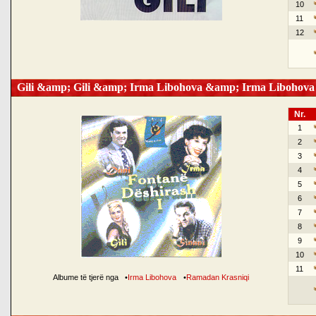
10
11
12
Gili &amp; Gili &amp; Irma Libohova &amp; Irma Libohova
Nr.
1
2
3
4
5
6
7
8
9
10
11
Albume të tjerë nga
•
Irma Libohova
•
Ramadan Krasniqi