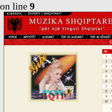
on line
9
Gi
Nr.
1
2
3
4
5
6
7
8
9
10