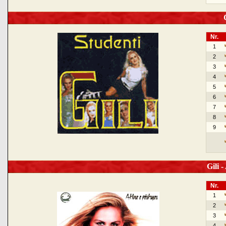
G
Nr.
1
2
3
4
5
6
7
8
9
Gili -
Nr.
1
2
3
4