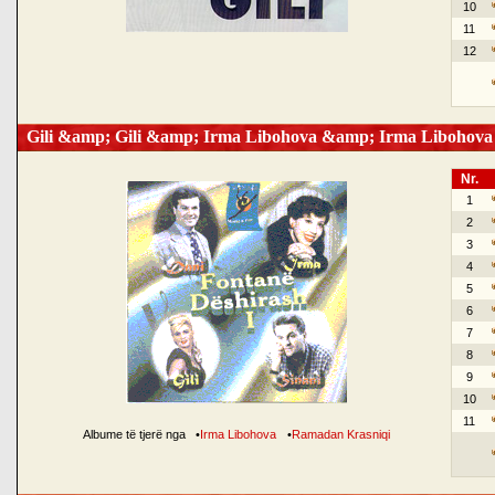
10
11
12
Gili &amp; Gili &amp; Irma Libohova &amp; Irma Libohova
Nr.
1
2
3
4
5
6
7
8
9
10
11
Albume të tjerë nga
•
Irma Libohova
•
Ramadan Krasniqi