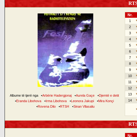
RTSH
Nr.
1
2
3
4
5
6
7
8
9
10
11
12
13
Albume të tjerë nga
•
Arbërie Hadergjonaj
•
Aurela Gaçe
•
Djemtë e detit
14
•
Eranda Libohova
•
Irma Libohova
•
Leonora Jakupi
•
Mira Konçi
•
Rovena Dilo
•
RTSH
•
Sinan Vllasaliu
RTSH
Nr.