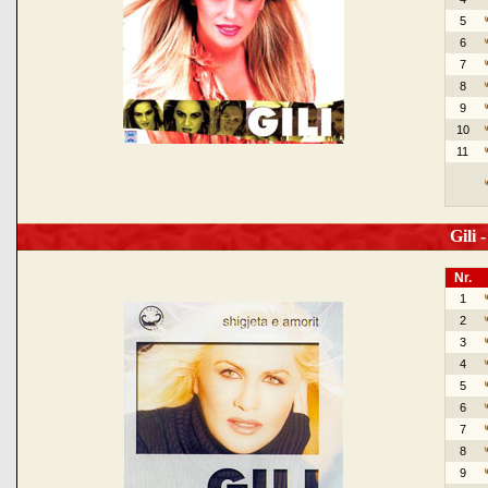
5
6
7
8
9
10
11
Gili -
Nr.
1
2
3
4
5
6
7
8
9