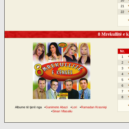
20
21
22
8 Mrekullitë e k
Nr.
1
2
3
4
5
6
7
8
Albume të tjerë nga
•
Ganimete Abazi
•
Lori
•
Ramadan Krasniqi
•
Sinan Vllasaliu