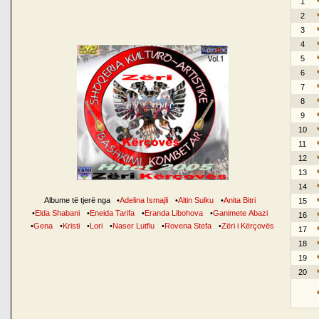
1
2
3
4
5
6
7
8
9
10
11
12
13
14
Albume të tjerë nga
•
Adelina Ismajli
•
Altin Sulku
•
Anita Bitri
15
•
Elda Shabani
•
Eneida Tarifa
•
Eranda Libohova
•
Ganimete Abazi
16
•
Gena
•
Kristi
•
Lori
•
Naser Lutfiu
•
Rovena Stefa
•
Zëri i Kërçovës
17
18
19
20