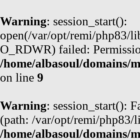
Warning
: session_start():
open(/var/opt/remi/php83/l
O_RDWR) failed: Permission
/home/albasoul/domains/m
on line
9
Warning
: session_start(): F
(path: /var/opt/remi/php83/l
/home/albasoul/domains/m