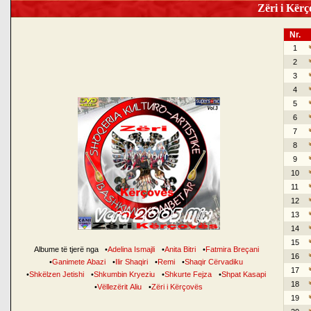
Zëri i Kërço
Nr.
1
2
3
4
5
6
7
8
9
10
11
12
13
14
15
Albume të tjerë nga
•
Adelina Ismajli
•
Anita Bitri
•
Fatmira Breçani
16
•
Ganimete Abazi
•
Ilir Shaqiri
•
Remi
•
Shaqir Cërvadiku
17
•
Shkëlzen Jetishi
•
Shkumbin Kryeziu
•
Shkurte Fejza
•
Shpat Kasapi
18
•
Vëllezërit Aliu
•
Zëri i Kërçovës
19