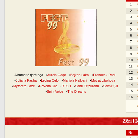
1
2
3
4
5
6
7
8
9
10
11
12
Albume të tjerë nga
•
Aurela Gaçe
•
Bojken Lako
•
Françesk Radi
13
•
Juliana Pasha
•
Ledina Çelo
•
Manjola Nallbani
•
Motrat Libohova
14
•
Myfarete Laze
•
Rovena Dilo
•
RTSH
•
Sabri Fejzullahu
•
Saimir Çili
15
•
Spirit Voice
•
The Dreams
16
Zëri i K
Nr.